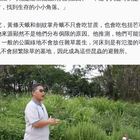
方，找到生存的小小角落。」
究，黃條天蛾和劍紋掌舟蛾不只會吃甘蔗，也會吃包括芒
物來源顯然不是牠們分布侷限的原因。他推測，牠們可能
，一般的公園綠地不會放任雜草叢生，河床則是有氾濫的
也不會頻繁除草的墓地，因此成為這些昆蟲的避難所。