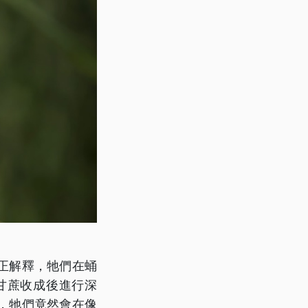
正解釋，牠們在蛹
甘蔗收成後進行深
，牠們竟然會在像