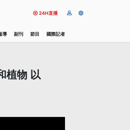
24H直播
報導
副刊
節目
國際記者
和植物 以