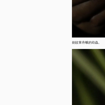
劍紋掌舟蛾的幼蟲。