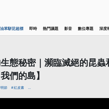
油苯駢芘超標
即時
熱門議題
影音
數位專題
深度
生態秘密｜瀕臨滅絕的昆蟲
【我們的島】
清明節
紅皮書
...