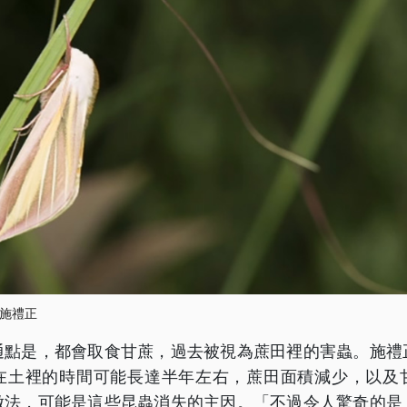
施禮正
通點是，都會取食甘蔗，過去被視為蔗田裡的害蟲。施禮
在土裡的時間可能長達半年左右，蔗田面積減少，以及
做法，可能是這些昆蟲消失的主因。「不過令人驚奇的是