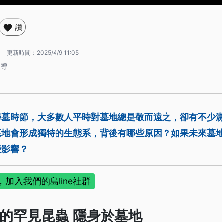
讚
1
更新時間：
2025/4/9 11:05
報導
掃墓時節，大多數人平時對墓地總是敬而遠之，卻有不少
墓地會形成獨特的生態系，背後有哪些原因？如果未來墓
些影響？
加入我們的島line社群
的罕見昆蟲 隱身於墓地