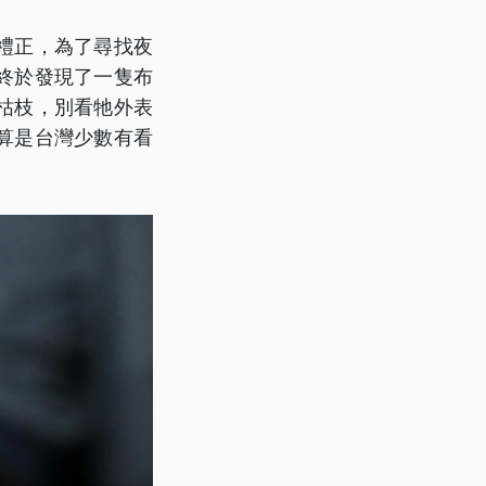
禮正，為了尋找夜
終於發現了一隻布
枯枝，別看牠外表
算是台灣少數有看