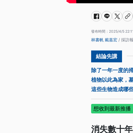
發布時間：
2025/4/5 22:1
林書帆
戴嘉宏
/ 採訪
除了一年一度的
植物以此為家，
這些生物造成哪
想收到最新推播，
消失數十年