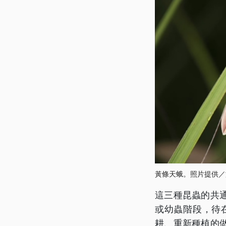
黃條天蛾。照片提供／
這三種昆蟲的共
或幼蟲階段，待
耕、重新種植的