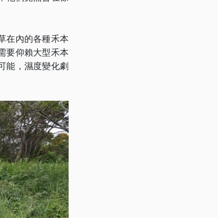
草在內的各種禾本
需要仰賴大型禾本
可能，濕度變化劇