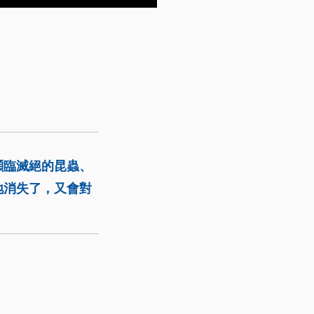
瀕臨滅絕的昆蟲、
地消失了，又會對