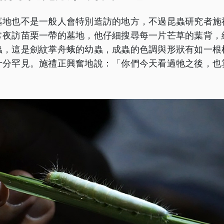
墓地也不是一般人會特別造訪的地方，不過昆蟲研究者施
常夜訪苗栗一帶的墓地，他仔細搜尋每一片芒草的葉背，
蟲，這是劍紋掌舟蛾的幼蟲，成蟲的色調與形狀有如一根
十分罕見。施禮正興奮地說：「你們今天看過牠之後，也
」