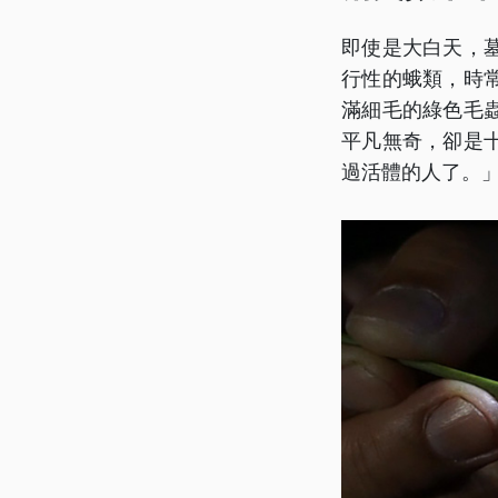
即使是大白天，
行性的蛾類，時
滿細毛的綠色毛
平凡無奇，卻是
過活體的人了。