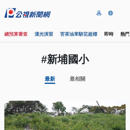
總預算審查
漢光演習
苦茶油苯駢芘超標
即時
熱門
#新埔國小
最新
最相關