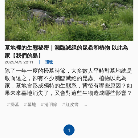
墓地裡的生態秘密｜瀕臨滅絕的昆蟲和植物 以此為
家【我們的島】
2025/4/5 22:11
|
環境
除了一年一度的掃墓時節，大多數人平時對墓地總是
敬而遠之，卻有不少瀕臨滅絕的昆蟲、植物以此為
家，墓地會形成獨特的生態系，背後有哪些原因？如
果未來墓地消失了，又會對這些生物造成哪些影響？
掃墓
墓地
清明節
紅皮書
...
1