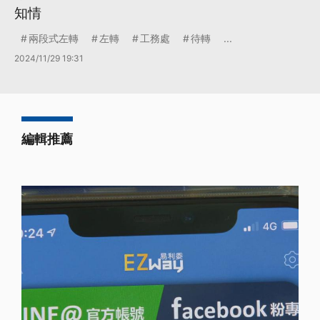
知情
兩段式左轉
左轉
工務處
待轉
...
2024/11/29 19:31
編輯推薦