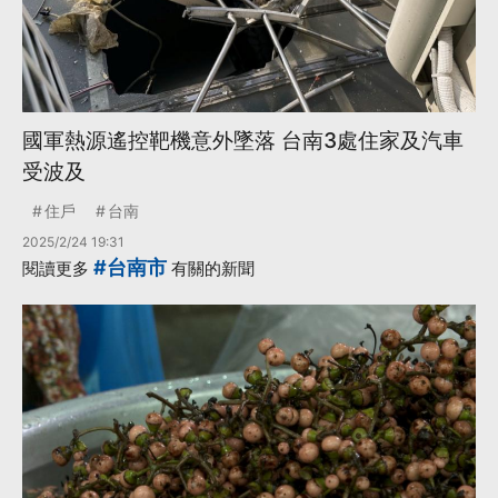
國軍熱源遙控靶機意外墜落 台南3處住家及汽車
受波及
住戶
台南
2025/2/24 19:31
#台南市
閱讀更多
有關的新聞