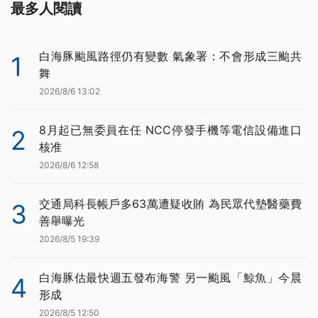
最多人閱讀
白海豚颱風路徑仍有變數 氣象署：不會形成三颱共
1
舞
2026/8/6 13:02
8月起已無委員在任 NCC停發手機等電信設備進口
2
核准
2026/8/6 12:58
交通局科長帳戶多63萬遭疑收賄 為民眾代墊醫藥費
3
善舉曝光
2026/8/5 19:39
白海豚估最快週五發布海警 另一颱風「鯨魚」今晨
4
形成
2026/8/5 12:50