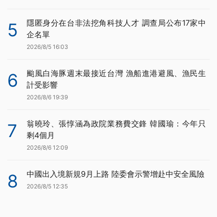
隱匿身分在台非法挖角科技人才 調查局公布17家中
5
企名單
2026/8/5 16:03
颱風白海豚週末最接近台灣 漁船進港避風、漁民生
6
計受影響
2026/8/6 19:39
翁曉玲、張惇涵為政院業務費交鋒 韓國瑜：今年只
7
剩4個月
2026/8/6 12:09
中國出入境新規9月上路 陸委會示警增赴中安全風險
8
2026/8/5 12:35