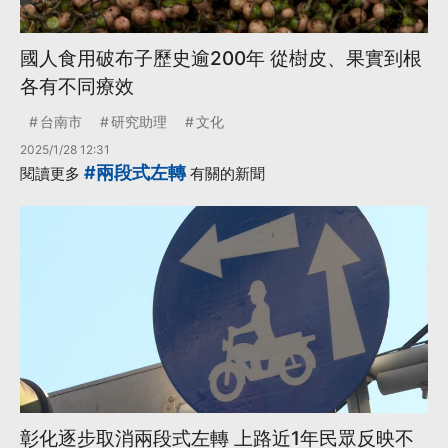
國人食用破布子歷史逾200年 從樹皮、果實到根
各有不同療效
台南市
研究助理
文化
2025/1/28 12:31
#兩段式左轉
閱讀更多
有關的新聞
彰化逐步取消兩段式左轉 上路近1年民眾反映不