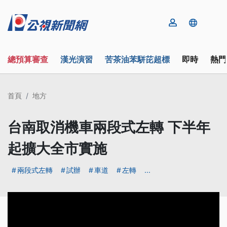
總預算審查
漢光演習
苦茶油苯駢芘超標
即時
熱門
首頁
地方
台南取消機車兩段式左轉 下半年
起擴大全市實施
兩段式左轉
試辦
車道
左轉
...