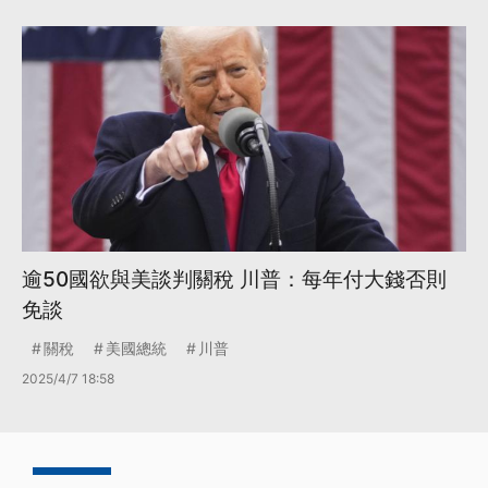
逾50國欲與美談判關稅 川普：每年付大錢否則
免談
關稅
美國總統
川普
2025/4/7 18:58