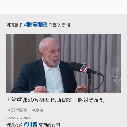
關稅違法 不符1974
年貿易法授權依據
·
·
全球關稅
貿易法
#對等關稅
閱讀更多
有關的新聞
·
·
·
進口商
關稅
301條款
更多...
川普重課50%關稅 巴西總統：將對等反制
對等關稅
政治
2025/7/10 20:27
#川普
閱讀更多
有關的新聞