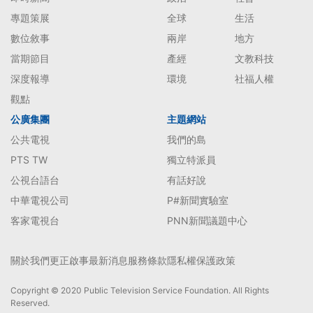
專題策展
全球
生活
數位敘事
兩岸
地方
當期節目
產經
文教科技
深度報導
環境
社福人權
觀點
公廣集團
主題網站
公共電視
我們的島
PTS TW
獨立特派員
公視台語台
有話好說
中華電視公司
P#新聞實驗室
客家電視台
PNN新聞議題中心
關於我們
更正啟事
最新消息
服務條款
隱私權保護政策
Copyright © 2020 Public Television Service Foundation. All Rights
Reserved.