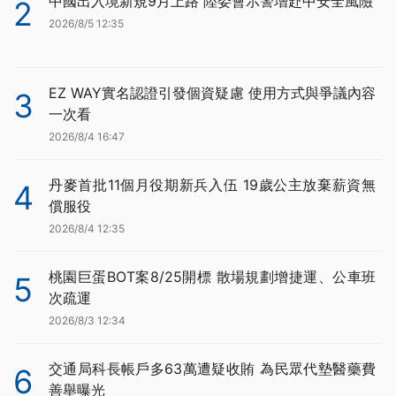
中國出入境新規9月上路 陸委會示警增赴中安全風險
2
2026/8/5 12:35
EZ WAY實名認證引發個資疑慮 使用方式與爭議內容
3
一次看
2026/8/4 16:47
丹麥首批11個月役期新兵入伍 19歲公主放棄薪資無
4
償服役
2026/8/4 12:35
桃園巨蛋BOT案8/25開標 散場規劃增捷運、公車班
5
次疏運
2026/8/3 12:34
交通局科長帳戶多63萬遭疑收賄 為民眾代墊醫藥費
6
善舉曝光