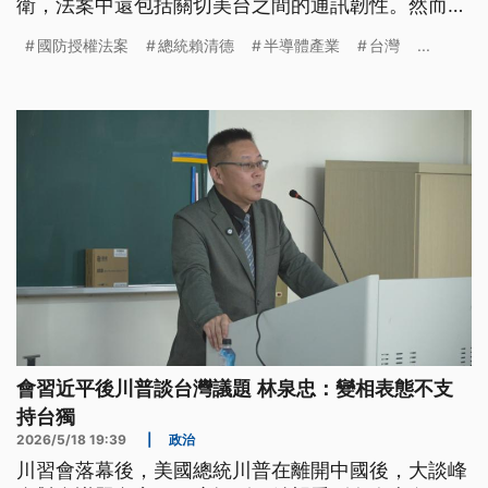
衛，法案中還包括關切美台之間的通訊韌性。然而針
對美方140億美元的對台軍售，進度是否卡關，以及
國防授權法案
總統賴清德
半導體產業
台灣
...
是否會與賴總統通話？川普最新回應表示「正在考
慮」。
會習近平後川普談台灣議題 林泉忠：變相表態不支
持台獨
2026/5/18 19:39
|
政治
川習會落幕後，美國總統川普在離開中國後，大談峰