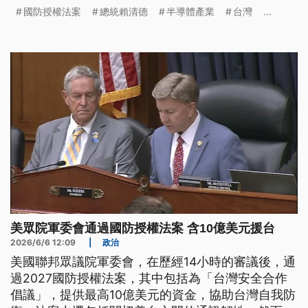
對美方140億美元的對台軍售，進度是否卡關，以及
國防授權法案
總統賴清德
半導體產業
台灣
...
是否會與賴總統通話？川普最新回應表示「正在考
慮」。
美眾院軍委會通過國防授權法案 含10億美元援台
2026/6/6 12:09
|
政治
美國聯邦眾議院軍委會，在歷經14小時的審議後，通
過2027國防授權法案，其中包括為「台灣安全合作
倡議」，提供最高10億美元的資金，協助台灣自我防