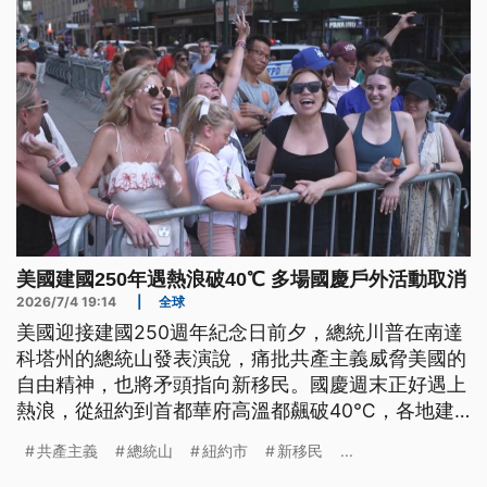
美國建國250年遇熱浪破40℃ 多場國慶戶外活動取消
2026/7/4 19:14
|
全球
美國迎接建國250週年紀念日前夕，總統川普在南達
科塔州的總統山發表演說，痛批共產主義威脅美國的
自由精神，也將矛頭指向新移民。國慶週末正好遇上
熱浪，從紐約到首都華府高溫都飆破40℃，各地建
國博覽會活動也因此被迫緊急中斷或取消。
共產主義
總統山
紐約市
新移民
...