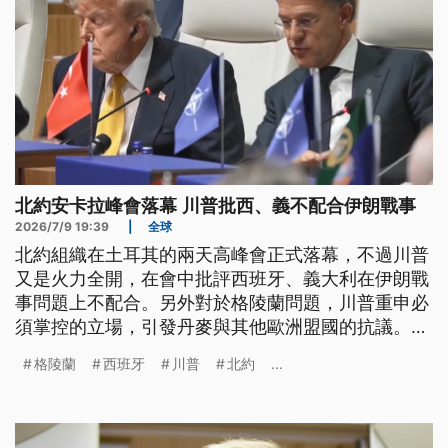
北約安卡拉峰會落幕 川普批西、義不配合伊朗戰事
2026/7/9 19:39
|
全球
北約組織在土耳其的兩天高峰會正式落幕，不過川普
又是火力全開，在會中批評西班牙、義大利在伊朗戰
事問題上不配合。另外對於格陵蘭問題，川普重申必
須掌控的立場，引發丹麥與其他歐洲盟國的抗議。不
過會後各方領袖又都對外聲稱，北約組織依舊團結，
格陵蘭
西班牙
川普
北約
...
會談氣氛相當融洽。