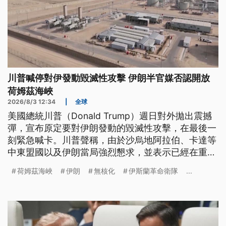
川普喊停對伊發動毀滅性攻擊 伊朗半官媒否認開放
荷姆茲海峽
2026/8/3 12:34
|
全球
美國總統川普（Donald Trump）週日對外拋出震撼
彈，宣布原定要對伊朗發動的毀滅性攻擊，在最後一
刻緊急喊卡。川普聲稱，由於沙烏地阿拉伯、卡達等
中東盟國以及伊朗當局強烈懇求，並表示已經在重新
開放荷姆茲海峽，另外伊朗非核議題達成初步協議，
荷姆茲海峽
伊朗
無核化
伊斯蘭革命衛隊
...
才決定暫緩攻擊，雙方預計3日週一恢復談判。消息
一出，國際油價應聲大跌，不過伊朗半官方媒體卻隨
即駁斥，強調荷姆茲海峽目前依然封鎖，沒有所謂的
全面開放。