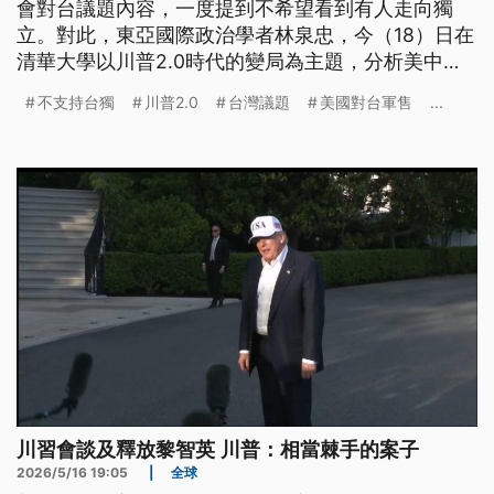
會對台議題內容，一度提到不希望看到有人走向獨
立。對此，東亞國際政治學者林泉忠，今（18）日在
清華大學以川普2.0時代的變局為主題，分析美中台
三方關係，表示這等於是川普變相表態，不支持台灣
不支持台獨
川普2.0
台灣議題
美國對台軍售
...
獨立。儘管如此，川普仍持續布局第一島鏈，並呼籲
日韓協助守衛第一島鏈，藉此守住台灣。
川習會談及釋放黎智英 川普：相當棘手的案子
2026/5/16 19:05
|
全球