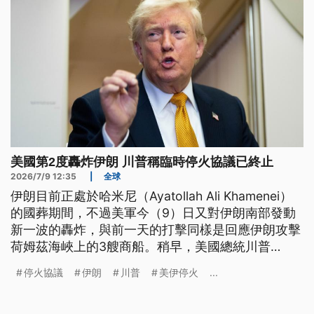
美國第2度轟炸伊朗 川普稱臨時停火協議已終止
2026/7/9 12:35
|
全球
伊朗目前正處於哈米尼（Ayatollah Ali Khamenei）
的國葬期間，不過美軍今（9）日又對伊朗南部發動
新一波的轟炸，與前一天的打擊同樣是回應伊朗攻擊
荷姆茲海峽上的3艘商船。稍早，美國總統川普
（Donald Trump）也已經宣布，結束美伊戰爭的臨
停火協議
伊朗
川普
美伊停火
...
時停火協議已經終止。同時川普更警告，如果德黑蘭
再襲擊荷姆茲海峽船隻，美軍將會加重打擊。