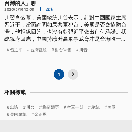
台灣的人」聊
2026/5/16 12:09
|
政治
川習會落幕，美國總統川普表示，針對中國國家主席
習近平，當面詢問如果共軍犯台，美國是否會協防台
灣，他拒絕回答，也沒有對習近平做出任何承諾。我
總統府回應，中國持續升高軍事威脅才是台海唯一不
安全因素；至於140億對台軍售案，川普喊話要跟
習近平
台灣議題
對台軍售
川普
...
「治理台灣的人」聊，是否代表上演「川賴通話」，
我外交部回應還要再確認。
1
相關標籤
出訪
川普
梅蘭妮亞
空軍一號
總統
美國
美國總統
金正恩