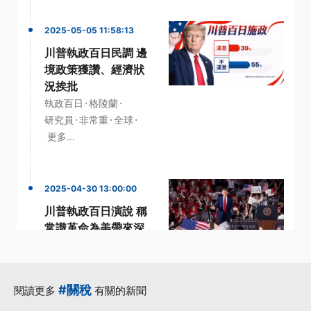
2025-05-05 11:58:13
川普執政百日民調 邊
境政策獲讚、經濟狀
況挨批
·
·
執政百日
格陵蘭
·
·
·
研究員
非常重
全球
更多...
2025-04-30 13:00:00
川普執政百日演說 稱
常識革命為美帶來深
刻改變
·
·
執政百日
密西根州
·
·
川普
汽車關稅
#關稅
閱讀更多
有關的新聞
·
美國總統
更多...