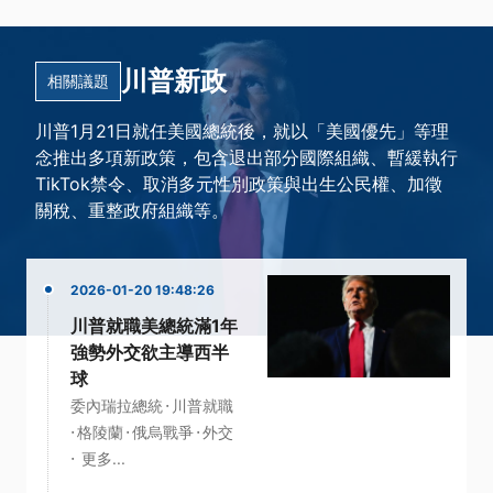
年貿易法授權依據
·
·
全球關稅
貿易法
·
川普新政
·
·
進口商
關稅
301條款
相關議題
更多...
川普1月21日就任美國總統後，就以「美國優先」等理
念推出多項新政策，包含退出部分國際組織、暫緩執行
TikTok禁令、取消多元性別政策與出生公民權、加徵
關稅、重整政府組織等。
2026-01-20 19:48:26
川普就職美總統滿1年
強勢外交欲主導西半
球
·
委內瑞拉總統
川普就職
·
·
·
格陵蘭
俄烏戰爭
外交
·
更多...