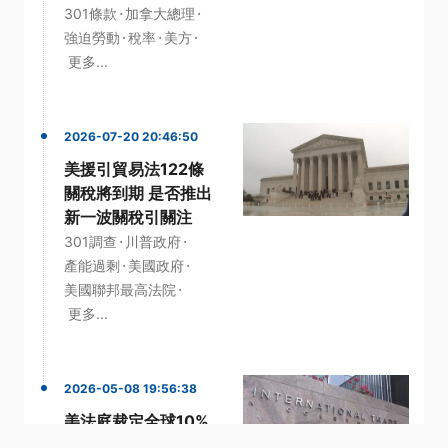
·
·
301條款
加拿大總理
·
·
·
強迫勞動
稅率
美方
更多...
2026-07-20 20:46:50
美援引貿易法122條
關稅將到期 是否推出
新一波關稅引關注
·
·
301調查
川普政府
·
·
產能過剩
美國政府
·
美國聯邦最高法院
更多...
2026-05-08 19:56:38
美法庭裁定全球10%
關稅違法 不符1974