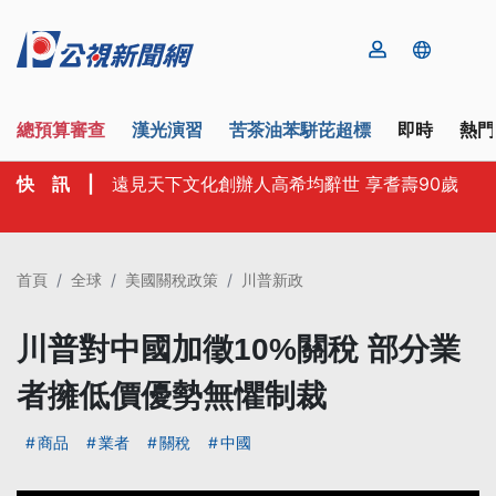
總預算審查
漢光演習
苦茶油苯駢芘超標
即時
熱門
快 訊
|
遠見天下文化創辦人高希均辭世 享耆壽90歲
首頁
全球
美國關稅政策
川普新政
川普對中國加徵10%關稅 部分業
者擁低價優勢無懼制裁
商品
業者
關稅
中國