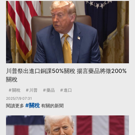
川普祭出進口銅課50%關稅 揚言藥品將徵200%
關稅
關稅
川普
藥品
進口
2025/7/9 07:31
#關稅
閱讀更多
有關的新聞