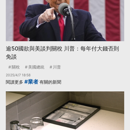
逾50國欲與美談判關稅 川普：每年付大錢否則
免談
關稅
美國總統
川普
2025/4/7 18:58
#業者
閱讀更多
有關的新聞