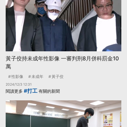
黃子佼持未成年性影像 一審判刑8月併科罰金10
萬
性影像
未成年
黃子佼
2024/12/3 12:31
#打工
閱讀更多
有關的新聞