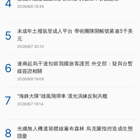
4
2026/8/6 19:39
未成年土撥鼠登成人平台 學術團隊開帳號募逾5千美
5
元
2026/8/7 20:10
連兩起烏干達扣留我國旅客護照 外交部：疑與台暫
6
緩簽證相關
2026/8/8 19:09
"海鋒大隊"雄風飛彈車 漢光演練反制共艦
7
2026/8/7 19:14
光纖無人機遺留纜線遍布森林 烏克蘭指控造成生態
8
隱憂