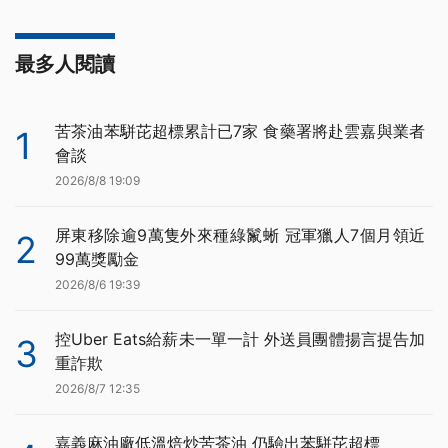
最多人閱讀
苦茶油苯駢芘超標累計已7家 食藥署將赴雲嘉與業者
1
會談
2026/8/8 19:09
屏東移除逾9萬隻外來種綠鬣蜥 冠軍獵人7個月領近
2
99萬獎勵金
2026/8/6 19:39
控Uber Eats給薪未一單一計 外送員團體揚言提告加
3
重詐欺
2026/8/7 12:35
嘉義麻油廠低溫焙炒苦茶油 仍驗出苯駢芘超標