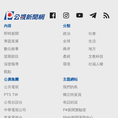
內容
分類
即時新聞
政治
社會
專題策展
全球
生活
數位敘事
兩岸
地方
當期節目
產經
文教科技
深度報導
環境
社福人權
觀點
公廣集團
主題網站
公共電視
我們的島
PTS TW
獨立特派員
公視台語台
有話好說
中華電視公司
P#新聞實驗室
客家電視台
PNN新聞議題中心