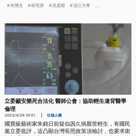
會政治操作，而且要求洪孟楷也愛公開論文，民進黨
何博文
研究所
洪孟楷
淡江大學
...
主席賴清德下晡也佮何博文作伙出現，共伊相thīn。
（這條新聞標題、前言是臺語文。）
立委籲安樂死合法化 醫師公會：協助輕生違背醫學
倫理
2023/4/26 19:51
|
社福人權
國寶級藝術家朱銘日前疑似因久病厭世輕生，有國民
黨立委批評，這凸顯台灣長照政策須檢討，也要求衛