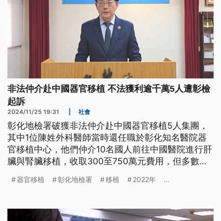
非法仲介赴中國器官移植 不法獲利逾千萬5人遭彰檢
起訴
2024/11/25 19:31
|
社會
彰化地檢署破獲非法仲介赴中國器官移植5人集團，
其中1位陳姓外科醫師當時還任職於彰化知名醫院器
官移植中心，他們仲介10名國人前往中國醫院進行肝
臟與腎臟移植，收取300至750萬元費用，但多數人
存活時間卻僅有2、3年，甚至有人手術失敗不治，檢
器官移植
彰化地檢署
移植
2022年
...
方痛批陳嫌等人違反醫學倫理，將集團成員提起公
訴。