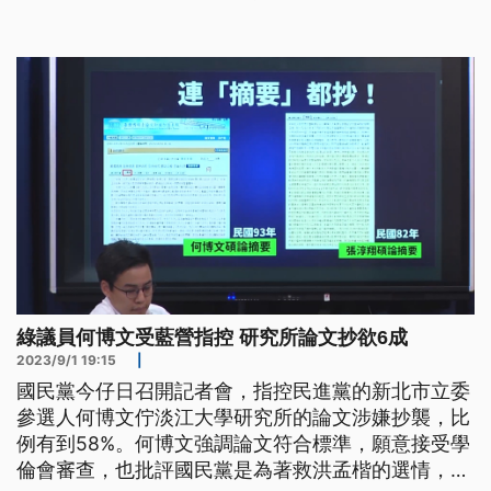
比對，論文相似度只有16%，學校也認為沒問題，批
評藍營為了選舉抹黑他。
綠議員何博文受藍營指控 研究所論文抄欲6成
2023/9/1 19:15
|
國民黨今仔日召開記者會，指控民進黨的新北市立委
參選人何博文佇淡江大學研究所的論文涉嫌抄襲，比
例有到58%。何博文強調論文符合標準，願意接受學
倫會審查，也批評國民黨是為著救洪孟楷的選情，才