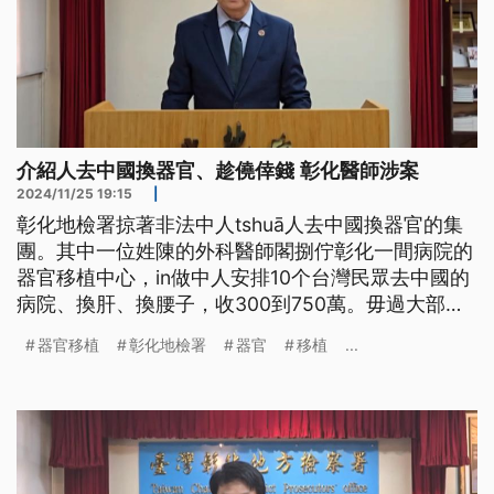
介紹人去中國換器官、趁僥倖錢 彰化醫師涉案
2024/11/25 19:15
|
彰化地檢署掠著非法中人tshuā人去中國換器官的集
團。其中一位姓陳的外科醫師閣捌佇彰化一間病院的
器官移植中心，in做中人安排10个台灣民眾去中國的
病院、換肝、換腰子，收300到750萬。毋過大部分
的人、換了干焦會當活2-3年。檢方也共這陣人提起
器官移植
彰化地檢署
器官
移植
...
公訴。