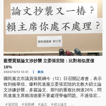
藍營質疑論文涉抄襲 立委張宏陸：比對相似度僅
16%
2023/10/12 12:31
|
政治
國民黨北市議員張斯綱今（12）日召開記者會，表示
收到檢舉信、爆料民進黨立委張宏陸的北教大碩士論
文涉嫌抄襲，多篇論文、期刊的重複比例達26%，問
民進黨主席賴清德要不要處理學倫問題。不過張宏陸
嚴正反駁指控，強調自己在初選登記前就用系統進行
張宏陸
張斯綱
論文
碩士論文
...