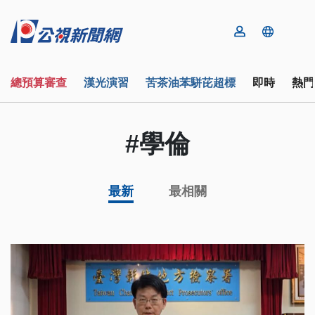
總預算審查
漢光演習
苦茶油苯駢芘超標
即時
熱門
#學倫
最新
最相關