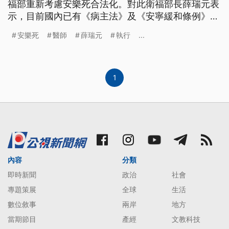
福部重新考慮安樂死合法化。對此衛福部長薛瑞元表
示，目前國內已有《病主法》及《安寧緩和條例》
等，可以保障其善終權益。醫師公會則認為安樂死是
安樂死
醫師
薛瑞元
執行
...
協助病人自殺，和醫學倫理相違背，可能只有極少數
醫師願意去執行這項業務。
1
內容
分類
即時新聞
政治
社會
專題策展
全球
生活
數位敘事
兩岸
地方
當期節目
產經
文教科技