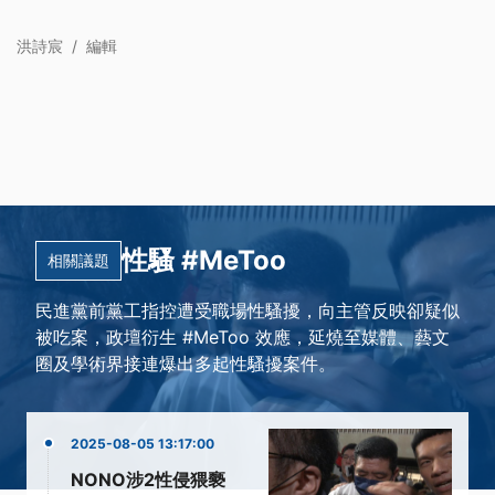
洪詩宸
/
編輯
性騷 #MeToo
相關議題
民進黨前黨工指控遭受職場性騷擾，向主管反映卻疑似
被吃案，政壇衍生 #MeToo 效應，延燒至媒體、藝文
圈及學術界接連爆出多起性騷擾案件。
2025-08-05 13:17:00
NONO涉2性侵猥褻