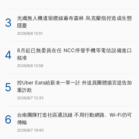
光纖無人機遺留纜線遍布森林 烏克蘭指控造成生態
3
隱憂
2026/8/6 15:51
8月起已無委員在任 NCC停發手機等電信設備進口
4
核准
2026/8/6 12:58
控Uber Eats給薪未一單一計 外送員團體揚言提告加
5
重詐欺
2026/8/7 12:35
台南團隊打造社區通訊鏈 不用行動網路、Wi-Fi仍可
6
傳輸
2026/8/7 19:40