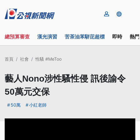
總預算審查
漢光演習
苦茶油苯駢芘超標
即時
熱門
首頁
社會
性騷 #MeToo
藝人Nono涉性騷性侵 訊後諭令
50萬元交保
50萬
小紅老師