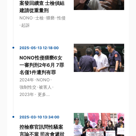
案發回續查 士檢偵結
建請從重量刑
·
·
·
NONO
士檢
猥褻
性侵
·
起訴
2025-05-13 12:18:00
NONO性侵猥褻6女
一審判刑2年6月 7罪
名僅1件遭判有罪
·
·
2024年
NONO
·
·
強制性交
被害人
·
2023年
更多...
2025-03-10 13:34:00
控檢察官訊問性騷案
言論不當 司改會遞狀