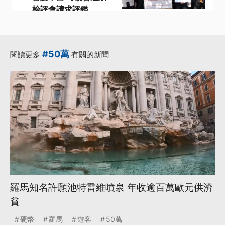
檢評會請求評鑑
·
·
司改會
性別歧視
·
·
·
檢察官
法官法
評鑑
更多...
#50萬
閱讀更多
有關的新聞
羅馬知名許願池特雷維噴泉 年收逾百萬歐元供濟
貧
硬幣
羅馬
遊客
50萬