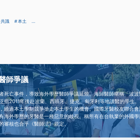
共識
本土
...
醫師爭議
者死亡事件，導致海外學歷醫師爭議延燒。海歸醫師暱稱「波波
泛指2011年後赴波蘭、西班牙、捷克、匈牙利等地讀醫的學生
，繞過本土學制競爭搶走本土學生的機會。國際牙醫校友聯合會
有海外學歷的牙醫是一種惡意的歧視。稱所有在台執業的外國學
的審核也合乎《醫師法》規定。