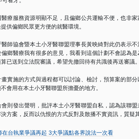
即可看牙。
迴醫療服務資源明顯不足，且偏鄉公共運輸不便，也非家
快提供偏鄉民眾更方便的就醫環境。
牙醫師協會暨本土小牙醫聯盟理事長黃映綺對此仍表示不
於偏鄉醫療我有很多的意見，我看到這個計劃不會認為是
預算已送到立法院審議，希望先撤回待有共識後再送審議
計畫實施的方式與過程都可以討論、檢討，預算案的部分
錢不會用在本土小牙醫聯盟所擔憂的地方。
合會則發出聲明，批評本土小牙醫聯盟自私，認為該聯盟
解決方案，反而以仇恨的方式反對及散播不實資訊，質疑
師在台執業爭議再起 3大爭議點各界說法一次看