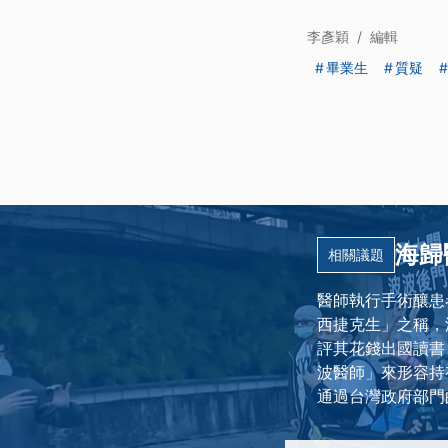
李彥穎
/
編輯
畢業生
質疑
海歸
相關議題
醫師執行手術釀患
西捷克生」之稱，
評其花錢出國讀書
波醫師」來形容持
通過台灣政府部門