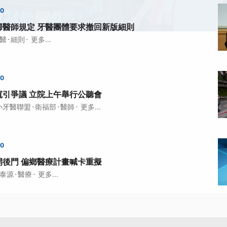
00
歸醫師規定 牙醫團體要求撤回新版細則
·
·
醫
細則
更多...
00
寬引爭議 立院上午舉行公聽會
·
·
·
小牙醫聯盟
衛福部
醫師
更多...
00
開後門 偏鄉醫療計畫喊卡重擬
·
·
泰源
醫療
更多...