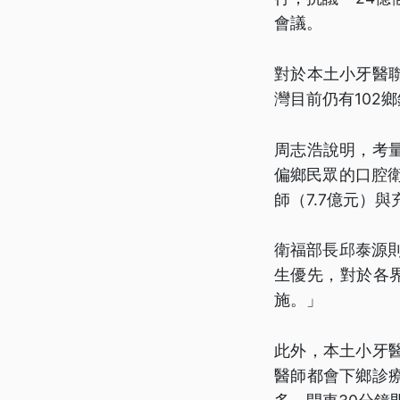
會議。
對於本土小牙醫
灣目前仍有102
周志浩說明，考
偏鄉民眾的口腔
師（7.7億元）
衛福部長邱泰源
生優先，對於各
施。」
此外，本土小牙
醫師都會下鄉診