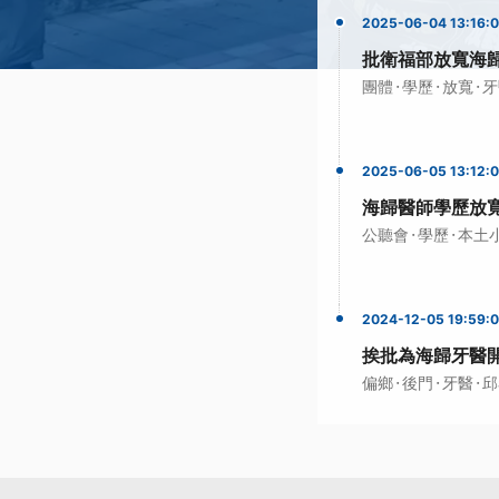
2025-06-04 13:16:
批衛福部放寬海
·
·
·
團體
學歷
放寬
牙
2025-06-05 13:12:
海歸醫師學歷放
·
·
公聽會
學歷
本土
2024-12-05 19:59:
挨批為海歸牙醫
·
·
·
偏鄉
後門
牙醫
邱