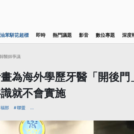
油苯駢芘超標
即時
熱門議題
影音
數位專題
深度
歸醫師爭議
畫為海外學歷牙醫「開後門
共識就不會實施
衛福部
聯盟
...