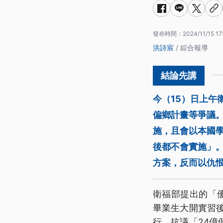
發布時間：
2024/11/15 17
洪詩宸
/ 綜合報導
今（15）日上
偏鄉計畫等爭議
施，且會以本國學
後都不會實施」
方案，反而以仇
衛福部提出的「
畢業生大開實習
行，抗議「24億