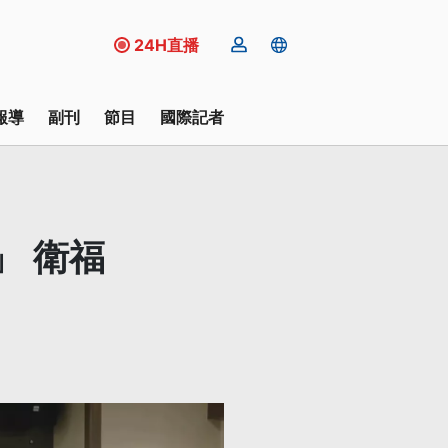
24H直播
報導
副刊
節目
國際記者
」 衛福