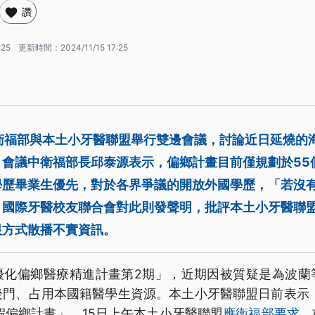
讚
:25
更新時間：
2024/11/15 17:25
午衛福部與本土小牙醫聯盟舉行雙邊會議，討論近日延燒的
。會議中衛福部長邱泰源表示，偏鄉計畫目前僅規劃於55
歷畢業生優先，對於各界爭議的開放外國學歷，「若沒有
。國際牙醫校友聯合會對此則發聲明，批評本土小牙醫聯
恨方式散播不實資訊。
優化偏鄉醫療精進計畫第2期」，近期因被質疑是為波蘭
後門、占用本國籍醫學生資源。本土小牙醫聯盟日前表示，
假偏鄉計畫」。15日上午本土小牙醫聯盟
應衛福部要求
，