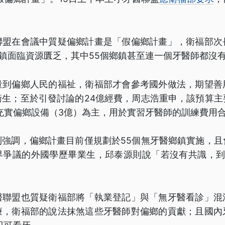
聯盟在會議中質疑偏鄉計畫是「假偏鄉計畫」，衛福部次
鄉鎮面臨資源匱乏，其中55個鄉鎮甚至連一個牙醫師都沒
量到偏鄉人民的福祉，衛福部才會參考國外做法，期望善
衛生；至於引發討論的24億經費，周志浩重申，該預算主
與充實偏鄉設備（3億）為主，用於實習牙醫師的訓練費用
則強調，偏鄉計畫目前僅規劃於55個無牙醫鄉鎮實施，且
界爭議的外國學歷畢業生，邱泰源則說「若沒有共識，到1
醫聯盟也質疑衛福部將「執業登記」與「無牙醫看診」混
療，衛福部的說法抹煞這些牙醫師對偏鄉的貢獻；且國內