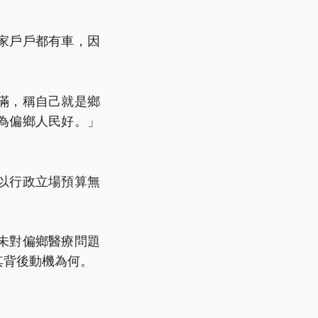
家戶戶都有車，因
滿，稱自己就是鄉
為偏鄉人民好。」
。
以行政立場預算無
未對偏鄉醫療問題
其背後動機為何。