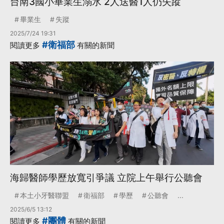
台南3國小畢業生溺水 2人送醫1人仍失蹤
畢業生
失蹤
2025/7/24 19:31
#衛福部
閱讀更多
有關的新聞
海歸醫師學歷放寬引爭議 立院上午舉行公聽會
本土小牙醫聯盟
衛福部
學歷
公聽會
...
2025/6/5 13:12
#團體
閱讀更多
有關的新聞