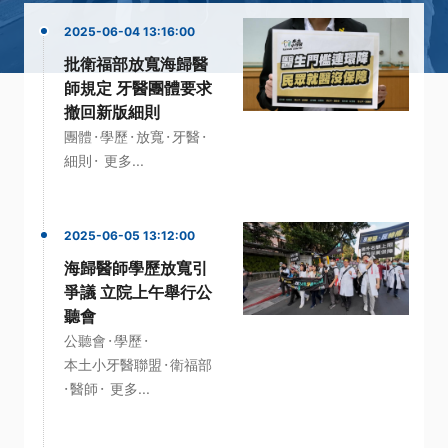
2025-06-04 13:16:00
批衛福部放寬海歸醫
師規定 牙醫團體要求
撤回新版細則
·
·
·
·
團體
學歷
放寬
牙醫
·
細則
更多...
2025-06-05 13:12:00
海歸醫師學歷放寬引
爭議 立院上午舉行公
聽會
·
·
公聽會
學歷
·
本土小牙醫聯盟
衛福部
·
·
醫師
更多...