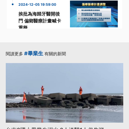
2024-12-05 19:59:00
挨批為海歸牙醫開後
門 偏鄉醫療計畫喊卡
重擬
·
·
·
偏鄉
後門
牙醫
邱泰源
·
·
醫療
更多...
#畢業生
閱讀更多
有關的新聞