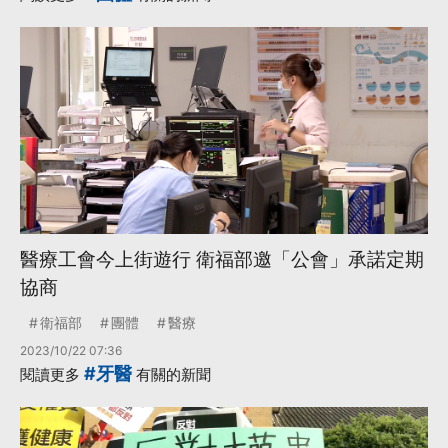
醫療工會今上街遊行 衛福部邀「公會」承諾定期
協商
衛福部
團體
醫療
2023/10/22 07:36
#牙醫
閱讀更多
有關的新聞