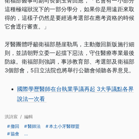
衛福部醫事司副司長劉玉菁回應，「它會有一小部分
這種極端狀況下的一部分學分，如果你是用遠距來取
得的，這樣子仍然是要經過考選部在應考資格的時候
它會逕行審查。」
牙醫團體呼籲衛福部懸崖勒馬，主動撤回新版施行細
則，並請朝野立委一起擋下惡法，守住醫療專業最後
防線。衛福部則強調，事涉教育部、考選部及衛福部
3個部會，5日立法院也將舉行公聽會傾聽各界意見。
國際學歷醫師在台執業爭議再起 3大爭議點各界
說法一次看
洪詩宸
/
編輯
撤回
醫師法
本土小牙醫聯盟
協會
...