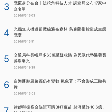
隱匿身分在台非法挖角科技人才 調查局公布17家中
3
企名單
2026/8/5 16:03
光纖無人機遺留纜線遍布森林 烏克蘭指控造成生態
4
隱憂
2026/8/6 15:51
交通局科長帳戶多63萬遭疑收賄 為民眾代墊醫藥費
5
善舉曝光
2026/8/5 19:39
白海豚颱風路徑仍有變數 氣象署：不會形成三颱共
6
舞
2026/8/6 13:02
律師與掮客合謀誆可購BNT疫苗 慈濟遭詐10.6億、
7