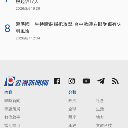
檢起訴17人
2026/8/6 19:39
遭準國一生持斷裂掃把攻擊 台中教師右眼受傷有失
8
明風險
2026/8/7 12:34
內容
分類
即時新聞
政治
社會
專題策展
全球
生活
數位敘事
兩岸
地方
當期節目
產經
文教科技