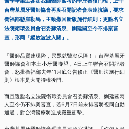
醫學畢業生參加我國醫師國考的學歷審核門檻，上午
台灣基層牙醫師協會再度召開記者會表達抗議，要求
衛福部懸崖勒馬，主動撤回新版施行細則；更點名立
法院衛環委員會召委蘇清泉、劉建國至今不排案審
查，形同「縱放波波入關」。
「醫師品質連環降，民眾就醫沒保障！」台灣基層牙
醫師協會和本土小牙醫聯盟，4日上午聯合召開記者
會，怒批衛福部去年11月底公告修正《醫師法施行細
則》根本是大開特權後門。
而且還點名立法院衛環委員會召委蘇清泉、劉建國兩
人至今仍不排案審查，若6月7日前未排審將視同自動
通過，對台灣醫療將造成嚴重衝擊。
台灣基層牙醫師協會理事長姚欣宜批評，「你們不願