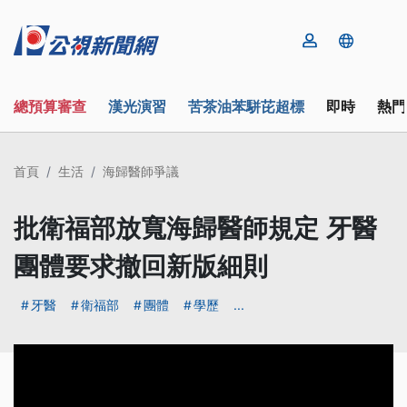
總預算審查
漢光演習
苦茶油苯駢芘超標
即時
熱門
首頁
生活
海歸醫師爭議
批衛福部放寬海歸醫師規定 牙醫
團體要求撤回新版細則
牙醫
衛福部
團體
學歷
...