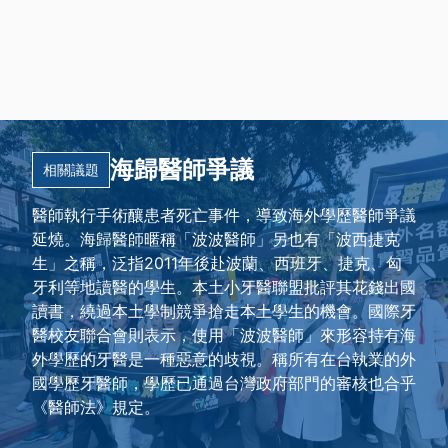
海歸醫師爭議
相關議題
醫師執行手術釀患者死亡事件，導致海外學歷醫師爭議
延燒。海歸醫師暱稱「波波醫師」另也有「波西捷克
生」之稱，泛指2011年後赴波蘭、西班牙、捷克、匈
牙利等地讀醫的學生。本土小牙醫聯盟批評其花錢出國
讀書，繞過本土學制競爭搶走本土學生的機會。國際牙
醫校友聯合會則表示，使用「波波醫師」來形容持有海
外學歷的牙醫是一種惡意的歧視。稱所有在台執業的外
國學歷牙醫師，學歷已通過台灣政府部門的審核也合乎
《醫師法》規定。