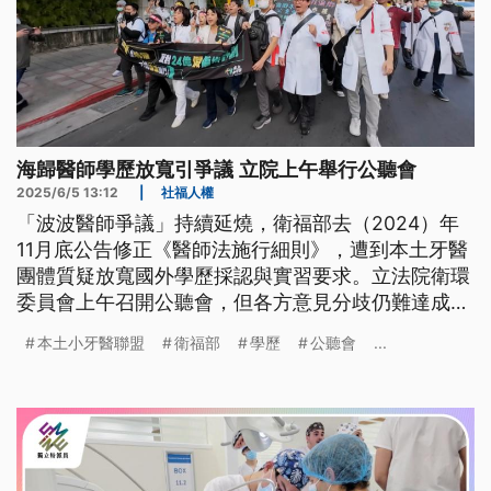
海歸醫師學歷放寬引爭議 立院上午舉行公聽會
2025/6/5 13:12
|
社福人權
「波波醫師爭議」持續延燒，衛福部去（2024）年
11月底公告修正《醫師法施行細則》，遭到本土牙醫
團體質疑放寬國外學歷採認與實習要求。立法院衛環
委員會上午召開公聽會，但各方意見分歧仍難達成共
識；衛福部強調，因為事涉教育部、考選部及衛福部
本土小牙醫聯盟
衛福部
學歷
公聽會
...
3個部會，會參考各界意見滾動式檢討，也尊重立法
院最後審議結果。