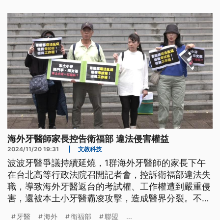
海外牙醫師家長控告衛福部 違法侵害權益
2024/11/20 19:31
|
文教科技
波波牙醫爭議持續延燒，1群海外牙醫師的家長下午
在台北高等行政法院召開記者會，控訴衛福部違法失
職，導致海外牙醫返台的考試權、工作權遭到嚴重侵
害，還被本土小牙醫霸凌攻擊，造成醫界分裂。不過
就在記者會進行時，本土小牙醫突然現身，雙方爆發
牙醫
海外
衛福部
聯盟
...