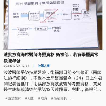
遭批放寬海歸醫師考照資格 衛福部：若有學歷異常
歡迎舉發
2024/12/24 12:31
|
社福人權
波波醫師爭議持續延燒，衛福部日前公告修正《醫師
法施行細則》，不過本土牙醫團體今（24）日上午召
開記者會批評，衛福部放寬波波醫師考照資格，質疑
醫生總統賴清德的承諾12天就跳票。對此，衛福部長
邱泰源受訪時強調，放寬學歷資格絕對不可能，若外
波波醫師
細則
放寬
衛福部長
...
界發現有學歷異常，歡迎舉發。