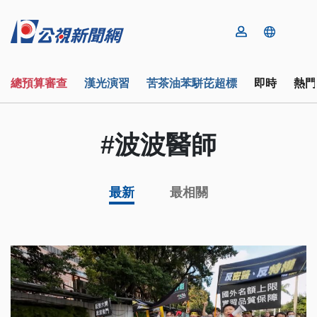
總預算審查
漢光演習
苦茶油苯駢芘超標
即時
熱門
#波波醫師
最新
最相關