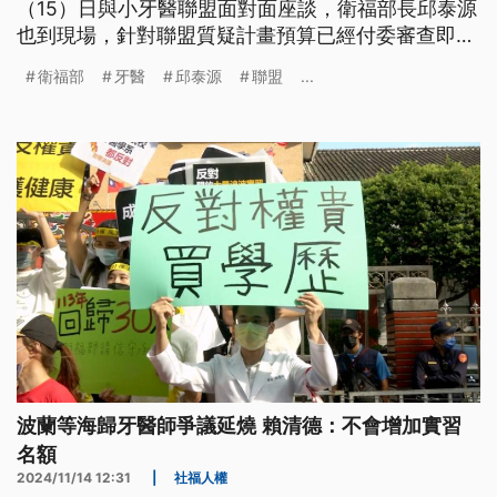
（15）日與小牙醫聯盟面對面座談，衛福部長邱泰源
也到現場，針對聯盟質疑計畫預算已經付委審查即將
實施，邱泰源當面承諾，沒有共識前會暫緩執行。
衛福部
牙醫
邱泰源
聯盟
...
波蘭等海歸牙醫師爭議延燒 賴清德：不會增加實習
名額
2024/11/14 12:31
|
社福人權