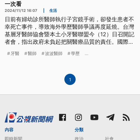
一次看
2024/11/12 16:07
|
生活
日前有婦幼診所醫師執行子宮鏡手術，卻發生患者不
幸死亡事件，導致海外學歷醫師爭議再度延燒。台灣
基層牙醫師協會暨本土小牙醫聯盟今（12）日召開記
者會，指出政府未負起把關醫療品質的責任。國際牙
醫校友聯合會則回應，使用「波波醫師」來形容持有
牙醫
醫師
波波醫師
學歷
...
海外學歷的牙醫是一種惡意的歧視，並指在台執業的
外國學歷牙醫師，學歷已通過台灣政府部門的審核。
《公視新聞網》整理持海外學歷的醫師在台執業遭遇
的3大主要爭議點，並列出各界不同看法。
1
內容
分類
即時新聞
政治
社會