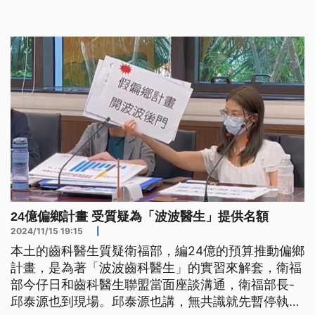
言語衝突。本土小牙醫更預告，24日下午將在立法院
集結，捍衛台灣醫療與公平正義。
24億偏鄉計畫 受質疑為「波波醫生」提供名額
2024/11/15 19:15
|
本土的齒科醫生質疑衛福部，編24億的預算推動偏鄉
計畫，是為著「波波齒科醫生」的實習來解套，衛福
部今仔日和齒科醫生聯盟當面座談溝通，衛福部長-
邱泰源也到現場。邱泰源也講，無共識就先暫停執