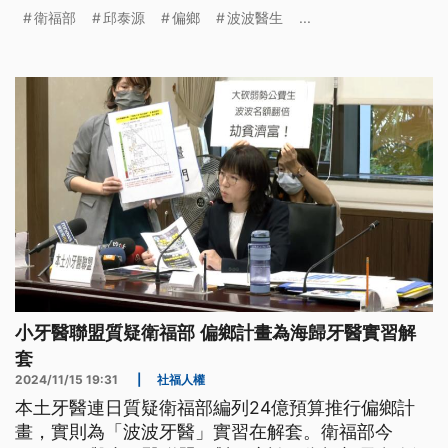
行。（這條新聞標題、前言是臺語文。）
衛福部
邱泰源
偏鄉
波波醫生
...
小牙醫聯盟質疑衛福部 偏鄉計畫為海歸牙醫實習解
套
2024/11/15 19:31
|
社福人權
本土牙醫連日質疑衛福部編列24億預算推行偏鄉計
畫，實則為「波波牙醫」實習在解套。衛福部今