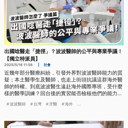
出國唸醫走「捷徑」？波波醫師的公平與專業爭議！
【獨立特派員】
2025/5/16 11:56
|
社會
近幾年部分醫療糾紛，引發外界對波波醫師能力的質
疑；本土醫學生及醫師，也走上街頭抗議這群海外醫
師的特權。到底波波醫生遠赴海外國際專班，受什麼
樣的醫學訓練？回台後的實習能否檢核他們的能力？
跟著獨立特派員，看波波醫師現身說法，以及本地
波波醫師
台灣
牙醫
海外
...
醫、牙學系學生及醫師反對的原因。