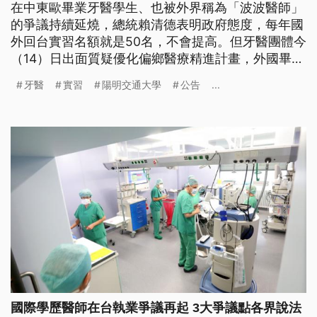
在中東歐畢業牙醫學生、也被外界稱為「波波醫師」
的爭議持續延燒，總統賴清德表明政府態度，每年國
外回台實習名額就是50名，不會提高。但牙醫團體今
（14）日出面質疑優化偏鄉醫療精進計畫，外國畢業
學生沒有執照就能申請，還質疑名額是外加在每年公
牙醫
實習
陽明交通大學
公告
...
告的50名外。衛福部則重申，近期將公布《醫師法施
行細則》，會將函授、遠距教學以及未對外公開招生
等學歷資格予以排除。
國際學歷醫師在台執業爭議再起 3大爭議點各界說法