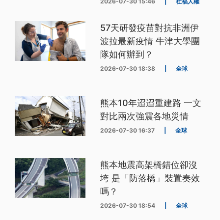
2026-07-30 15:46
|
社福人權
57天研發疫苗對抗非洲伊
波拉最新疫情 牛津大學團
隊如何辦到？
2026-07-30 18:38
|
全球
熊本10年迢迢重建路 一文
對比兩次強震各地災情
2026-07-30 16:37
|
全球
熊本地震高架橋錯位卻沒
垮 是「防落橋」裝置奏效
嗎？
2026-07-30 18:54
|
全球