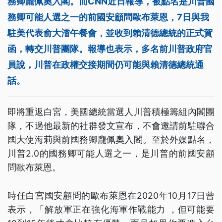
務卿龐佩奧入閣。而CNN近日報導，被點名是川普國
務卿可能人選之一的前國安顧問歐布萊恩，7日與我
駐美代表俞大㵢午餐會，並收到賴清德總統的正式賀
函，轉交川普團隊。報導也表示，多名前川普政府官
員說，川普在政權交接期間仍可能與賴清德總統通
話。
即將重返白宮，美國總統當選人川普積極籌組內閣團
隊，不過他最新的社群發文宣布，不會邀請前駐聯合
國大使海莉與前國務卿龐佩奧入閣。至於外媒點名，
川普2.0的國務卿可能人選之一，是川普的前國安顧
問歐布萊恩。
時任白宮國安顧問的歐布萊恩在2020年10月17日曾
表示，「解放軍正在強化海軍作戰能力 ，但可能要