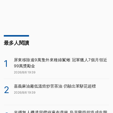
最多人閱讀
屏東移除逾9萬隻外來種綠鬣蜥 冠軍獵人7個月領近
1
99萬獎勵金
2026/8/6 19:39
嘉義麻油廠低溫焙炒苦茶油 仍驗出苯駢芘超標
2
2026/8/6 19:39
光纖無人機遺留纜線遍布森林 烏克蘭指控造成生態