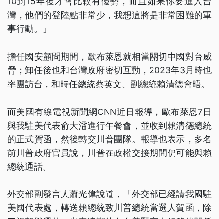
10到15年後才會比較有優勢，而且如果你要進入台
灣，他們的登陸點非常少，我想這將是非常困難的軍
事行動。」
擔任國安顧問期間，歐布萊恩就相當關切中國對台威
脅；卸任後也和台灣政府密切互動，2023年3月時也
率團訪台，和時任總統蔡英文、副總統賴清德會晤。
而美國有線電視新聞網CNN近日報導，歐布萊恩7日
與我駐美代表俞大㵢進行午餐會，並收到賴清德總統
的正式賀函，然後轉交川普團隊。報導也表示，多名
前川普政府官員說，川普在政權交接期間仍可能與賴
總統通話。
外交部副發言人蕭光偉說道，「外交部已經請我國駐
美國代表處，轉送賴總統致川普總統當選人賀函，除