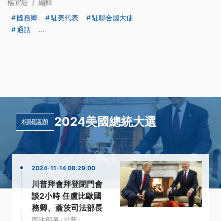
楊宜珊
/
編輯
國務卿
駐美代表
駐聯合國大使
通話
...
2024美國總統大選
相關議題
2024-11-14 08:29:00
川普拜會拜登閉門會
談2小時 任盧比歐國
務卿、蓋茨司法部長
·
·
司法部長
川普