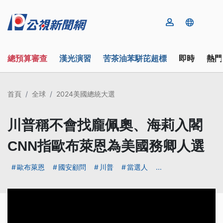
總預算審查
漢光演習
苦茶油苯駢芘超標
即時
熱門
首頁
全球
2024美國總統大選
川普稱不會找龐佩奧、海莉入閣
CNN指歐布萊恩為美國務卿人選
歐布萊恩
國安顧問
川普
當選人
...