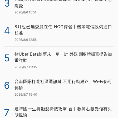
3
隱憂
2026/8/6 15:51
8月起已無委員在任 NCC停發手機等電信設備進口
4
核准
2026/8/6 12:58
控Uber Eats給薪未一單一計 外送員團體揚言提告加
5
重詐欺
2026/8/7 12:35
台南團隊打造社區通訊鏈 不用行動網路、Wi-Fi仍可
6
傳輸
2026/8/7 19:40
遭準國一生持斷裂掃把攻擊 台中教師右眼受傷有失
7
明風險