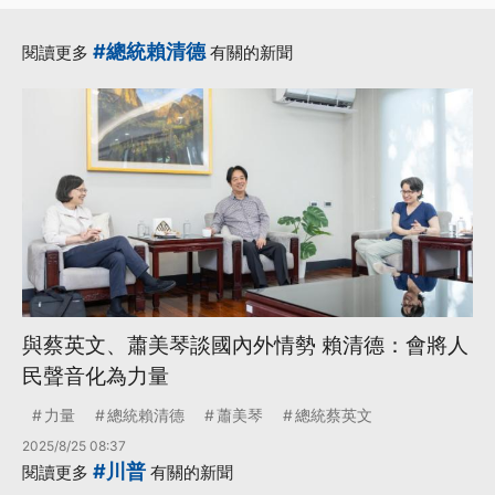
續推動捍衛生育自由
政策
#總統賴清德
閱讀更多
有關的新聞
·
Donald Trump
·
Joe Biden
·
Nancy Pelosi
國會議員
·
·
跨性別
更多...
與蔡英文、蕭美琴談國內外情勢 賴清德：會將人
民聲音化為力量
力量
總統賴清德
蕭美琴
總統蔡英文
2025/8/25 08:37
#川普
閱讀更多
有關的新聞