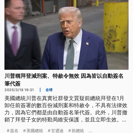
川普稱拜登減刑案、特赦令無效 因為皆以自動簽名
筆代簽
2025/3/18 19:31
|
全球
美國總統川普在真實社群發文質疑前總統拜登在1月
卸任前簽署的數百份減刑案和特赦令，不具有法律效
力，因為它們都是由自動簽名筆代簽。此外，川普撤
銷了拜登子女的特勤局維安保護，並且立即生效。而
就在美國前總統甘迺迪被刺殺60多年後，川普表示，
簽名
美國總統
甘迺迪
前總統
...