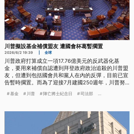
川普擬設基金補償盟友 遭國會杯葛暫擱置
2026/6/2 19:39
|
全球
川普政府打算成立一項17.76億美元的反武器化基
金，要用來補償自認遭到拜登政府政治追殺的川普盟
友，但遭到包括國會共和黨人在內的反彈，目前已宣
告暫時擱置。而為了迎接7月建國250週年，川普努
力把慶典打造成個人政治舞台，依舊引發爭議。
基金
川普
陣亡將士紀念日
司法部
...