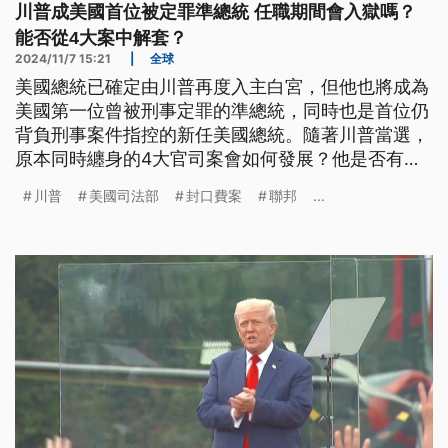
川普成美國首位被定罪準總統 任職期間會入獄嗎？
能否從4大案中解套？
2024/11/7 15:21
|
全球
美國總統已確定由川普再度入主白宮，但他也將成為
美國第一位曾被刑事定罪的準總統，同時也是首位仍
背負刑事案件指控的新任美國總統。隨著川普當選，
原本同時纏身的4大官司案會如何發展？他是否有可
能在任職總統期間面臨牢獄之災？
川普
美國司法部
封口費案
聯邦
...