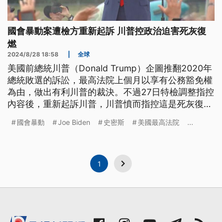
國會暴動案遭檢方重新起訴 川普控政治迫害死灰復
燃
2024/8/28 18:58
|
全球
美國前總統川普（Donald Trump）企圖推翻2020年
總統敗選的訴訟，最高法院上個月以享有公務豁免權
為由，做出有利川普的裁決。不過27日特檢調整指控
內容後，重新起訴川普，川普憤而指控這是死灰復燃
的政治迫害。在此同時，聲勢看漲的賀錦麗
國會暴動
Joe Biden
史密斯
美國最高法院
...
（Kamala Harris），則是終於同意在美東時間29日
首度接受媒體專訪。
1