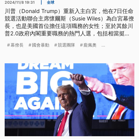
2024/11/8 19:31
|
全球
川普（Donald Trump）重新入主白宮，他在7日任命
競選活動聯合主席懷爾斯（Susie Wiles）為白宮幕僚
長，也是美國首位擔任這項職務的女性；至於其餘川
普2.0政府內閣重要職務的熱門人選，包括相當挺台
的前國務卿龐佩奧（Mike Pompeo）可能擔任國防
幕僚長
國會暴動
競選團隊
龐佩奧
...
部長；反共立場鮮明的佛州參議員盧比歐（Marco
Rubio）則是國務卿的潛在人選。