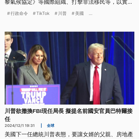
黎氣候協定》等國際組織、打擊非法移民等，以實施
其推行的「美國優先」（America first）政策，另外
行政命令
TikTok
川普
美國
...
也宣布將暫緩執行針對TikTok的禁令。川普重返白宮
首日共簽署哪些重要決策？《公視新聞網》為您整理
相關資訊。
川普欲撤換FBI現任局長 擬提名前國安官員巴特爾接
任
2024/12/1 19:31
|
全球
美國下一任總統川普表態，要讓女婿的父親、房地產