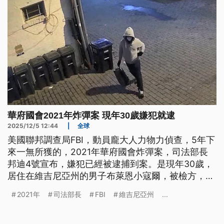
華府國會2021年炸彈案 現年30歲嫌犯就逮
2025/12/5 12:44
|
全球
美國聯邦調查局FBI，動員龐大人力物力偵查，5年下
來一無所獲的，2021年華府國會炸彈案，司法部長
邦迪4號宣布，嫌犯已經被逮捕到案。是現年30歲，
居住在維吉尼亞州的男子布萊恩小寇爾，被檢方，以
企圖使用爆裂物，惡意破壞的罪名起訴。嫌犯的祖母
2021年
司法部長
FBI
維吉尼亞州
...
接受美國媒體訪問時，否認孫子涉案，並形容他「有
點自閉」，但沒有任何政治傾向。