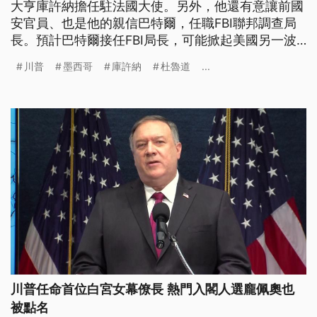
大亨庫許納擔任駐法國大使。另外，他還有意讓前國
安官員、也是他的親信巴特爾，任職FBI聯邦調查局
長。預計巴特爾接任FBI局長，可能掀起美國另一波
政治風暴。
川普
墨西哥
庫許納
杜魯道
...
川普任命首位白宮女幕僚長 熱門入閣人選龐佩奧也
被點名