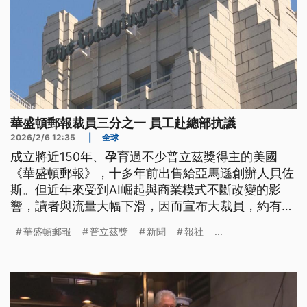
華盛頓郵報裁員三分之一 員工赴總部抗議
2026/2/6 12:35
|
全球
成立將近150年、孕育過不少普立茲獎得主的美國
《華盛頓郵報》，十多年前出售給亞馬遜創辦人貝佐
斯。但近年來受到AI崛起與商業模式不斷改變的影
響，讀者與流量大幅下滑，因而宣布大裁員，約有三
分之一員工受影響。而主要被裁減的則是體育版、書
華盛頓郵報
普立茲獎
新聞
報社
...
評專欄與專門報導國際新聞的幾個海外分社。