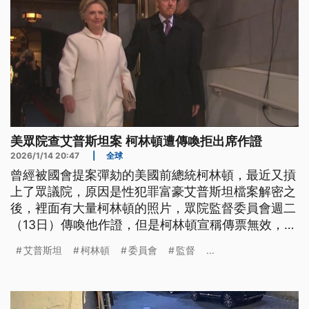
美眾院查艾普斯坦案 柯林頓遭傳喚拒出席作證
2026/1/14 20:47
|
全球
曾經被國會提案彈劾的美國前總統柯林頓，最近又摃
上了眾議院，原因是性犯罪富豪艾普斯坦檔案解密之
後，裡面有大量柯林頓的照片，眾院監督委員會週二
（13日）傳喚他作證，但是柯林頓宣稱傳票無效，拒
絕出席；現在他恐怕將被指控藐視國會。
艾普斯坦
柯林頓
委員會
監督
...