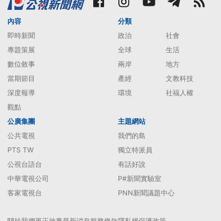
內容
分類
即時新聞
政治
社會
專題策展
全球
生活
數位敘事
兩岸
地方
當期節目
產經
文教科技
深度報導
環境
社福人權
觀點
公廣集團
主題網站
公共電視
我們的島
PTS TW
獨立特派員
公視台語台
有話好說
中華電視公司
P#新聞實驗室
客家電視台
PNN新聞議題中心
關於我們
更正啟事
最新消息
服務條款
隱私權保護政策