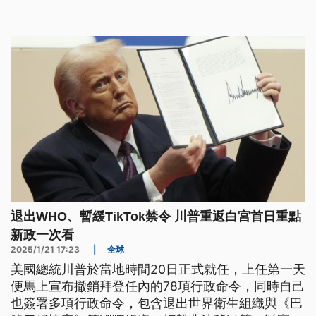
明（19）日將公布甘迺迪所有的機密檔案文件。
退出WHO、暫緩TikTok禁令 川普重返白宮首日重點
新政一次看
2025/1/21 17:23
|
全球
美國總統川普於當地時間20日正式就任，上任第一天
便馬上宣布撤銷拜登任內的78項行政命令，同時自己
也簽署多項行政命令，包含退出世界衛生組織與《巴