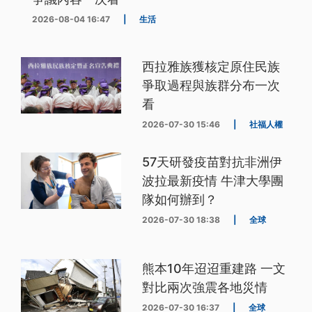
2026-08-04 16:47
|
生活
西拉雅族獲核定原住民族
爭取過程與族群分布一次
看
2026-07-30 15:46
|
社福人權
57天研發疫苗對抗非洲伊
波拉最新疫情 牛津大學團
隊如何辦到？
2026-07-30 18:38
|
全球
熊本10年迢迢重建路 一文
對比兩次強震各地災情
2026-07-30 16:37
|
全球