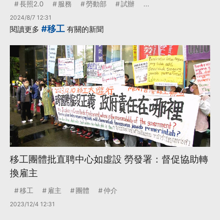
長照2.0
服務
勞動部
試辦
...
2024/8/7 12:31
#移工
閱讀更多
有關的新聞
移工團體批直聘中心如虛設 勞發署：督促協助轉
換雇主
移工
雇主
團體
仲介
2023/12/4 12:31