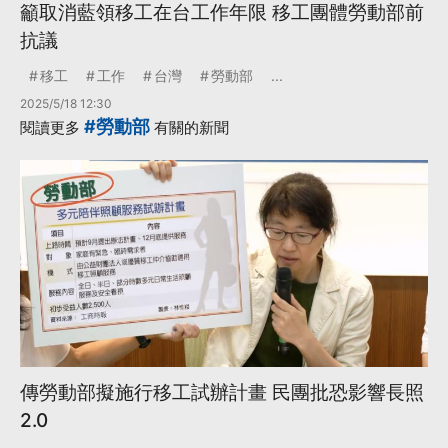
籲取消藍領移工在台工作年限 移工團體勞動部前
抗議
移工
工作
台灣
勞動部
...
2025/5/18 12:30
#勞動部
閱讀更多
有關的新聞
傳勞動部擬施行移工試辦計畫 民團批恐影響長照
2.0