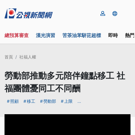
總預算審查
漢光演習
苦茶油苯駢芘超標
即時
熱門
首頁
社福人權
勞動部推動多元陪伴鐘點移工 社
福團體憂同工不同酬
照顧
移工
勞動部
上限
...