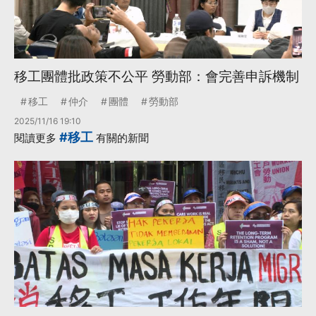
移工團體批政策不公平 勞動部：會完善申訴機制
移工
仲介
團體
勞動部
2025/11/16 19:10
#移工
閱讀更多
有關的新聞