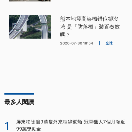
熊本地震高架橋錯位卻沒
垮 是「防落橋」裝置奏效
嗎？
2026-07-30 18:54
|
全球
最多人閱讀
屏東移除逾9萬隻外來種綠鬣蜥 冠軍獵人7個月領近
1
99萬獎勵金