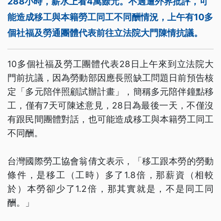
288小時，薪水上看4萬餘元。不過遭外界批評，可
能造成移工與本籍勞工同工不同酬情況，上午有10多
個社福及勞通團體代表前往立法院大門陳情抗議。
10多個社福及勞工團體代表28日上午來到立法院大
門前抗議，因為勞動部因應長照缺工問題日前預告核
定「多元陪伴照顧試辦計畫」，簡稱多元陪伴鐘點移
工，僅有7天可陳述意見，28日為最後一天，不僅沒
有跟民間團體對話，也可能造成移工與本籍勞工同工
不同酬。
台灣國際勞工協會翁倩文表示，「移工跟本勞的勞動
條件，是移工（工時）多了1.8倍，那薪資（相較
於）本勞卻少了1.2倍，那其實就是，不是同工同
酬。」