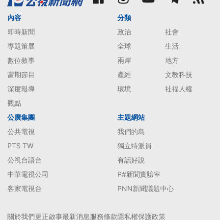
內容
分類
即時新聞
政治
社會
專題策展
全球
生活
數位敘事
兩岸
地方
當期節目
產經
文教科技
深度報導
環境
社福人權
觀點
公廣集團
主題網站
公共電視
我們的島
PTS TW
獨立特派員
公視台語台
有話好說
中華電視公司
P#新聞實驗室
客家電視台
PNN新聞議題中心
關於我們
更正啟事
最新消息
服務條款
隱私權保護政策