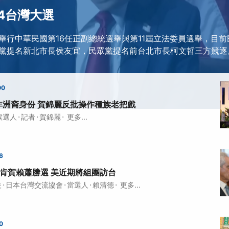
24台灣大選
日將舉行中華民國第16任正副總統選舉與第11屆立法委員選舉，目
黨提名新北市長侯友宜，民眾黨提名前台北市長柯文哲三方競逐
00
非洲裔身份 賀錦麗反批操作種族老把戲
·
·
·
候選人
記者
賀錦麗
更多...
6
林肯賀賴蕭勝選 美近期將組團訪台
·
·
·
·
夫
日本台灣交流協會
當選人
賴清德
更多...
0