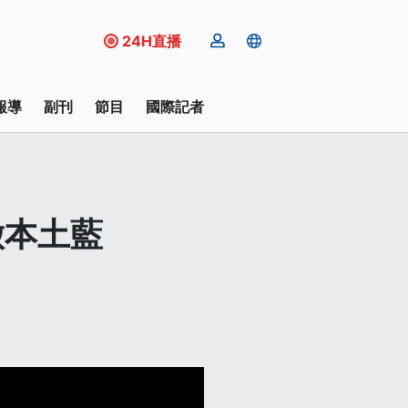
24H直播
報導
副刊
節目
國際記者
徵本土藍