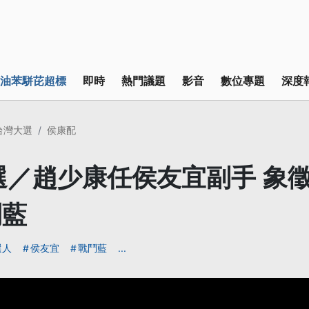
油苯駢芘超標
即時
熱門議題
影音
數位專題
深度
4台灣大選
侯康配
大選／趙少康任侯友宜副手 象
鬥藍
選人
侯友宜
戰鬥藍
...