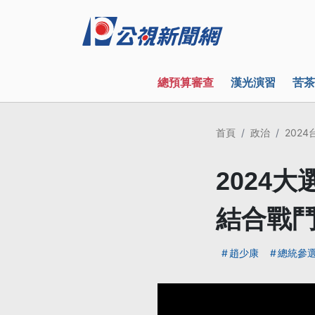
總預算審查
漢光演習
苦茶
首頁
政治
202
2024
結合戰
趙少康
總統參