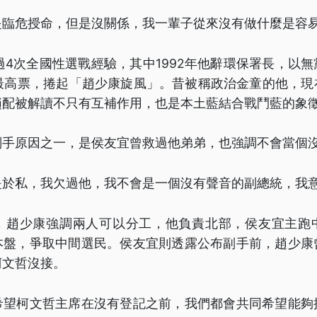
是臨危授命，但是沒關係，我一輩子從來沒有做什麼是容
過4次全國性選戰經驗，其中1992年他辭環保署長，以
萬最高票，捲起「趙少康旋風」。昔被稱政治金童的他，
趙配被解讀不只有互補作用，也是本土藍結合戰鬥藍的象
副手原因之一，是侯友宜曾救過他弟弟，也強調不會當個
是於私，我欠過他，我不會是一個沒有聲音的副總統，我
，趙少康強調兩人可以分工，他負責北部，侯友宜主跑
本盤，爭取中間選民。侯友宜則透露公布副手前，趙少康
柯文哲沒接。
希望柯文哲主席在沒有登記之前，我們都會共同希望能夠