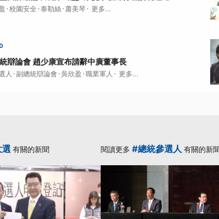
·
·
·
·
盈
校園安全
泰勒絲
蕭美琴
更多...
0
總統辯論會 趙少康宣布請辭中廣董事長
·
·
·
·
選人
副總統辯論會
吳欣盈
職業軍人
更多...
大選
#總統參選人
有關的新聞
閱讀更多
有關的新