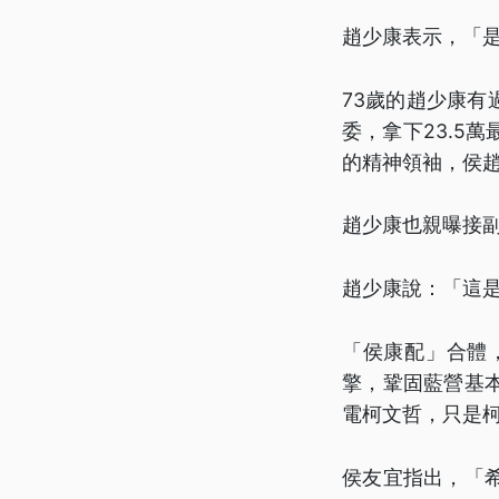
趙少康表示，「
73歲的趙少康有
委，拿下23.5
的精神領袖，侯
趙少康也親曝接
趙少康說：「這
「侯康配」合體
擎，鞏固藍營基
電柯文哲，只是
侯友宜指出，「