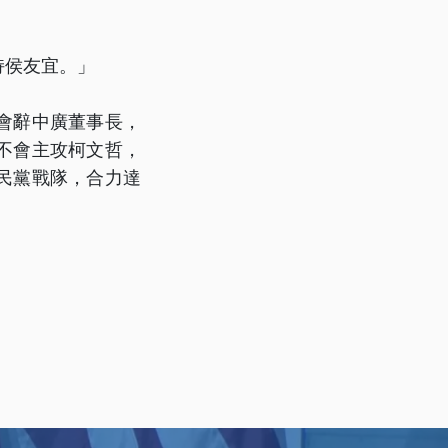
持侯友宜。」
會辭中廣董事長，
不會主攻柯文哲，
民黨戰隊，合力達