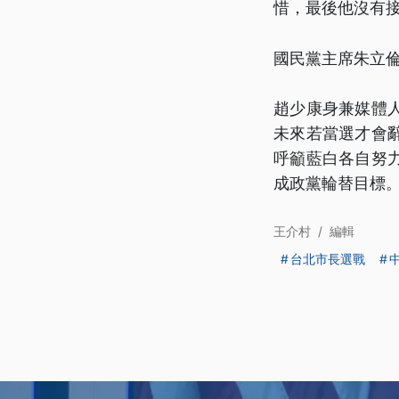
惜，最後他沒有
國民黨主席朱立
趙少康身兼媒體
未來若當選才會
呼籲藍白各自努
成政黨輪替目標
王介村
/
編輯
台北市長選戰