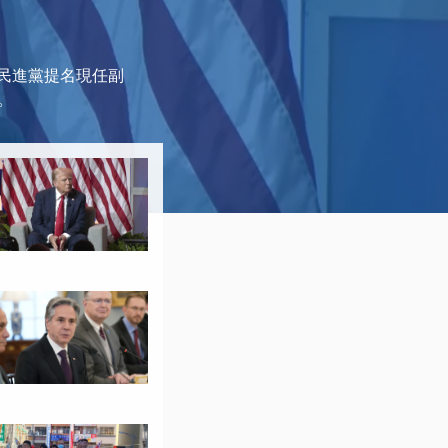
前民進黨提名現任副
。