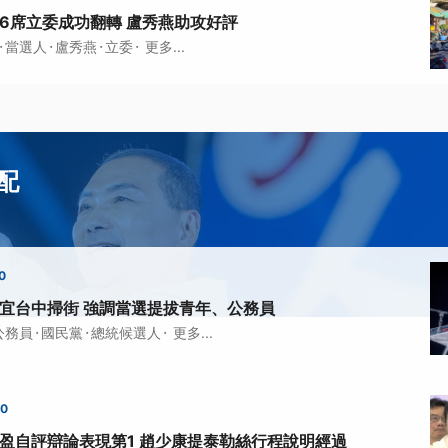
中6席立委成功翻轉 盧秀燕助攻好評
·
·
·
·
當選人
盧秀燕
立委
更多...
配
0
友宜台中掃街 強調當選提拔青年、公務員
·
·
·
公務員
國民黨
總統候選人
更多...
00
欣盈自評辯論表現第1 趙少康提泰勒絲行程說明經過