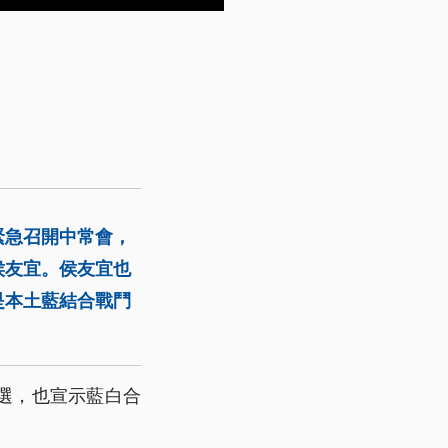
緊急召開中常會，
侯友宜。侯友宜也
是本土藍結合戰鬥
選，也宣示藍白合