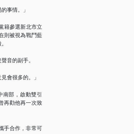
易的事情。」
無黨籍參選新北市立
現在則被視為戰鬥藍
徵。
沒聲音的副手。
意見會很多的。」
中南部，啟動雙引
曾再勸他再一次致
攜手合作，非常可