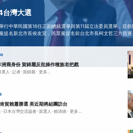
24台灣大選
日將舉行中華民國第16任正副總統選舉與第11屆立法委員選舉，目
黨提名新北市長侯友宜，民眾黨提名前台北市長柯文哲三方競逐
00
非洲裔身份 賀錦麗反批操作種族老把戲
·
·
·
候選人
記者
賀錦麗
更多...
6
林肯賀賴蕭勝選 美近期將組團訪台
·
·
·
·
夫
日本台灣交流協會
當選人
賴清德
更多...