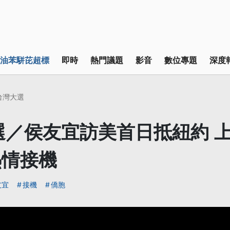
油苯駢芘超標
即時
熱門議題
影音
數位專題
深度
4台灣大選
大選／侯友宜訪美首日抵紐約 
熱情接機
友宜
接機
僑胞