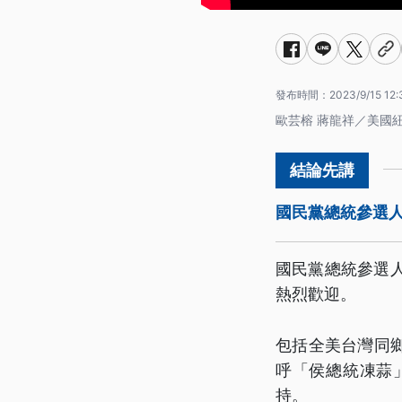
發布時間：
2023/9/15 12:
歐芸榕 蔣龍祥／美國
國民黨總統參選
國民黨總統參選
熱烈歡迎。
包括全美台灣同
呼「侯總統凍蒜
持。