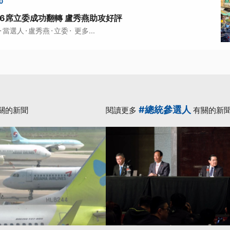
0
中6席立委成功翻轉 盧秀燕助攻好評
·
·
·
·
當選人
盧秀燕
立委
更多...
#總統參選人
關的新聞
閱讀更多
有關的新