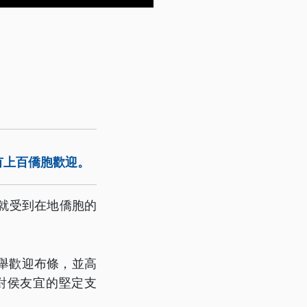
有上百僑胞歡迎。
就受到在地僑胞的
舉歡迎布條，並高
對侯友宜的堅定支