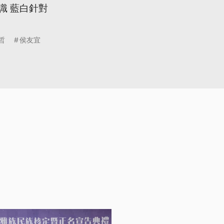
識 藍白針對
哲
侯友宜