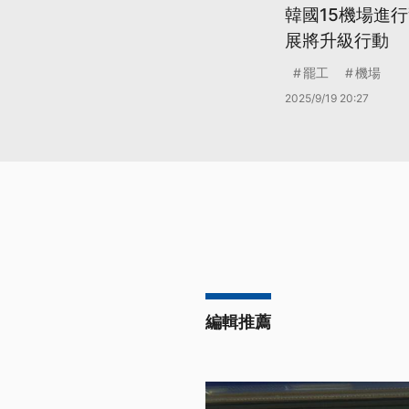
韓國15機場進
展將升級行動
罷工
機場
2025/9/19 20:27
編輯推薦