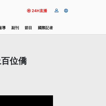
24H直播
報導
副刊
節目
國際記者
上百位僑