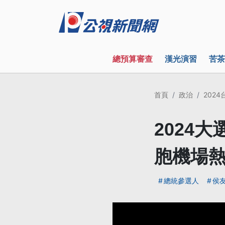
總預算審查
漢光演習
苦茶
首頁
政治
202
2024
胞機場
總統參選人
侯