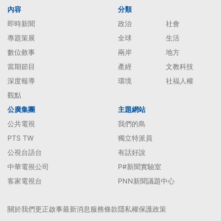
內容
分類
即時新聞
政治
社會
專題策展
全球
生活
數位敘事
兩岸
地方
當期節目
產經
文教科技
深度報導
環境
社福人權
觀點
公廣集團
主題網站
公共電視
我們的島
PTS TW
獨立特派員
公視台語台
有話好說
中華電視公司
P#新聞實驗室
客家電視台
PNN新聞議題中心
關於我們
更正啟事
最新消息
服務條款
隱私權保護政策