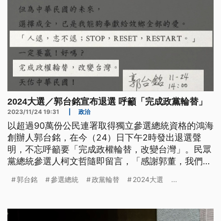
2024大選／郭台銘宣布退選 呼籲「完成政黨輪替」
2023/11/24 19:31
|
政治
以超過90萬份公民連署取得獨立參選總統資格的鴻海
創辦人郭台銘，在今（24）日下午2時發出退選聲
明，不忘呼籲要「完成政權輪替，改變台灣」。民眾
黨總統參選人柯文哲隨即留言，「感謝郭董，我們一
定會贏」。搭檔賴佩霞也在臉書發文感謝支持者，至
郭台銘
參選總統
政黨輪替
2024大選
...
於賴佩霞是否重新申請美國籍，競辦則回應沒有相關
規劃。