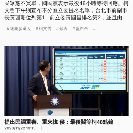
民眾黨不買單，國民黨表示最後48小時等待回應。柯
文哲下午則宣布不分區立委提名名單，台北市前副市
長黃珊珊位列第1，前立委黃國昌排名第2，並且由黃
姍姍代表先去領表。鴻海創辦人郭台銘也由副手搭檔
總統參選人
柯文哲
領表
藍白合
...
賴佩霞領表；民進黨賴清德則陪同北市立委參選人登
記，喊出8席全上，目標國會過半。
提出民調重審、重來撨 侯：最後閣等柯48點鐘
2023/11/22 19:15
|