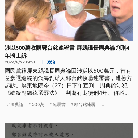
涉以500萬收購郭台銘連署書 屏縣議長周典論判刑4
年將上訴
2024/8/27 19:31
|
政治
國民黨籍屏東縣議長周典論因涉嫌以500萬元，替有
意參選總統的鴻海創辦人郭台銘收購連署書，遭檢方
起訴。屏東地院今（27）日下午宣判，周典論涉犯
《總統副總統選罷法》，判處有期徒刑4年、併科罰
金500萬元、褫奪公權6年，周典論表示將提上訴。
周典論
500萬
連署書
郭台銘連署
...
由於周典論並非涉犯《公職人員選罷法》，縣議會表
示，周典論將保有議員身分。