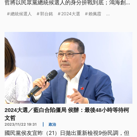
哲將以民眾黨總統候選人的身分拚戰到底；鴻海創辦
人郭台銘由副手搭檔賴佩霞領表；民進黨賴清德則陪
總統候選人
郭台銘
2024大選
賴佩霞
...
同北市立委參選人登記，喊出8席全上，目標國會過
半。
2024大選／藍白合陷僵局 侯辦：最後48小時等待柯
文哲
2023/11/22 19:31
|
政治
國民黨侯友宜昨（21）日拋出重新檢視9份民調，但