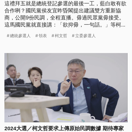
這禮拜五就是總統登記參選的最後一工，藍白敢有欲
合作咧？國民黨侯友宜昨昏閣提出建議雙方重新協
商，公開9份民調，全程直播。毋過民眾黨毋接受。
這馬國民黨就直接講：「欲抑毋，一句話。」等柯文
哲48點鐘。另外民眾黨今仔日也公佈不分區立委的提
總統參選人
領表
柯文哲
立委參選人
名名單，黃珊珊列第一，黃國昌排第二。（這條新聞
標題、前言是臺語文。）
2024大選／柯文哲要求上傳原始民調數據 期待專家