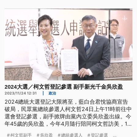
2024大選／柯文哲登記參選 副手新光千金吳欣盈
2023/11/24 12:31
|
政治
2024總統大選登記大限將至，藍白合君悅協商宣告
破局，民眾黨總統參選人柯文哲24日上午11時前往中
選會登記參選，副手掀牌由黨內立委吳欣盈出線。今
年45歲的吳欣盈，今年4月隨行陪同柯文哲訪美，10
月赴美東代表參加美台國防工業會議，二趟美國行皆
柯文哲副手
吳欣盈
總統參選人
登記參選
...