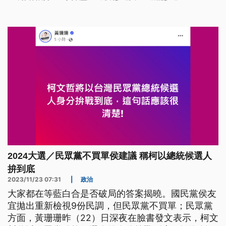
被黨內認為表現不俗，擅長財經專業、國際關係，可
與柯文哲互補。至於藍白總統大選無法合作，柯文哲
再向國民黨喊話，未來仍樂意為藍營小雞站台。
2024大選／民眾黨不買單侯建議 稱柯以總統候選人
拚到底
2023/11/23 07:31
|
政治
大家都在等藍白合是否破局的答案揭曉。國民黨侯友
宜拋出重新檢視9份民調，但民眾黨不買單；民眾黨
方面，黃珊珊昨（22）日深夜在臉書發文表示，柯文