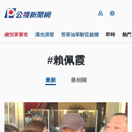
總預算審查
漢光演習
苦茶油苯駢芘超標
即時
熱門
#賴佩霞
最新
最相關