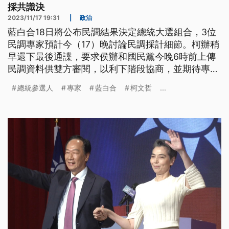
採共識決
2023/11/17 19:31
|
政治
藍白合18日將公布民調結果決定總統大選組合，3位
民調專家預計今（17）晚討論民調採計細節。柯辦稍
早還下最後通諜，要求侯辦和國民黨今晚6時前上傳
民調資料供雙方審閱，以利下階段協商，並期待專家
能採共識決。侯友宜回應，6項共識已很清楚，就交
總統參選人
專家
藍白合
柯文哲
...
由專家共同決定。民進黨賴清德今日在廟口宣講，提
到拜習會已要求中國不能介入台灣選舉不能攻打台
灣，批評在野黨用戰爭恐嚇人民。