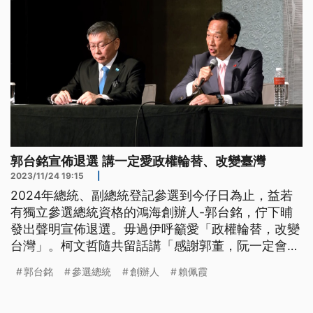
郭台銘宣佈退選 講一定愛政權輪替、改變臺灣
2023/11/24 19:15
|
2024年總統、副總統登記參選到今仔日為止，益若
有獨立參選總統資格的鴻海創辦人-郭台銘，佇下晡
發出聲明宣佈退選。毋過伊呼籲愛「政權輪替，改變
台灣」。柯文哲隨共留話講「感謝郭董，阮一定會
贏」。毋過本底欲做副手-賴佩霞進前放棄美國籍，
郭台銘
參選總統
創辦人
賴佩霞
敢會重新申請咧？發言人是講暫時無拍算。（這條新
聞標題、前言是臺語文。）