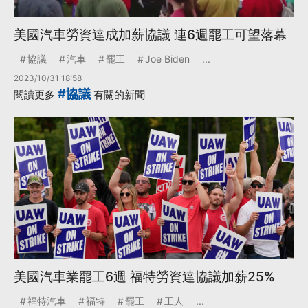
美國汽車勞資達成加薪協議 連6週罷工可望落幕
協議
汽車
罷工
Joe Biden
...
2023/10/31 18:58
#協議
閱讀更多
有關的新聞
美國汽車業罷工6週 福特勞資達協議加薪25%
福特汽車
福特
罷工
工人
...