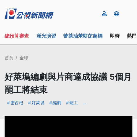
總預算審查
漢光演習
苦茶油苯駢芘超標
即時
熱門
首頁
全球
好萊塢編劇與片商達成協議 5個月
罷工將結束
密西根
好萊塢
編劇
罷工
...