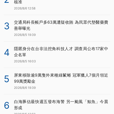
核准
2026/8/6 12:58
交通局科長帳戶多63萬遭疑收賄 為民眾代墊醫藥費
3
善舉曝光
2026/8/5 19:39
隱匿身分在台非法挖角科技人才 調查局公布17家中
4
企名單
2026/8/5 16:03
屏東移除逾9萬隻外來種綠鬣蜥 冠軍獵人7個月領近
5
99萬獎勵金
2026/8/6 19:39
白海豚估最快週五發布海警 另一颱風「鯨魚」今晨
6
形成