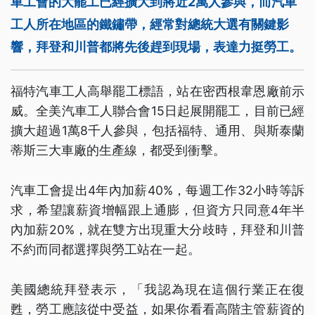
車工會的大罷工已經擴大到將近2萬人參與，而汽車
工人所在地區的鐵鏽帶，經常對總統大選有關鍵影
響，拜登和川普都將先後趕到現場，表達力挺勞工。
福特汽車工人高舉罷工標語，站在密西根韋恩廠前示
威。全美汽車工人聯合會15日起展開罷工，目前已經
擴大超過1萬8千人參與，包括福特、通用、與斯泰蘭
蒂斯三大車廠的生產線，都受到衝擊。
汽車工會提出4年內加薪40%，每週工作32小時等訴
求，希望讓薪資增幅跟上通膨，但資方只同意4年半
內加薪20%，就在雙方出現重大分歧時，拜登和川普
不約而同都選擇與勞工站在一起。
美國總統拜登表示，「我認為現在這個行業正在復
甦，勞工應該從中受益，如果你看看高階主管薪資的