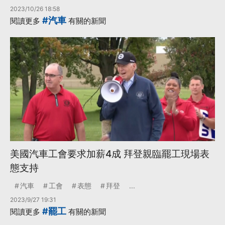
2023/10/26 18:58
#汽車
閱讀更多
有關的新聞
美國汽車工會要求加薪4成 拜登親臨罷工現場表
態支持
汽車
工會
表態
拜登
...
2023/9/27 19:31
#罷工
閱讀更多
有關的新聞