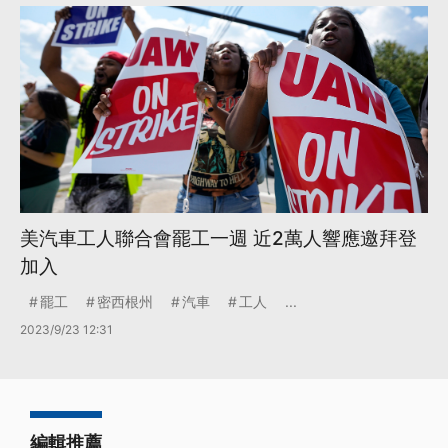
美汽車工人聯合會罷工一週 近2萬人響應邀拜登
加入
罷工
密西根州
汽車
工人
...
2023/9/23 12:31
編輯推薦