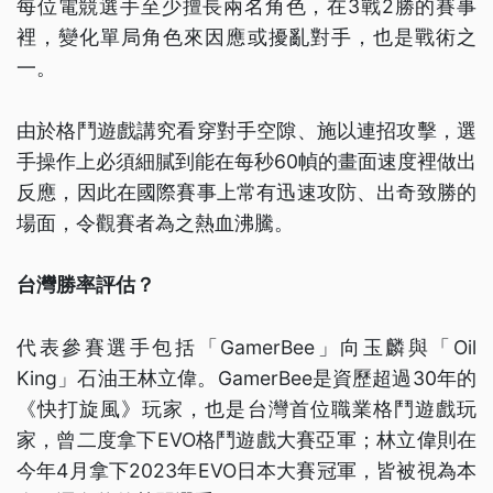
每位電競選手至少擅長兩名角色，在3戰2勝的賽事
裡，變化單局角色來因應或擾亂對手，也是戰術之
一。
由於格鬥遊戲講究看穿對手空隙、施以連招攻擊，選
手操作上必須細膩到能在每秒60幀的畫面速度裡做出
反應，因此在國際賽事上常有迅速攻防、出奇致勝的
場面，令觀賽者為之熱血沸騰。
台灣勝率評估？
代表參賽選手包括「GamerBee」向玉麟與「Oil
King」石油王林立偉。GamerBee是資歷超過30年的
《快打旋風》玩家，也是台灣首位職業格鬥遊戲玩
家，曾二度拿下EVO格鬥遊戲大賽亞軍；林立偉則在
今年4月拿下2023年EVO日本大賽冠軍，皆被視為本