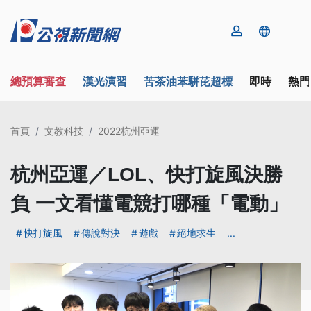
總預算審查
漢光演習
苦茶油苯駢芘超標
即時
熱門
首頁
文教科技
2022杭州亞運
杭州亞運／LOL、快打旋風決勝
負 一文看懂電競打哪種「電動」
快打旋風
傳說對決
遊戲
絕地求生
...