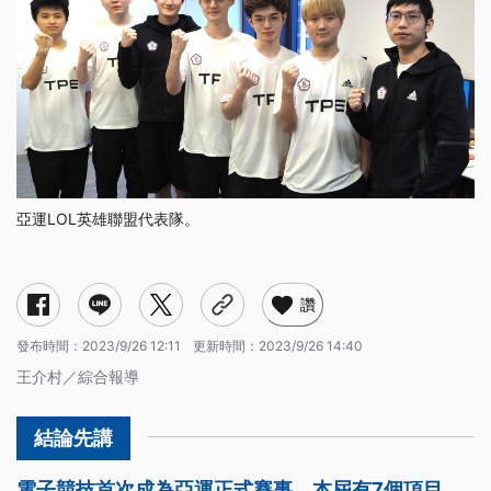
亞運LOL英雄聯盟代表隊。
《英雄聯盟》
《傳說對決》
《絕地求生Ｍ》
《快打旋風5》
讚
發布時間：
2023/9/26 12:11
更新時間：
2023/9/26 14:40
王介村／綜合報導
電子競技首次成為亞運正式賽事，本屆有7個項目，