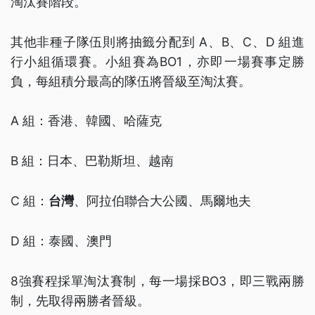
淘汰賽階段。
其他非種子隊伍則將抽籤分配到 A、B、C、D 組進
行小組循環賽。小組賽為BO1，亦即一場賽事定勝
負，每組積分最高的隊伍將晉級至淘汰賽。
A 組：香港、韓國、哈薩克
B 組：日本、巴勒斯坦、越南
C 組：
台灣
、阿拉伯聯合大公國、馬爾地夫
D 組：泰國、澳門
8強賽程採單淘汰賽制，每一場採BO3，即三戰兩勝
制，先取得兩勝者晉級。