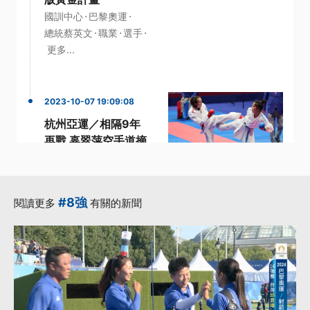
·
·
國訓中心
巴黎奧運
·
·
·
總統蔡英文
職業
選手
更多...
2023-10-07 19:09:08
杭州亞運／相隔9年
再戰 辜翠萍空手道摘
銀
·
·
杭州亞運
空手道
·
·
辜翠萍
阿基里斯腱
#8強
閱讀更多
有關的新聞
·
亞運
更多...