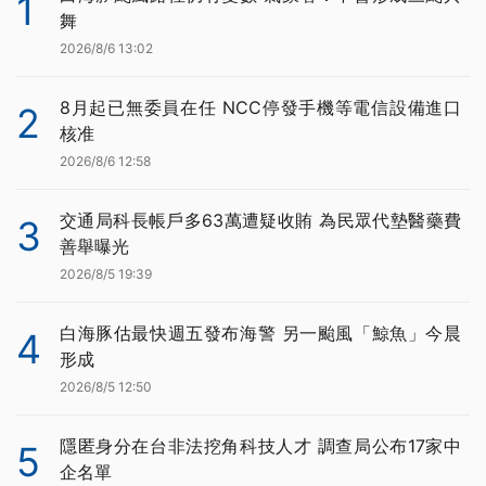
1
舞
2026/8/6 13:02
8月起已無委員在任 NCC停發手機等電信設備進口
2
核准
2026/8/6 12:58
交通局科長帳戶多63萬遭疑收賄 為民眾代墊醫藥費
3
善舉曝光
2026/8/5 19:39
白海豚估最快週五發布海警 另一颱風「鯨魚」今晨
4
形成
2026/8/5 12:50
隱匿身分在台非法挖角科技人才 調查局公布17家中
5
企名單