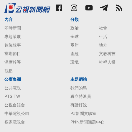
內容
分類
即時新聞
政治
社會
專題策展
全球
生活
數位敘事
兩岸
地方
當期節目
產經
文教科技
深度報導
環境
社福人權
觀點
公廣集團
主題網站
公共電視
我們的島
PTS TW
獨立特派員
公視台語台
有話好說
中華電視公司
P#新聞實驗室
客家電視台
PNN新聞議題中心