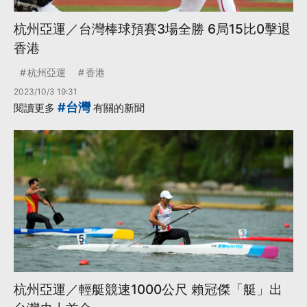
杭州亞運／台灣棒球預賽3場全勝 6局15比0擊退
香港
杭州亞運
香港
2023/10/3 19:31
#台灣
閱讀更多
有關的新聞
杭州亞運／輕艇競速1000公尺 賴冠傑「艇」出