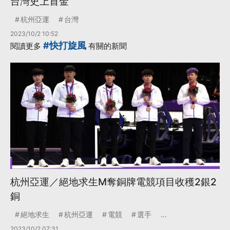
台灣史上首金
杭州亞運
台灣
2023/10/2 10:52
#快打旋風
閱讀更多
有關的新聞
杭州亞運／絕地求生M奪銅牌電競項目收穫2銀2
銅
絕地求生
杭州亞運
電競
選手
...
2023/10/2 07:31