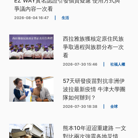
EZ WAY實名認證引發個資疑慮 使用方式與
爭議內容一次看
2026-08-04 16:47
|
生活
西拉雅族獲核定原住民族
爭取過程與族群分布一次
看
2026-07-30 15:46
|
社福人權
57天研發疫苗對抗非洲伊
波拉最新疫情 牛津大學團
隊如何辦到？
2026-07-30 18:38
|
全球
熊本10年迢迢重建路 一文
對比兩次強震各地災情