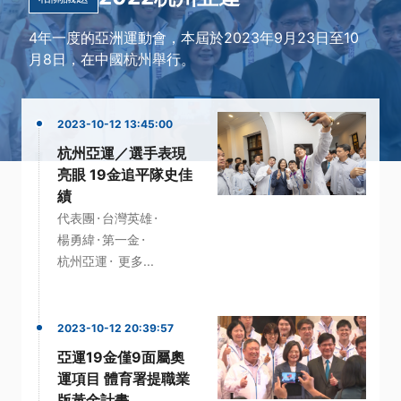
4年一度的亞洲運動會，本屆於2023年9月23日至10
月8日，在中國杭州舉行。
2023-10-12 13:45:00
杭州亞運／選手表現
亮眼 19金追平隊史佳
績
·
·
代表團
台灣英雄
·
·
楊勇緯
第一金
·
杭州亞運
更多...
2023-10-12 20:39:57
亞運19金僅9面屬奧
運項目 體育署提職業
版黃金計畫