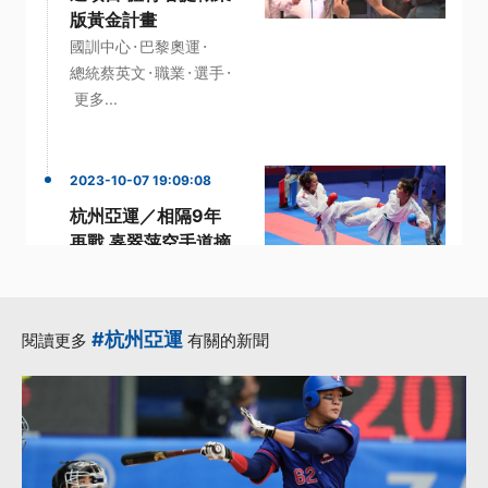
版黃金計畫
·
·
國訓中心
巴黎奧運
·
·
·
總統蔡英文
職業
選手
更多...
2023-10-07 19:09:08
杭州亞運／相隔9年
再戰 辜翠萍空手道摘
銀
·
·
杭州亞運
空手道
·
·
辜翠萍
阿基里斯腱
#杭州亞運
閱讀更多
有關的新聞
·
亞運
更多...