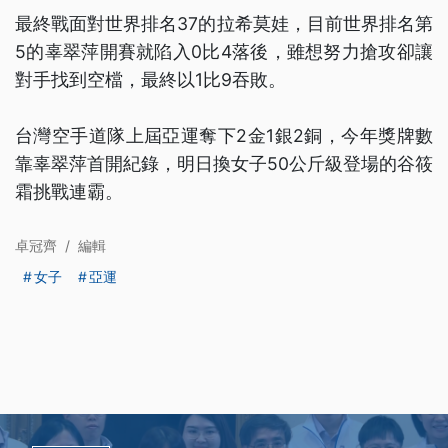
最終戰面對世界排名37的拉希莫娃，目前世界排名第
5的辜翠萍開賽就陷入0比4落後，雖想努力搶攻卻讓
對手找到空檔，最終以1比9吞敗。
台灣空手道隊上屆亞運奪下2金1銀2銅，今年獎牌數
靠辜翠萍首開紀錄，明日換女子50公斤級登場的谷筱
霜挑戰連霸。
卓冠齊
/
編輯
女子
亞運