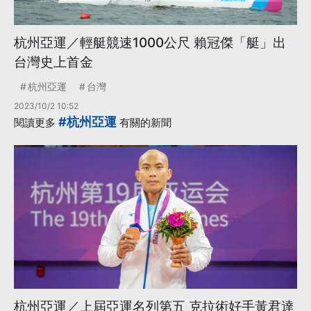
杭州亞運／輕艇競速1000公尺 賴冠傑「艇」出
台灣史上首金
杭州亞運
台灣
2023/10/2 10:52
#杭州亞運
閱讀更多
有關的新聞
杭州亞運／上屆亞運名列第五 克拉術好手黃君達