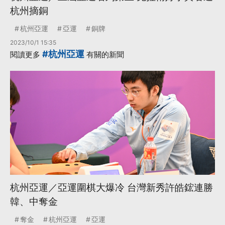
杭州摘銅
杭州亞運
亞運
銅牌
2023/10/1 15:35
#杭州亞運
閱讀更多
有關的新聞
杭州亞運／亞運圍棋大爆冷 台灣新秀許皓鋐連勝
韓、中奪金
奪金
杭州亞運
亞運