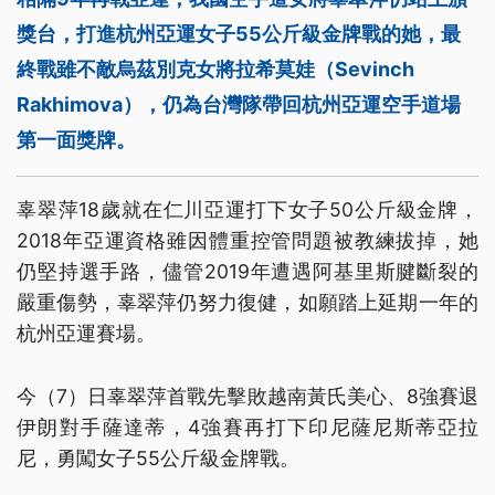
獎台，打進杭州亞運女子55公斤級金牌戰的她，最
終戰雖不敵烏茲別克女將拉希莫娃（Sevinch
Rakhimova），仍為台灣隊帶回杭州亞運空手道場
第一面獎牌。
辜翠萍18歲就在仁川亞運打下女子50公斤級金牌，
2018年亞運資格雖因體重控管問題被教練拔掉，她
仍堅持選手路，儘管2019年遭遇阿基里斯腱斷裂的
嚴重傷勢，辜翠萍仍努力復健，如願踏上延期一年的
杭州亞運賽場。
今（7）日辜翠萍首戰先擊敗越南黃氏美心、8強賽退
伊朗對手薩達蒂，4強賽再打下印尼薩尼斯蒂亞拉
尼，勇闖女子55公斤級金牌戰。