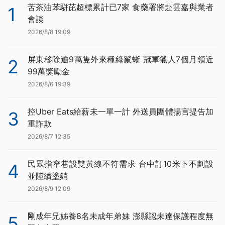
苦茶油苯駢芘超標累計已7家 食藥署將赴雲嘉與業者
1
會談
2026/8/8 19:09
屏東移除逾9萬隻外來種綠鬣蜥 冠軍獵人7個月領近
2
99萬獎勵金
2026/8/6 19:39
控Uber Eats給薪未一單一計 外送員團體揚言提告加
3
重詐欺
2026/8/7 12:35
民眾指窄巷設雙黃線不符需求 台中訂10米下不劃設
4
並陸續塗銷
2026/8/9 12:09
剛成年兄姊養8名未成年弟妹 澎縣認未達保護程度無
5