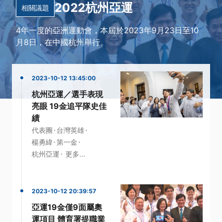
2022杭州亞運
相關議題
4年一度的亞洲運動會，本屆於2023年9月23日至10
月8日，在中國杭州舉行。
2023-10-12 13:45:00
杭州亞運／選手表現
亮眼 19金追平隊史佳
績
·
·
代表團
台灣英雄
·
·
楊勇緯
第一金
·
杭州亞運
更多...
2023-10-12 20:39:57
亞運19金僅9面屬奧
運項目 體育署提職業