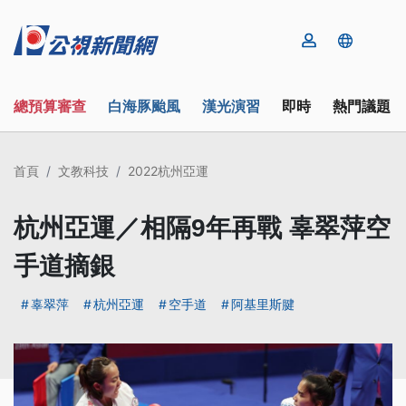
總預算審查
白海豚颱風
漢光演習
即時
熱門議題
首頁
文教科技
2022杭州亞運
杭州亞運／相隔9年再戰 辜翠萍空
手道摘銀
辜翠萍
杭州亞運
空手道
阿基里斯腱