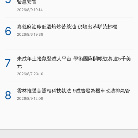
緊急安置
2026/8/9 19:14
嘉義麻油廠低溫焙炒苦茶油 仍驗出苯駢芘超標
6
2026/8/6 19:39
未成年土撥鼠登成人平台 學術團隊開帳號募逾5千美
7
元
2026/8/7 20:10
雲林推聲音照相科技執法 9成告發為機車改裝排氣管
8
2026/8/9 12:09