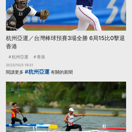
杭州亞運／台灣棒球預賽3場全勝 6局15比0擊退
香港
杭州亞運
香港
2023/10/3 19:31
#杭州亞運
閱讀更多
有關的新聞