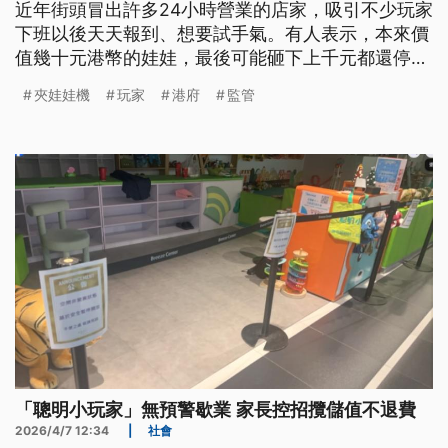
近年街頭冒出許多24小時營業的店家，吸引不少玩家
下班以後天天報到、想要試手氣。有人表示，本來價
值幾十元港幣的娃娃，最後可能砸下上千元都還停不
下手。香港政府擔心民眾夾娃娃成癮，日前宣布要加
夾娃娃機
玩家
港府
監管
強監管。
「聰明小玩家」無預警歇業 家長控招攬儲值不退費
2026/4/7 12:34
|
社會