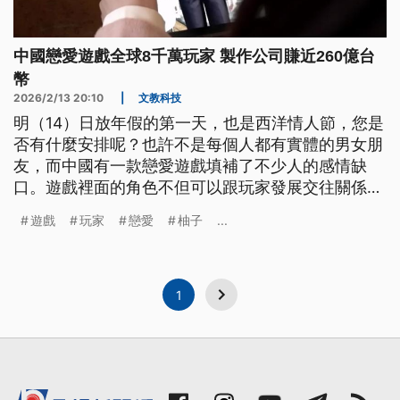
中國戀愛遊戲全球8千萬玩家 製作公司賺近260億台
幣
2026/2/13 20:10
|
文教科技
明（14）日放年假的第一天，也是西洋情人節，您是
否有什麼安排呢？也許不是每個人都有實體的男女朋
友，而中國有一款戀愛遊戲填補了不少人的感情缺
口。遊戲裡面的角色不但可以跟玩家發展交往關係，
還加入AI功能，生成兩個人牽手，甚至拍婚紗的影
遊戲
玩家
戀愛
柚子
...
像。這款遊戲在全球已經有8000萬名玩家，去
（2025）年為業者賺進了200多億台幣。
1