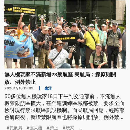
無人機玩家不滿新增23禁航區 民航局：採原則開
放、例外禁止
2026/7/18 19:09
|
生活
50多位無人機玩家18日下午到交通部前，不滿無人
機禁限航區擴大，甚至連訓練區域都被禁，要求全面
檢討現行禁限航區劃設機制。而民航局回應，經跨部
會研商後，新增禁限航區也將採原則開放、例外禁
止。
民航局
無人機
禁止
玩家
...