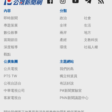
內容
分類
即時新聞
政治
社會
專題策展
全球
生活
數位敘事
兩岸
地方
當期節目
產經
文教科技
深度報導
環境
社福人權
觀點
公廣集團
主題網站
公共電視
我們的島
PTS TW
獨立特派員
公視台語台
有話好說
中華電視公司
P#新聞實驗室
客家電視台
PNN新聞議題中心
關於我們
更正啟事
最新消息
服務條款
隱私權保護政策