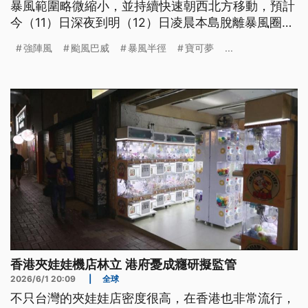
暴風範圍略微縮小，並持續快速朝西北方移動，預計
今（11）日深夜到明（12）日凌晨本島脫離暴風圈範
圍。目前新竹縣跟苗栗縣，累積雨量都超過600毫
強陣風
颱風巴威
暴風半徑
寶可夢
...
米。而在陽明山最大陣風12級，不少樹木、機車、都
被強風吹倒，民眾還冒風雨出門買食物。
香港夾娃娃機店林立 港府憂成癮研擬監管
2026/6/1 20:09
|
全球
不只台灣的夾娃娃店密度很高，在香港也非常流行，