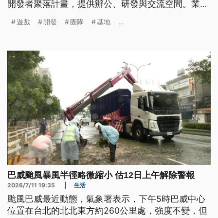
開發者聚落計畫，提供辦公、研發與交流空間。業者
認為，要進一步追蹤台灣玩家偏愛的遊戲類型，也要
遊戲
開發
團隊
基地
...
拓展海外商機，提升遊戲產業競爭力。
巴威颱風暴風半徑略微縮小 估12日上午解除警報
2026/7/11 19:35
|
生活
颱風巴威最近動態，氣象署表示，下午5時巴威中心
位置在台北的北北東方約260公里處，強度不變，但