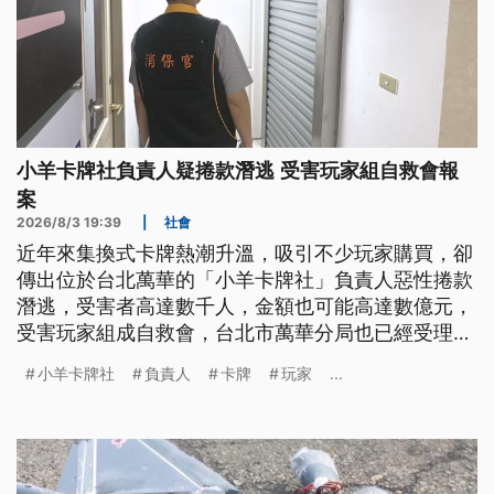
小羊卡牌社負責人疑捲款潛逃 受害玩家組自救會報
案
2026/8/3 19:39
|
社會
近年來集換式卡牌熱潮升溫，吸引不少玩家購買，卻
傳出位於台北萬華的「小羊卡牌社」負責人惡性捲款
潛逃，受害者高達數千人，金額也可能高達數億元，
受害玩家組成自救會，台北市萬華分局也已經受理報
案，並報請檢方偵辦，希望保護受害民眾的權益。
小羊卡牌社
負責人
卡牌
玩家
...