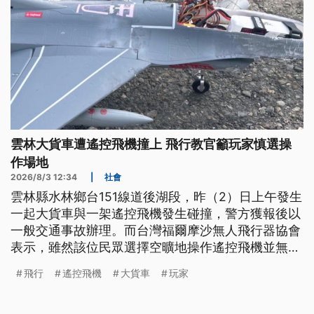
雲林大貨車遭遙控飛機撞上 飛行教官籲玩家慎選操
作場地
2026/8/3 12:34
|
社會
雲林縣水林鄉台151線道後湖段，昨（2）日上午發生
一起大貨車與一架遙控飛機發生碰撞，警方獲報後以
一般交通事故辦理。而台灣福爾摩沙無人飛行器協會
表示，雖然該位民眾選擇空曠地操作遙控飛機並無違
法，但因遙控飛機需要有起降緩衝，沒注意到周邊道
飛行
遙控飛機
大貨車
玩家
路或人車，就容易產生交通事故，呼籲還是選擇合法
且安全的場域。