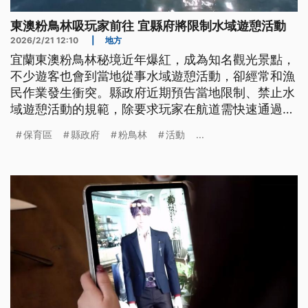
東澳粉鳥林吸玩家前往 宜縣府將限制水域遊憩活動
2026/2/21 12:10
|
地方
宜蘭東澳粉鳥林秘境近年爆紅，成為知名觀光景點，
不少遊客也會到當地從事水域遊憩活動，卻經常和漁
民作業發生衝突。縣政府近期預告當地限制、禁止水
域遊憩活動的規範，除要求玩家在航道需快速通過，
每年特定時段也禁止在水產保育區核心區活動，相關
保育區
縣政府
粉鳥林
活動
...
規範待縣府研議各界意見後，正式公告上路。