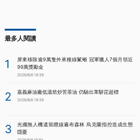
最多人閱讀
屏東移除逾9萬隻外來種綠鬣蜥 冠軍獵人7個月領近
1
99萬獎勵金
2026/8/6 19:39
嘉義麻油廠低溫焙炒苦茶油 仍驗出苯駢芘超標
2
2026/8/6 19:39
光纖無人機遺留纜線遍布森林 烏克蘭指控造成生態
3
隱憂
2026/8/6 15:51