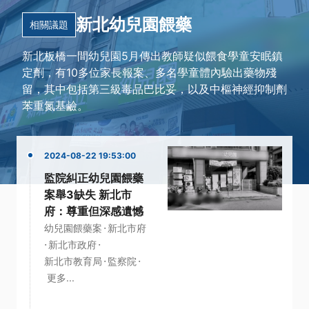
新北幼兒園餵藥
相關議題
新北板橋一間幼兒園5月傳出教師疑似餵食學童安眠鎮
定劑，有10多位家長報案、多名學童體內驗出藥物殘
留，其中包括第三級毒品巴比妥，以及中樞神經抑制劑
苯重氮基鹼。
2024-08-22 19:53:00
監院糾正幼兒園餵藥
案舉3缺失 新北市
府：尊重但深感遺憾
·
幼兒園餵藥案
新北市府
·
·
新北市政府
·
·
新北市教育局
監察院
更多...