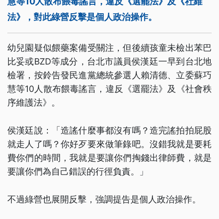
慧等10人散布餵毒謠言，違反《選罷法》及《社維
法》，對此綠營反擊是個人政治操作。
幼兒園疑似餵藥案備受關注，但後續孩童未檢出苯巴
比妥或BZD等成分，台北市議員侯漢廷一早到台北地
檢署，按鈴告發民進黨總統參選人賴清德、立委蘇巧
慧等10人散布餵毒謠言，違反《選罷法》及《社會秩
序維護法》。
侯漢廷說：「造謠什麼事都沒有嗎？造完謠拍拍屁股
就走人了嗎？你好歹要來做筆錄吧。沒錯我就是要耗
費你們的時間，我就是要讓你們掏錢出律師費，就是
要讓你們為自己錯誤的行徑負責。」
不過綠營也展開反擊，強調提告是個人政治操作。