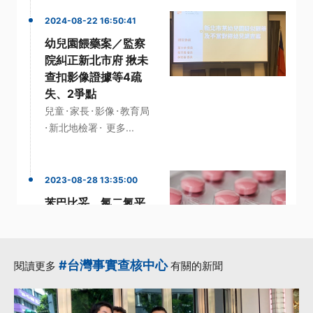
2024-08-22 16:50:41
幼兒園餵藥案／監察
院糾正新北市府 揪未
查扣影像證據等4疏
失、2爭點
·
·
·
兒童
家長
影像
教育局
·
·
新北地檢署
更多...
2023-08-28 13:35:00
苯巴比妥、氯二氮平
原訂9月納管 衛福
部：暫緩2、3個月
·
·
基層診所
管制
#台灣事實查核中心
閱讀更多
有關的新聞
·
·
苯巴比妥
藥品
·
衛福部長
更多...