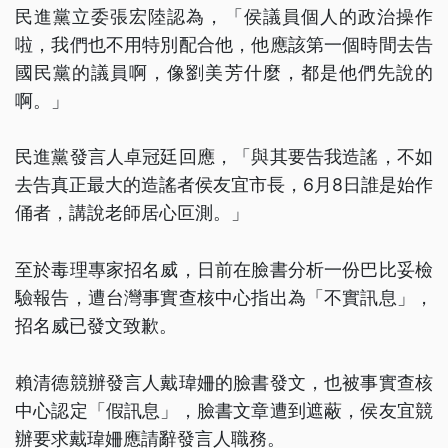
民進黨立委張宏陸認為，「侯議員個人的政治操作
啦，我們也不用特別配合他，他應該第一個時間去告
國民黨的議員啊，像劉美芳什麼，都是他們先說的
啊。」
民進黨發言人卓冠廷回應，「與其要告我造謠，不如
去告真正最大的造謠者侯友宜市長，6月8日誰是始作
俑者，講說老師居心叵測。」
至於毒理專家招名威，日前在臉書分析一份巴比妥檢
驗報告，遭台灣事實查核中心指出為「不實訊息」，
招名威已發文致歉。
賴清德競辦發言人戴瑋姍的臉書發文，也被事實查核
中心認定「假訊息」，臉書文章遭到遮蔽，侯友宜競
辦要求戴瑋姍應請辭發言人職務。