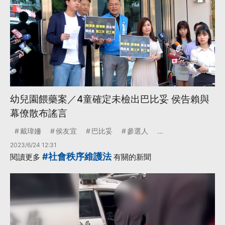
幼兒園餵藥案／4童確定未檢出巴比妥 侯告賴與
幕僚散布謠言
戴瑋姍
侯友宜
巴比妥
參選人
...
2023/6/24 12:31
#社會秩序維護法
閱讀更多
有關的新聞