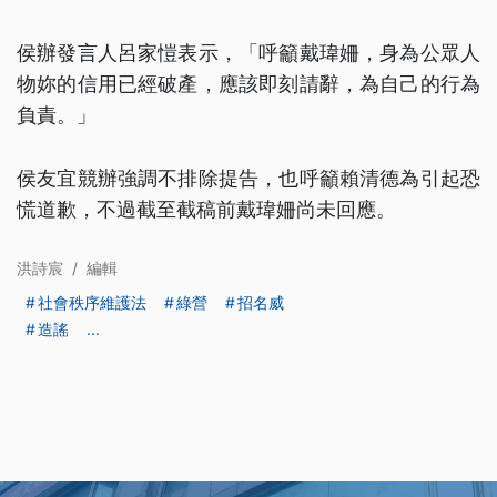
侯辦發言人呂家愷表示，「呼籲戴瑋姍，身為公眾人
物妳的信用已經破產，應該即刻請辭，為自己的行為
負責。」
侯友宜競辦強調不排除提告，也呼籲賴清德為引起恐
慌道歉，不過截至截稿前戴瑋姍尚未回應。
洪詩宸
/
編輯
社會秩序維護法
綠營
招名威
造謠
...