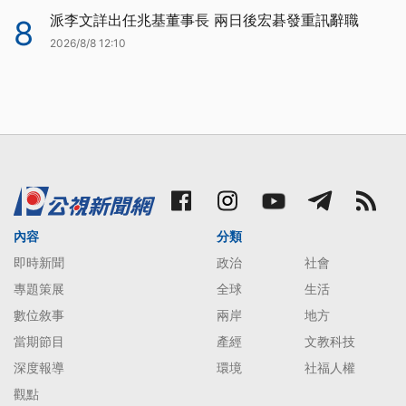
派李文詳出任兆基董事長 兩日後宏碁發重訊辭職
8
2026/8/8 12:10
內容
分類
即時新聞
政治
社會
專題策展
全球
生活
數位敘事
兩岸
地方
當期節目
產經
文教科技
深度報導
環境
社福人權
觀點