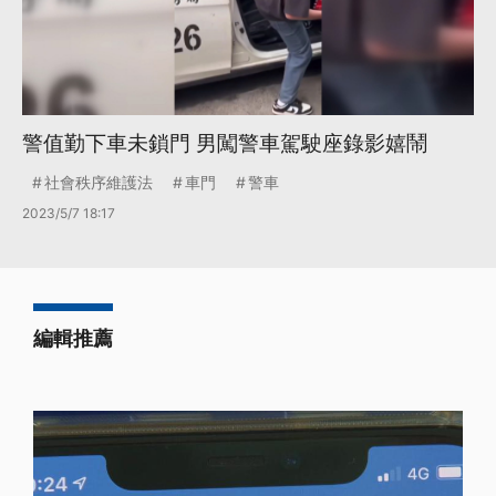
警值勤下車未鎖門 男闖警車駕駛座錄影嬉鬧
社會秩序維護法
車門
警車
2023/5/7 18:17
編輯推薦