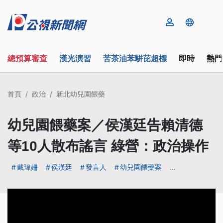
總預算審查
漢光演習
苦茶油苯駢芘超標
即時
熱門
首頁
政治
新北幼兒園餵藥
幼兒園餵藥案／侯漢廷告賴清德
等10人散布謠言 綠營：政治操作
戴瑋姍
侯漢廷
發言人
幼兒園餵藥案
...