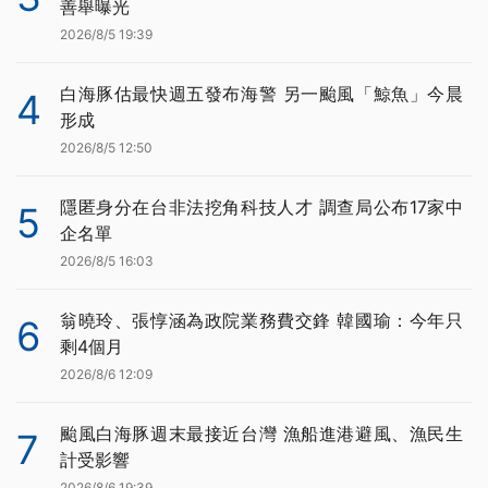
善舉曝光
2026/8/5 19:39
白海豚估最快週五發布海警 另一颱風「鯨魚」今晨
4
形成
2026/8/5 12:50
隱匿身分在台非法挖角科技人才 調查局公布17家中
5
企名單
2026/8/5 16:03
翁曉玲、張惇涵為政院業務費交鋒 韓國瑜：今年只
6
剩4個月
2026/8/6 12:09
颱風白海豚週末最接近台灣 漁船進港避風、漁民生
7
計受影響
2026/8/6 19:39