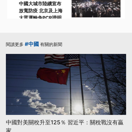
中國大城市陸續宣布
放寬防疫 北京及上海
大眾運輸免PCR證明
·
·
·
PCR
中國
公共場所
·
·
大眾運輸
白紙運動
更多...
#中國
閱讀更多
有關的新聞
中國對美關稅升至125％ 習近平：關稅戰沒有贏
家