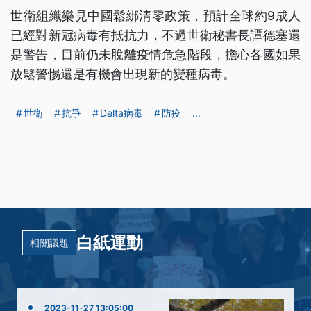
世衛組織樂見中國鬆綁清零政策，預計全球約9成人
已經對新冠病毒有抵抗力，不過世衛秘書長譚德塞還
是警告，目前仍未脫離疫情危急階段，擔心各國如果
放鬆警惕還是有機會出現新的變種病毒。
世衛
抗爭
Delta病毒
防疫
...
白紙運動
相關議題
2023-11-27 13:05:00