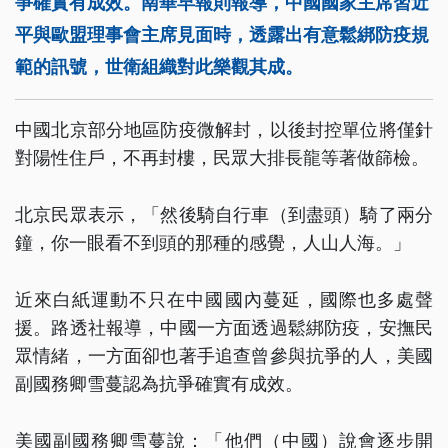
爭確實有成效。南華早報則報導，中國國家主席習近
平與歐盟理事會主席見面時，透露出有意鬆綁防疫規
範的訊號，世衛組織對此樂觀其成。
中國北京部分地區防疫微解封，以後封控單位將僅針
對陽性住戶，不再封樓，民眾大排長龍等著做篩檢。
北京民眾表示，「然後騎自行車（到盡頭）騎了兩分
鐘，你一眼看不到頭的那種的感覺，人山人海。」
近來白紙運動不只在中國國內蔓延，國際也多處聲
援。路透社報導，中國一方面透過鬆綁防疫，安撫民
眾情緒，一方面卻也著手追查曾參與抗爭的人，美國
副國務卿雪蔓認為抗爭確實有成效。
美國副國務卿雪蔓說：「他們（中國）說會逐步開