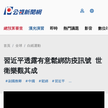
總預算審查
漢光演習
即時
熱門議題
影音
數位
首頁
全球
白紙運動
習近平透露有意鬆綁防疫訊號 世
衛樂觀其成
副國務卿
中國
鬆綁
習近平
...