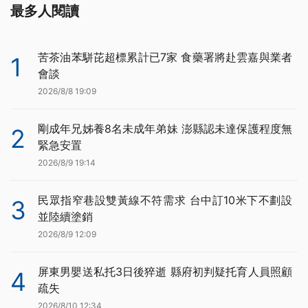
最多人閱讀
苦茶油苯駢芘超標累計已7家 食藥署將赴雲嘉與業者
1
會談
2026/8/8 19:09
剛成年兄姊養8名未成年弟妹 澎縣認未達保護程度無
2
緊急安置
2026/8/9 19:14
民眾指窄巷設雙黃線不符需求 台中訂10米下不劃設
3
並陸續塗銷
2026/8/9 12:09
屏東男嬰送私托3日後猝逝 縣府初判疑托育人員照顧
4
疏失
2026/8/10 12:34