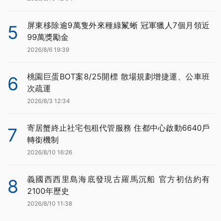
屏東移除逾9萬隻外來種綠鬣蜥 冠軍獵人7個月領近
5
99萬獎勵金
2026/8/6 19:39
桃園巨蛋BOT案8/25開標 散場規劃增捷運、公車班
6
次疏運
2026/8/3 12:34
寄居蟹終止社宅包租代管服務 住都中心啟動6640戶
7
轉銜機制
2026/8/10 16:26
義國西西里島海底發現古羅馬沉船 官方初估約有
8
2100年歷史
2026/8/10 11:38