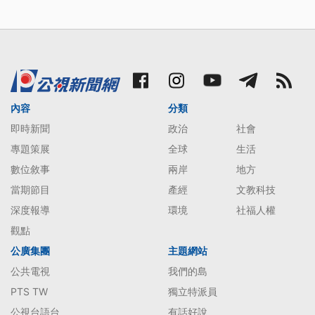
內容
分類
即時新聞
政治
社會
專題策展
全球
生活
數位敘事
兩岸
地方
當期節目
產經
文教科技
深度報導
環境
社福人權
觀點
公廣集團
主題網站
公共電視
我們的島
PTS TW
獨立特派員
公視台語台
有話好說