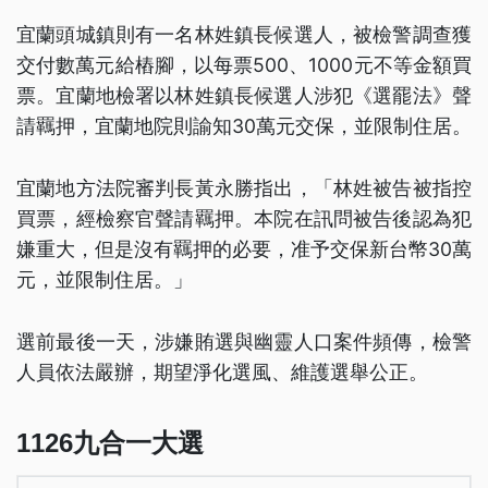
宜蘭頭城鎮則有一名林姓鎮長候選人，被檢警調查獲
交付數萬元給樁腳，以每票500、1000元不等金額買
票。宜蘭地檢署以林姓鎮長候選人涉犯《選罷法》聲
請羈押，宜蘭地院則諭知30萬元交保，並限制住居。
宜蘭地方法院審判長黃永勝指出，「林姓被告被指控
買票，經檢察官聲請羈押。本院在訊問被告後認為犯
嫌重大，但是沒有羈押的必要，准予交保新台幣30萬
元，並限制住居。」
選前最後一天，涉嫌賄選與幽靈人口案件頻傳，檢警
人員依法嚴辦，期望淨化選風、維護選舉公正。
1126九合一大選