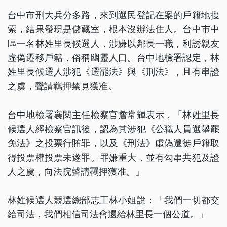
台中市刑大兵分多路，來到選民登記在案的戶籍地搜
索，結果發現是儲藏室，根本沒辦法住人。台中市中
區一名林姓里長候選人，涉嫌以鄰長一職，利誘親友
虛偽遷移戶籍，俗稱幽靈人口。台中地檢署認定，林
姓里長候選人涉犯《選罷法》與《刑法》，且有串證
之虞，聲請羈押禁見獲准。
台中地檢署襄閱主任檢察官詹常輝表示，「林姓里長
候選人經檢察官訊後，認為其涉犯《公職人員選舉罷
免法》之投票行賄罪，以及《刑法》虛偽遷徙戶籍取
得投票權投票未遂罪。罪嫌重大，並有勾串共犯及證
人之虞，向法院聲請羈押獲准。」
林姓候選人競選總部志工林小姐說：「我們一切都交
給司法，我們相信司法會還給林里長一個公道。」