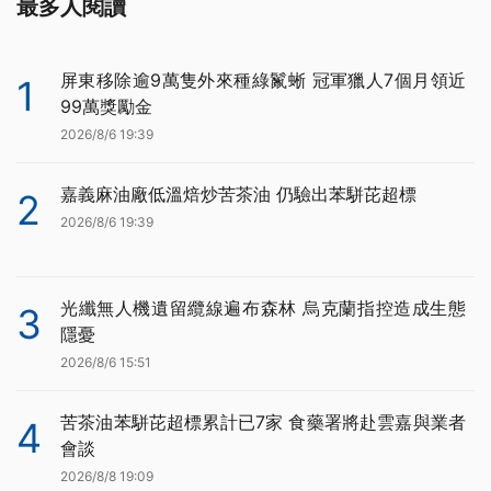
最多人閱讀
屏東移除逾9萬隻外來種綠鬣蜥 冠軍獵人7個月領近
1
99萬獎勵金
2026/8/6 19:39
嘉義麻油廠低溫焙炒苦茶油 仍驗出苯駢芘超標
2
2026/8/6 19:39
光纖無人機遺留纜線遍布森林 烏克蘭指控造成生態
3
隱憂
2026/8/6 15:51
苦茶油苯駢芘超標累計已7家 食藥署將赴雲嘉與業者
4
會談
2026/8/8 19:09