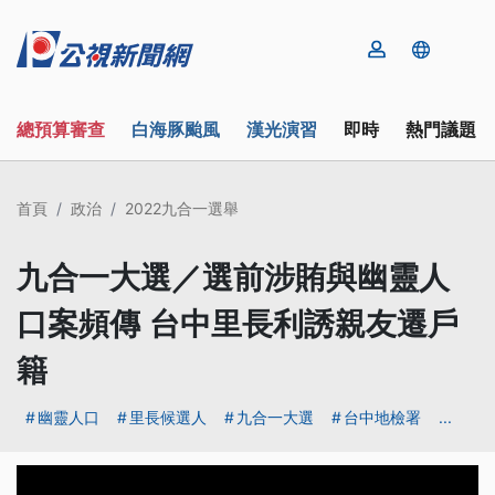
總預算審查
白海豚颱風
漢光演習
即時
熱門議題
首頁
政治
2022九合一選舉
九合一大選／選前涉賄與幽靈人
口案頻傳 台中里長利誘親友遷戶
籍
幽靈人口
里長候選人
九合一大選
台中地檢署
...