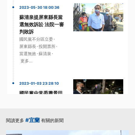
2023-05-30 18:00:36
蘇清泉提屏東縣長當
選無效訴訟 法院一審
判敗訴
·
國民黨不分區立委
·
·
屏東縣長
投開票所
·
·
當選無效
蘇清泉
更多...
2023-01-03 23:28:10
國民黨中常委蕭景田
涉林杏兒樁腳賄選案
通緝5天到案800萬
交保
#宜蘭
閱讀更多
有關的新聞
·
·
國民黨中常委
林杏兒
·
·
當選無效之訴
蕭景田