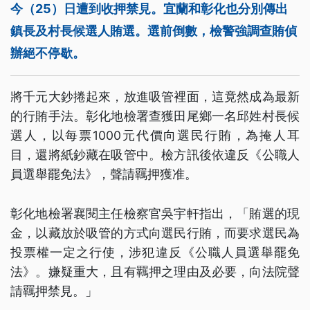
今（25）日遭到收押禁見。宜蘭和彰化也分別傳出
鎮長及村長候選人賄選。選前倒數，檢警強調查賄偵
辦絕不停歇。
將千元大鈔捲起來，放進吸管裡面，這竟然成為最新
的行賄手法。彰化地檢署查獲田尾鄉一名邱姓村長候
選人，以每票1000元代價向選民行賄，為掩人耳
目，還將紙鈔藏在吸管中。檢方訊後依違反《公職人
員選舉罷免法》，聲請羈押獲准。
彰化地檢署襄閱主任檢察官吳宇軒指出，「賄選的現
金，以藏放於吸管的方式向選民行賄，而要求選民為
投票權一定之行使，涉犯違反《公職人員選舉罷免
法》。嫌疑重大，且有羈押之理由及必要，向法院聲
請羈押禁見。」