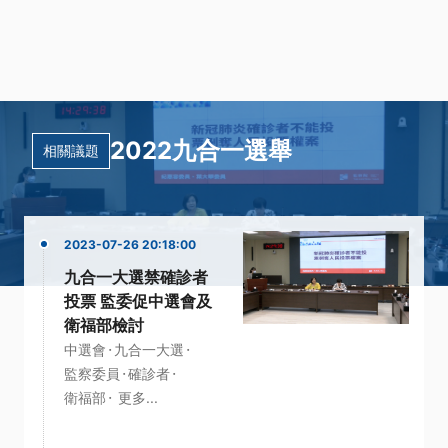
2022九合一選舉
相關議題
2023-07-26 20:18:00
九合一大選禁確診者
投票 監委促中選會及
衛福部檢討
·
·
中選會
九合一大選
·
·
監察委員
確診者
·
衛福部
更多...