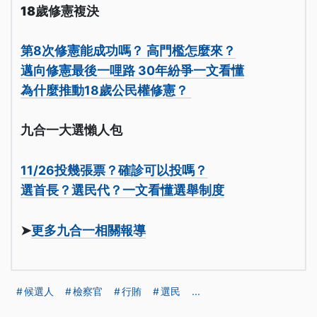
18歲修憲複決
第8次修憲能成功嗎？ 高門檻怎麼來？
邁向修憲最後一哩路 30年紛爭一文看懂
為什麼推動18歲公民權修憲？
九合一大選懶人包
11/26投幾張票？確診可以投嗎？
選首長？選民代？一文看懂選舉制度
➤
更多九合一相關報導
候選人
檢察官
行賄
選民
...