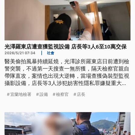
光澤羅東店遭查獲監視設備 店長等3人6至10萬交保
2026/5/21 07:34
|
社會
醫美偷拍風暴持續延燒，光澤診所羅東店日前遭到檢
警突襲，不過第一天搜查一無所獲，隔天檢察官親自
帶隊直攻，案情也出現大逆轉，當場查獲偽裝型監視
攝影設備，店長等3人涉犯妨害性隱私罪嫌疑重大，
訊後諭令以6到10萬元交保。
宜蘭地檢署
設備
檢察官
店長