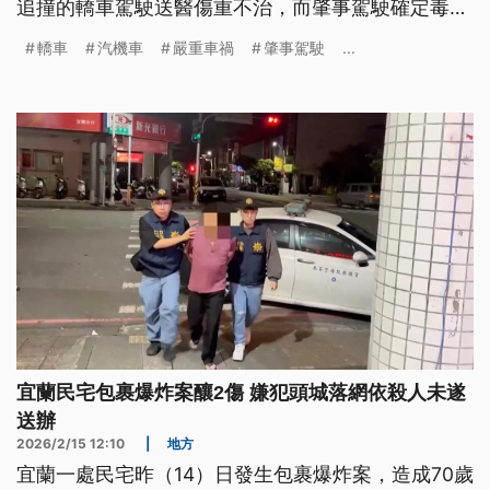
追撞的轎車駕駛送醫傷重不治，而肇事駕駛確定毒
駕。
轎車
汽機車
嚴重車禍
肇事駕駛
...
宜蘭民宅包裹爆炸案釀2傷 嫌犯頭城落網依殺人未遂
送辦
2026/2/15 12:10
|
地方
宜蘭一處民宅昨（14）日發生包裹爆炸案，造成70歲