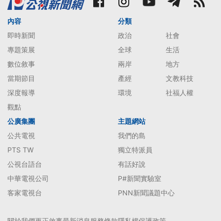
內容
分類
即時新聞
政治
社會
專題策展
全球
生活
數位敘事
兩岸
地方
當期節目
產經
文教科技
深度報導
環境
社福人權
觀點
公廣集團
主題網站
公共電視
我們的島
PTS TW
獨立特派員
公視台語台
有話好說
中華電視公司
P#新聞實驗室
客家電視台
PNN新聞議題中心
關於我們
更正啟事
最新消息
服務條款
隱私權保護政策