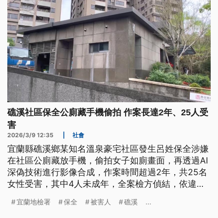
礁溪社區保全公廁藏手機偷拍 作案長達2年、25人受
害
2026/3/9 12:35
|
社會
宜蘭縣礁溪鄉某知名溫泉豪宅社區發生呂姓保全涉嫌
在社區公廁藏放手機，偷拍女子如廁畫面，再透過AI
深偽技術進行影像合成，作案時間超過2年，共25名
女性受害，其中4人未成年，全案檢方偵結，依違反
《兒少性剝削防制條例》等罪嫌起訴。
宜蘭地檢署
保全
被害人
礁溪
...