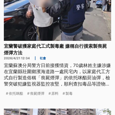
宜蘭警破獲家庭代工式製毒廠 嫌稱自行摸索製喪屍
煙彈方法
2026/4/21 12:34
|
社會
宜蘭蘇澳分局警方日前接獲情資，70歲林姓主嫌涉嫌
在宜蘭縣壯圍鄉濱海道路一處民宅內，以家庭代工方
式自行製造俗稱「喪屍煙彈」的依托咪酯菸油彈，檢
警突破犯嫌監視器監控攻堅，順利查扣毒品等證物，
全案依製造第2級毒品等罪送辦。
依托咪酯
喪屍煙彈
原料
製毒