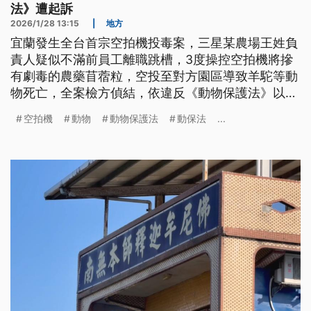
法》遭起訴
2026/1/28 13:15
|
地方
宜蘭發生全台首宗空拍機投毒案，三星某農場王姓負
責人疑似不滿前員工離職跳槽，3度操控空拍機將摻
有劇毒的農藥苜蓿粒，空投至對方園區導致羊駝等動
物死亡，全案檢方偵結，依違反《動物保護法》以及
《刑法》毀損罪嫌起訴，加上因為王姓男子無悔意，
空拍機
動物
動物保護法
動保法
...
因此向法院請求從重量刑。