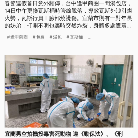
春節連假首日意外頻傳，台中逢甲商圈一間湯包店，
14日中午更換瓦斯桶時管線脫落，導致瓦斯外洩引燃
火勢，瓦斯行員工臉部燒燙傷。宜蘭市則有一對年長
的姊弟，打開不明包裹時突然炸裂，身體多處遭震碎
玻璃割傷，檢警已成立專案小組調查包裹來源。
逢甲商圈
包裹
湯包
瓦斯桶
...
宜蘭男空拍機投毒害死動物 違《動保法》、《刑