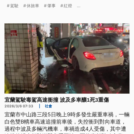
波及到路邊6台汽、機車，釀成1死3傷，兩起車禍後
駕駛
休旅車
肇事
紅燈
...
續都將移送偵辦。
宜蘭駕駛毒駕高速衝撞 波及多車釀1死3重傷
2026/3/6 07:33
|
社會
宜蘭市中山路三段5日晚上9時多發生嚴重車禍，一輛
白色雙B轎車高速追撞前車後，失控衝到對向車道，
過程中波及多輛汽機車，車禍造成4人受傷，其中遭