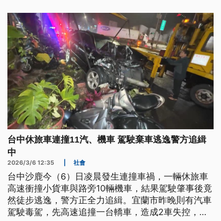
台中休旅車連撞11汽、機車 駕駛棄車逃逸警方追緝
中
2026/3/6 12:35
|
社會
台中沙鹿今（6）日凌晨發生連撞車禍，一輛休旅車
高速衝撞小貨車與路旁10輛機車，結果駕駛肇事後竟
然徒步逃逸，警方正全力追緝。宜蘭市昨晚則有汽車
駕駛毒駕，先高速追撞一台轎車，造成2車失控，再