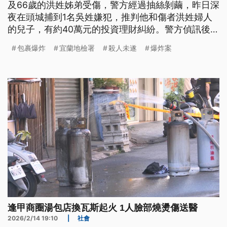
及66歲的洪姓姊弟受傷，警方經過抽絲剝繭，昨日深
夜在頭城捕到1名吳姓嫌犯，推判他和傷者洪姓婦人
的兒子，有約40萬元的投資理財糾紛。警方偵訊後，
全案依殺人未遂等罪嫌移送法辦。
包裹爆炸
宜蘭地檢署
殺人未遂
爆炸案
逢甲商圈湯包店換瓦斯起火 1人臉部燒燙傷送醫
2026/2/14 19:10
|
社會