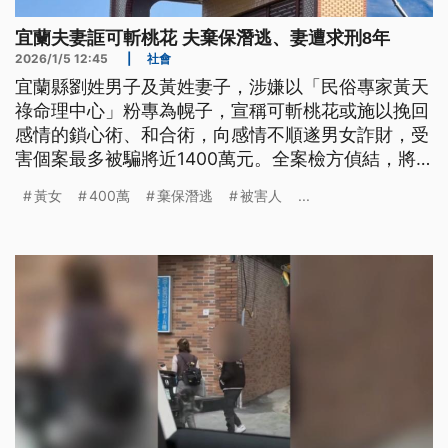
宜蘭夫妻誆可斬桃花 夫棄保潛逃、妻遭求刑8年
2026/1/5 12:45
|
社會
宜蘭縣劉姓男子及黃姓妻子，涉嫌以「民俗專家黃天
祿命理中心」粉專為幌子，宣稱可斬桃花或施以挽回
感情的鎖心術、和合術，向感情不順遂男女詐財，受
害個案最多被騙將近1400萬元。全案檢方偵結，將
黃女依加重詐欺等罪起訴，但涉案劉男法院裁定3萬
黃女
400萬
棄保潛逃
被害人
...
元交保後潛逃，目前檢警通緝中。