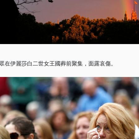
民眾在伊麗莎白二世女王國葬前聚集，面露哀傷。