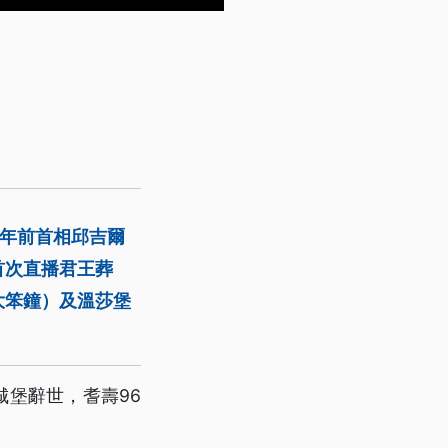
5年前首相邱吉爾
首次直播君王葬
大笨鐘）及溫莎堡
爾城堡辭世，耆壽96