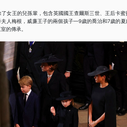
除了女王的兒孫輩，包含英國國王查爾斯三世、王后卡蜜
爵夫人梅根，威廉王子的兩個孩子—9歲的喬治和7歲的夏
王室的傳承。