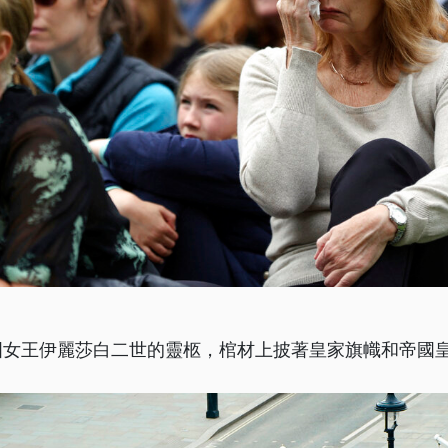
國女王伊麗莎白二世的靈柩，棺材上披著皇家旗幟和帝國