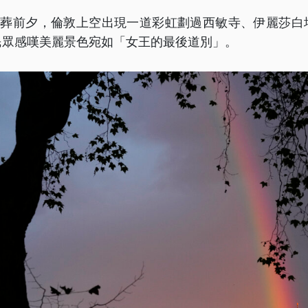
，國葬前夕，倫敦上空出現一道彩虹劃過西敏寺、伊麗莎白
民眾感嘆美麗景色宛如「女王的最後道別」。