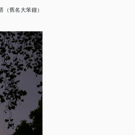
塔（舊名大笨鐘）