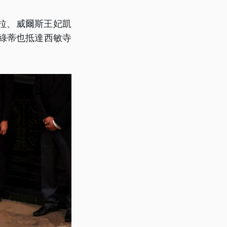
拉、威爾斯王妃凱
綠蒂也抵達西敏寺