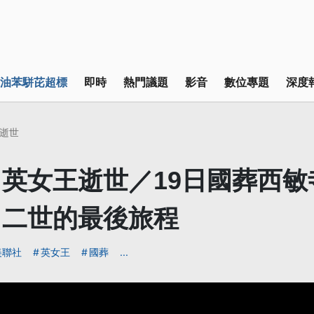
油苯駢芘超標
即時
熱門議題
影音
數位專題
深度
逝世
英女王逝世／19日國葬西敏
白二世的最後旅程
美聯社
英女王
國葬
...