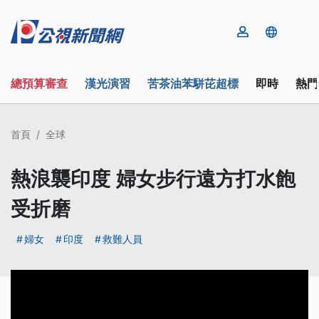
總預算審查
漢光演習
苦茶油苯駢芘超標
即時
熱門
首頁
全球
熱浪襲印度 婦女步行遠方打水飽
受折磨
婦女
印度
救難人員