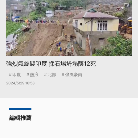
強烈氣旋襲印度 採石場坍塌釀12死
印度
熱浪
北部
強風豪雨
2024/5/29 18:58
編輯推薦