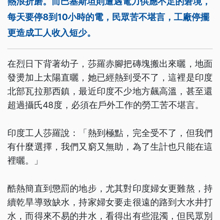
熱浪折磨。而巴基斯坦則遭遇電力供應不足的窘境，
每天要停8到10小時的電，民眾苦不堪言，工廠停擺
更造成工人收入短少。
在烈日下背著幼子，莎羅赤腳把磚塊搬出來曬，地面
發燙加上太陽直曬，她已經熱到受不了，這裡是印度
北部瓦拉那西鎮，最近印度不少地方飆高溫，甚至還
超過攝氏48度，必須在戶外工作的勞工苦不堪言。
印度工人莎羅說：「熱到極點，完全受不了，但我們
有什麼選擇，我們又窮又無助，為了生計也只能在這
裡曬。」
酷熱簡直到懲罰的地步，尤其對印度婦女更難熬，持
續乾旱導致缺水，持家婦女要走很遠的路到大水井打
水，而得來不易的井水，看得出有些混濁，但民眾別