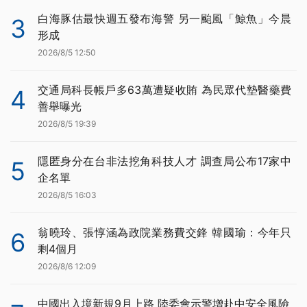
白海豚估最快週五發布海警 另一颱風「鯨魚」今晨
3
形成
2026/8/5 12:50
交通局科長帳戶多63萬遭疑收賄 為民眾代墊醫藥費
4
善舉曝光
2026/8/5 19:39
隱匿身分在台非法挖角科技人才 調查局公布17家中
5
企名單
2026/8/5 16:03
翁曉玲、張惇涵為政院業務費交鋒 韓國瑜：今年只
6
剩4個月
2026/8/6 12:09
中國出入境新規9月上路 陸委會示警增赴中安全風險