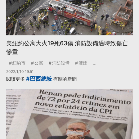
美紐約公寓大火19死63傷 消防設備過時致傷亡
慘重
紐約市
公寓
消防設備
濃煙
...
2022/1/10 19:51
#巴西總統
閱讀更多
有關的新聞