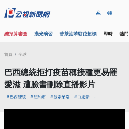
總預算審查
漢光演習
苦茶油苯駢芘超標
即時
熱門
首頁
全球
巴西總統拒打疫苗稱接種更易罹
愛滋 遭臉書刪除直播影片
巴西總統
紐約市
波索納洛
白思豪
...