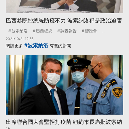
巴西參院控總統防疫不力 波索納洛稱是政治迫害
波索納洛
巴西總統
調查報告
聽證會
...
2021/10/21 12:56
#波索納洛
閱讀更多
有關的新聞
出席聯合國大會堅拒打疫苗 紐約市長痛批波索納