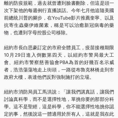
離的防疫規範，過去就曾遭到臉書刪除，但這是頭一
次下架他的每週例行直播談話。今年七月他追隨美國
前總統川普的腳步，在YouTube影片推薦奎寧、以及
抗寄生蟲藥伊維菌素，稱是可以治癒新冠病毒的藥
物，也遭到字母控股公司移除。
紐約市長白思豪訂定的市府全體員工，疫苗接種期限
10月29日進入倒數第四天，以紐約市警局最大工
會、紐約市警察慈善協會PBA為首的好幾百名示威
者，浩浩蕩蕩地走上街頭，一路從布魯克林橋走到市
政府大樓，表達他們反對強制施打的立場。
紐約市消防局員工馬洪說：「讓我們講真話，讓我們
討論真科學，而不是選擇性地，單挑你要的那部分科
學。這不是聖經，這是科學，你不能選擇性地挑你認
定的事，然後說這一體適用於所有人，這就是我在此