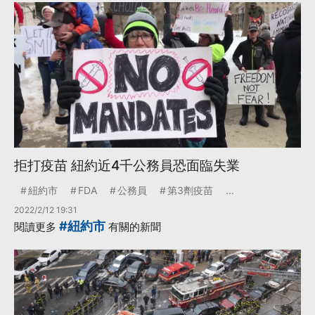
拒打疫苗 紐約近4千公務員恐面臨失業
紐約市
FDA
公務員
第3劑疫苗
...
2022/2/12 19:31
#紐約市
閱讀更多
有關的新聞