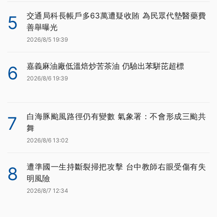
交通局科長帳戶多63萬遭疑收賄 為民眾代墊醫藥費
5
善舉曝光
2026/8/5 19:39
嘉義麻油廠低溫焙炒苦茶油 仍驗出苯駢芘超標
6
2026/8/6 19:39
白海豚颱風路徑仍有變數 氣象署：不會形成三颱共
7
舞
2026/8/6 13:02
遭準國一生持斷裂掃把攻擊 台中教師右眼受傷有失
8
明風險
2026/8/7 12:34