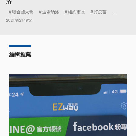
洛
聯合國大會
波索納洛
紐約市長
打疫苗
...
2021/9/21 19:51
編輯推薦