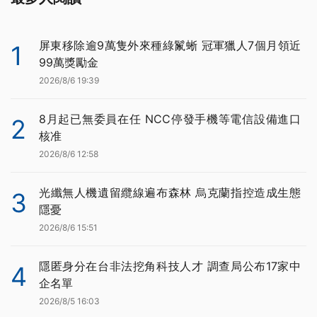
屏東移除逾9萬隻外來種綠鬣蜥 冠軍獵人7個月領近
1
99萬獎勵金
2026/8/6 19:39
8月起已無委員在任 NCC停發手機等電信設備進口
2
核准
2026/8/6 12:58
光纖無人機遺留纜線遍布森林 烏克蘭指控造成生態
3
隱憂
2026/8/6 15:51
隱匿身分在台非法挖角科技人才 調查局公布17家中
4
企名單
2026/8/5 16:03