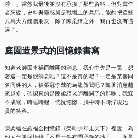
啦！」當然我最後並沒有承接了那些資料，但對寫作
者來說，史料與靈感就是戰場上的兵馬，能夠把這些
兵馬大方餽贈朋友，除了陳柔縉之外，我再也沒有遇
過了。
庭園造景式的回憶錄書寫
知道老師因車禍而離開的消息，我心中先是一驚，想
著這一定是假消息吧？這不是真的吧？一定是某個同
名同姓的人，被張冠李戴的烏龍新聞吧？隨著消息越
來越多，確認真的是陳柔縉老師離開了的那晚，我寐
不成眠，時睡時醒，恍恍惚惚，腦中時不時浮現她一
貫的笑容。
陳柔縉在羅福全回憶錄《榮町少年走天下》裡說，為
他人代筆回憶錄「不是一件有聞必錄的抄工」，而是