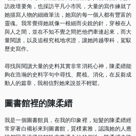
訪政壇要角，也採訪平凡小市民，大量的寫作練就了
她描寫人物的細緻筆法，她寫的每一個人都有豐富的
靈魂。我常覺得她就像一根細而尖銳的針，穿梭在人
與人之間，並在不知不覺之間把他們牽連起來，而大
量閱讀，以及追根究柢地求證，讓她跨越學科，駕馭
歷史寫作。
尋找與閱讀大量的史料其實非常消耗心神，陳柔縉能
夠在浩瀚的史料字句中尋找、爬梳、消化，在反芻成
動人的篇章，我相信對她來說並不輕鬆。
圖書館裡的陳柔縉
我是一個圖書館員，在我的印象裡，短髮的陳柔縉經
常穿著白襯衫來到圖書館，質樸素雅，認識她的人應