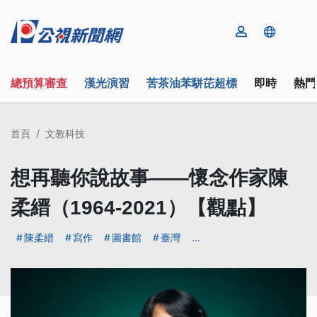
總預算審查
漢光演習
苦茶油苯駢芘超標
即時
熱門
首頁
文教科技
想再聽你說故事——懷念作家陳
柔縉（1964-2021）【觀點】
陳柔縉
寫作
圖書館
臺灣
...