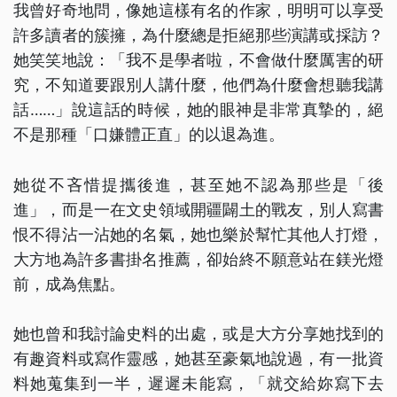
我曾好奇地問，像她這樣有名的作家，明明可以享受
許多讀者的簇擁，為什麼總是拒絕那些演講或採訪？
她笑笑地說：「我不是學者啦，不會做什麼厲害的研
究，不知道要跟別人講什麼，他們為什麼會想聽我講
話……」說這話的時候，她的眼神是非常真摯的，絕
不是那種「口嫌體正直」的以退為進。
她從不吝惜提攜後進，甚至她不認為那些是「後
進」，而是一在文史領域開疆闢土的戰友，別人寫書
恨不得沾一沾她的名氣，她也樂於幫忙其他人打燈，
大方地為許多書掛名推薦，卻始終不願意站在鎂光燈
前，成為焦點。
她也曾和我討論史料的出處，或是大方分享她找到的
有趣資料或寫作靈感，她甚至豪氣地說過，有一批資
料她蒐集到一半，遲遲未能寫，「就交給妳寫下去