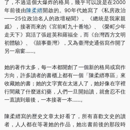
了，不過這個大爆炸的格局，幾乎可以說是在2000
年前後由
陳柔縉
開啟的。90年代她寫了《私房政治
——25位政治名人的政壇秘聞》、《總統是我家親
戚》，接著而來的《宮前町九十番地》、《榮町少年
走天下》寫活了張超英和羅福全，而《台灣西方文明
初體驗》、《囍事臺灣》，又為臺灣史通俗寫作開了
另一扇窗……。
她的著作太多，每一本都開創了一個新的格局或寫作
方向，許多讀者的書櫃上都有一個「陳柔縉專區」來
收藏她的書；她的文字實在太迷人了，她好像在字裡
行間藏了什麼迷幻藥，人們一旦開始讀，就會忍不住
一直讀到最後，一本接著一本……。
陳柔縉寫的歷史文章太好看了，所有喜歡文史的讀
者，人人都在等著她的作品，她出書前後的那段時