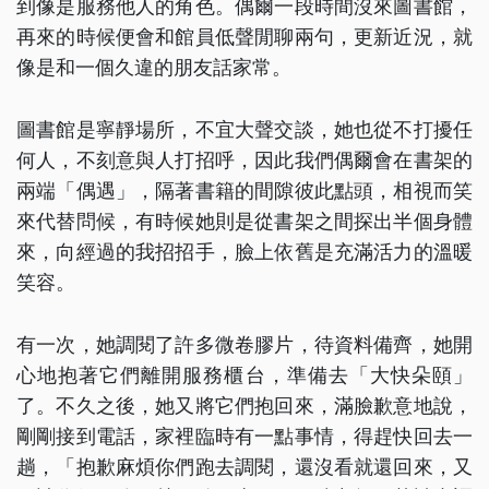
到像是服務他人的角色。偶爾一段時間沒來圖書館，
再來的時候便會和館員低聲閒聊兩句，更新近況，就
像是和一個久違的朋友話家常。
圖書館是寧靜場所，不宜大聲交談，她也從不打擾任
何人，不刻意與人打招呼，因此我們偶爾會在書架的
兩端「偶遇」，隔著書籍的間隙彼此點頭，相視而笑
來代替問候，有時候她則是從書架之間探出半個身體
來，向經過的我招招手，臉上依舊是充滿活力的溫暖
笑容。
有一次，她調閱了許多微卷膠片，待資料備齊，她開
心地抱著它們離開服務櫃台，準備去「大快朵頤」
了。不久之後，她又將它們抱回來，滿臉歉意地說，
剛剛接到電話，家裡臨時有一點事情，得趕快回去一
趟，「抱歉麻煩你們跑去調閱，還沒看就還回來，又