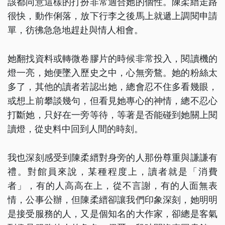
該都同意這樣的打扮非常適合她的個性。陳柔縉走路
很快，動作俐落，放下行李之後馬上就遞上調閱申請
單，彷彿急急地趕赴與情人相會。
她翻找資料或轉微卷膠片的時候非常投入，閱讀機的
燈一亮，她便墜入歷史之中，心無旁鶩。她的粉絲太
多了，其他的讀者若認出她，總會忍不住多看幾眼，
或想上前攀談幾句，但看見她專心的神情，總不忍心
打斷她，只好在一旁等待，等著是否能碰到她關上閱
讀燈，從史料中回到人間的時刻。
我也深刻感受到陳柔縉對身旁的人那份尊重與謙謙有
禮。對館員來說，某種程度上，讀者就是「消費
者」，有的人高高在上，從不言謝，有的人面無表
情，公事公辦，但陳柔縉卻讓我們印象深刻，她明明
是接受服務的人，又是個知名的大作家，卻總是客氣