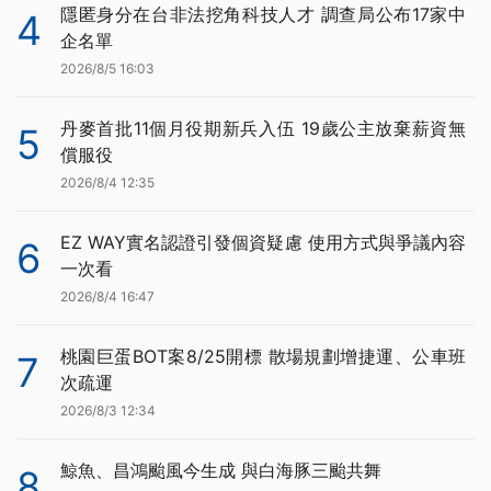
隱匿身分在台非法挖角科技人才 調查局公布17家中
4
企名單
2026/8/5 16:03
丹麥首批11個月役期新兵入伍 19歲公主放棄薪資無
5
償服役
2026/8/4 12:35
EZ WAY實名認證引發個資疑慮 使用方式與爭議內容
6
一次看
2026/8/4 16:47
桃園巨蛋BOT案8/25開標 散場規劃增捷運、公車班
7
次疏運
2026/8/3 12:34
鯨魚、昌鴻颱風今生成 與白海豚三颱共舞
8