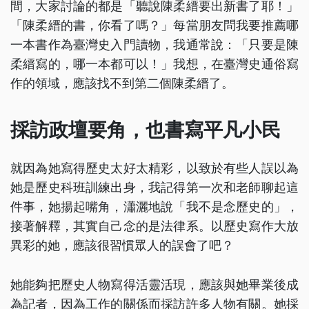
間，大家討論的都是「聽說陳柔縉要出新書了耶！」
「陳柔縉的書，你看了嗎？」每當朋友問我要推薦哪
一本書作為臺灣史入門讀物，我通常說：「只要是陳
柔縉寫的，哪一本都可以！」我想，在臺灣史通俗寫
作的領域，應該找不到第二個陳柔縉了。
採訪政壇要角，也書寫平凡小民
就因為她寫得歷史太好太精彩，以致於有些人誤以為
她是歷史科班訓練出身，我記得第一次和老師聊起這
件事，她揚起嘴角，瀟灑地說「我不是念歷史的」，
接著解釋，其實自己念的是法律系。以歷史寫作大放
異彩的她，應該很習慣眾人的誤會了吧？
她能夠把歷史人物寫得活靈活現，應該與她畢業後成
為記者，因為工作的關係而採訪許多人物有關。她採