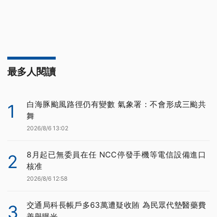
最多人閱讀
白海豚颱風路徑仍有變數 氣象署：不會形成三颱共
1
舞
2026/8/6 13:02
8月起已無委員在任 NCC停發手機等電信設備進口
2
核准
2026/8/6 12:58
交通局科長帳戶多63萬遭疑收賄 為民眾代墊醫藥費
3
善舉曝光