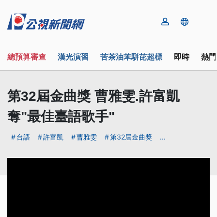
總預算審查
漢光演習
苦茶油苯駢芘超標
即時
熱門
第32屆金曲獎 曹雅雯.許富凱
奪"最佳臺語歌手"
台語
許富凱
曹雅雯
第32屆金曲獎
...