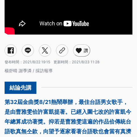
讚
發布時間：
2021/8/22 19:15
更新時間：
2021/8/23 11:28
楊舒晴 謝季潾 / 採訪報導
第32屆金曲獎8/21熱鬧舉辦，最佳台語男女歌手，
是由曹雅雯佮許富凱提著。已經入圍七改的許富凱今
年總算成功著獎。抑若是曹雅雯這遍的作品佮傳統台
語歌真無仝款，向望予逐家看著台語歌也會當有真濟