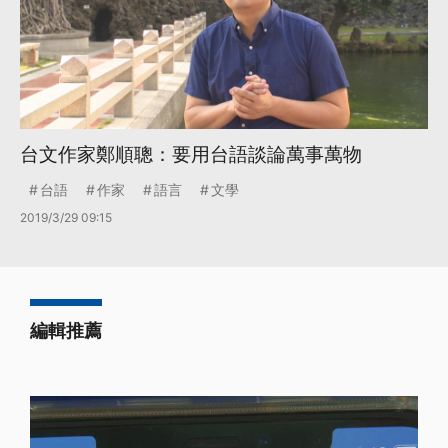
台文作家鄭順聰：要用台語談論萬事萬物
台語
作家
語言
文學
2019/3/29 09:15
編輯推薦