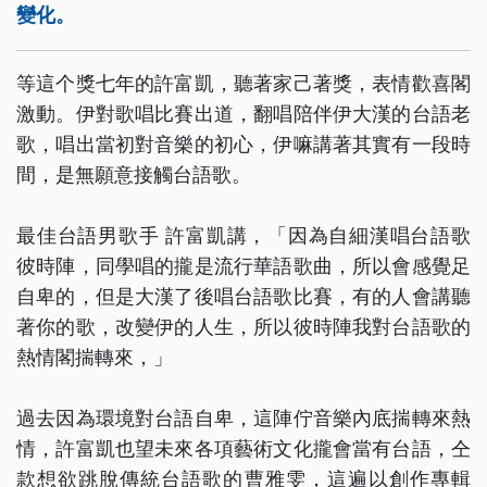
變化。
等這个獎七年的許富凱，聽著家己著獎，表情歡喜閣
激動。伊對歌唱比賽出道，翻唱陪伴伊大漢的台語老
歌，唱出當初對音樂的初心，伊嘛講著其實有一段時
間，是無願意接觸台語歌。
最佳台語男歌手 許富凱講，「因為自細漢唱台語歌
彼時陣，同學唱的攏是流行華語歌曲，所以會感覺足
自卑的，但是大漢了後唱台語歌比賽，有的人會講聽
著你的歌，改變伊的人生，所以彼時陣我對台語歌的
熱情閣揣轉來，」
過去因為環境對台語自卑，這陣佇音樂內底揣轉來熱
情，許富凱也望未來各項藝術文化攏會當有台語，仝
款想欲跳脫傳統台語歌的曹雅雯，這遍以創作專輯