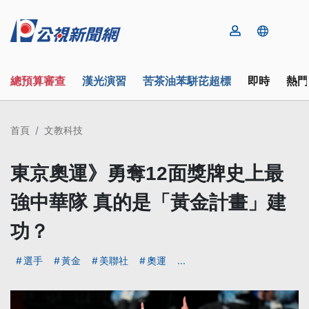
總預算審查
漢光演習
苦茶油苯駢芘超標
即時
熱門
首頁
文教科技
東京奧運》勇奪12面獎牌史上最
強中華隊 真的是「黃金計畫」建
功？
選手
黃金
美聯社
奧運
...