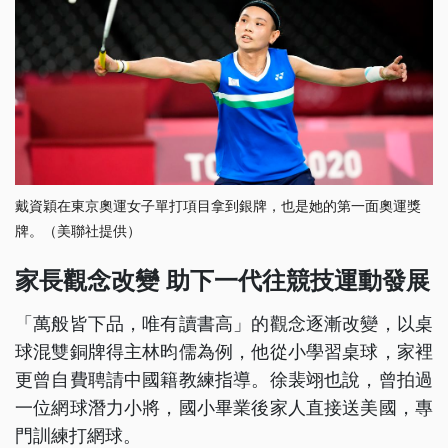
戴資穎在東京奧運女子單打項目拿到銀牌，也是她的第一面奧運獎
牌。（美聯社提供）
家長觀念改變 助下一代往競技運動發展
「萬般皆下品，唯有讀書高」的觀念逐漸改變，以桌
球混雙銅牌得主林昀儒為例，他從小學習桌球，家裡
更曾自費聘請中國籍教練指導。徐裴翊也說，曾拍過
一位網球潛力小將，國小畢業後家人直接送美國，專
門訓練打網球。