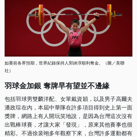
如賽前各界預期，世界紀錄保持人郭婞淳順利奪金。（圖／美聯
社）
羽球金加銀 奪牌早有望並不邊緣
包括羽球男雙麟洋配、女單戴資穎，以及男子高爾夫
潘政琮在內，本屆中華隊在許多項目得到史上第一面
獎牌，網路上有人開玩笑地說，是因為台灣這次沒有
出戰棒球賽，才讓大家「發現」，原來其他賽事也很
精彩。不過徐裴翊多年觀察下來，台灣許多運動都有