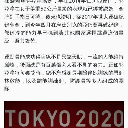
徐裴翊舉郭婞淳為例，早在2014年仁川亞運前，郭
婞淳在女子舉重59公斤量級的表現就已經被認為：金
牌到手指日可待，後來也證明，從2017年世大運破紀
錄奪金，到今年四月在烏茲別克的亞錦賽再破紀錄，
郭婞淳的能力早已強到讓其他國家選擇跳過這個量
級，避其鋒芒。
運動員能成功得牌絕不是只靠天賦，一流的人能維持
巔峰，後面總是有百萬倍旁人看不見的努力。正如郭
婞淳每每獲獎時，總不忘感謝長期陪伴她訓練的恩師
林敬能，以及體能訓練師、防護員等多人組成的團
隊。