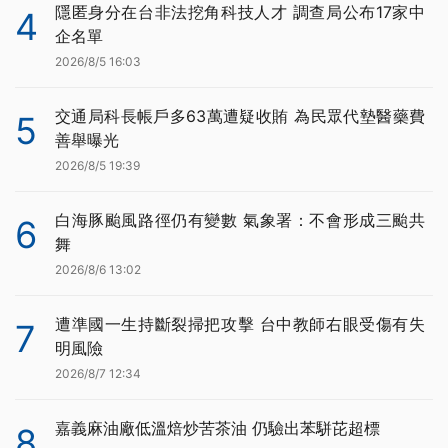
隱匿身分在台非法挖角科技人才 調查局公布17家中
4
企名單
2026/8/5 16:03
交通局科長帳戶多63萬遭疑收賄 為民眾代墊醫藥費
5
善舉曝光
2026/8/5 19:39
白海豚颱風路徑仍有變數 氣象署：不會形成三颱共
6
舞
2026/8/6 13:02
遭準國一生持斷裂掃把攻擊 台中教師右眼受傷有失
7
明風險
2026/8/7 12:34
嘉義麻油廠低溫焙炒苦茶油 仍驗出苯駢芘超標
8