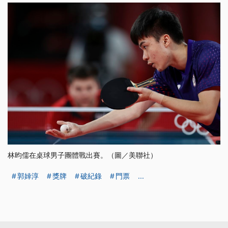
林昀儒在桌球男子團體戰出賽。（圖／美聯社）
郭婞淳
獎牌
破紀錄
門票
...