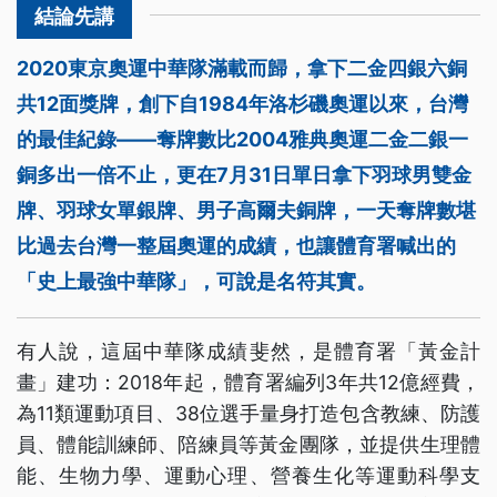
2020東京奧運中華隊滿載而歸，拿下二金四銀六銅
共12面獎牌，創下自1984年洛杉磯奧運以來，台灣
的最佳紀錄——奪牌數比2004雅典奧運二金二銀一
銅多出一倍不止，更在7月31日單日拿下羽球男雙金
牌、羽球女單銀牌、男子高爾夫銅牌，一天奪牌數堪
比過去台灣一整屆奧運的成績，也讓體育署喊出的
「史上最強中華隊」，可說是名符其實。
有人說，這屆中華隊成績斐然，是體育署「黃金計
畫」建功：2018年起，體育署編列3年共12億經費，
為11類運動項目、38位選手量身打造包含教練、防護
員、體能訓練師、陪練員等黃金團隊，並提供生理體
能、生物力學、運動心理、營養生化等運動科學支