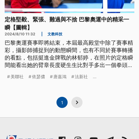
定格堅毅、緊張、難過與不捨 巴黎奧運中的精采一
瞬【圖輯】
2024/8/10 11:32
|
文教科技
巴黎奧運賽事即將結束，本屆最高殿堂中除了賽事精
彩，攝影師捕捉到的動態瞬間，也有不同於賽事轉播
的看點，包括挺進金牌戰的林郁婷，在照片的定格瞬
間能看出她的臂章長度硬生生比對手多出一個拳頭；
戴資穎與依瑟儂賽後相擁，轉播中沒拍到的愧疚與不
美聯社
依瑟儂
唐嘉鴻
法新社
...
捨；還有唐嘉鴻不慎掉槓瞬間心情如何溢於言表等。
公視新聞網蒐羅這些感人的一瞬。
1