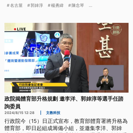
入備戰2年（2026）後的名古屋亞運。
名古屋
郭婞淳
楊勇緯
陳念琴
...
政院揭體育部升格規劃 邀李洋、郭婞淳等選手任諮
詢委員
2024/8/15 12:28
|
文教科技
行政院今（15）日正式宣布，教育部體育署將升格為
體育部，即日起組成籌備小組，並邀集李洋、郭婞