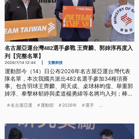
名古屋亞運台灣482選手參戰 王齊麟、郭婞淳再度入
列【完整名單】
2026/7/14 12:44
|
文教科技
運動部今（14）日公布2026年名古屋亞運台灣代表
隊名單，本次我國共派出482名選手參加34種項賽
事。包含羽球王齊麟、周天成、桌球林昀儒、舉重郭
婞淳、拳擊林郁婷與柔道楊勇緯等名將均入列；棒球
則納入鄭宗哲、徐若熙、古林睿煬等多名旅外選手，
名古屋亞運
運動部
2026年
選手
...
不過能否順利出賽仍待棒協與球團進行溝通。