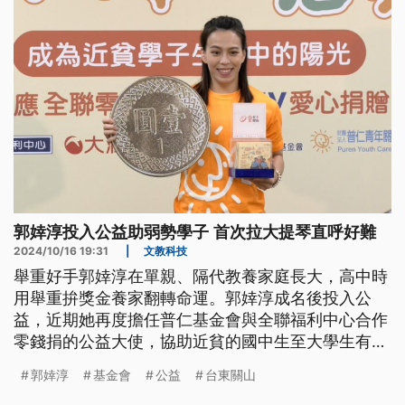
郭婞淳投入公益助弱勢學子 首次拉大提琴直呼好難
2024/10/16 19:31
|
文教科技
舉重好手郭婞淳在單親、隔代教養家庭長大，高中時
用舉重拚獎金養家翻轉命運。郭婞淳成名後投入公
益，近期她再度擔任普仁基金會與全聯福利中心合作
零錢捐的公益大使，協助近貧的國中生至大學生有更
多學習與體驗的機會，藉此翻轉貧窮。
郭婞淳
基金會
公益
台東關山