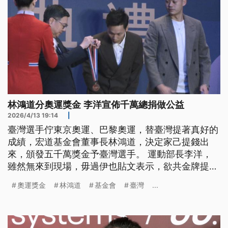
林鴻道分奧運獎金 李洋宣佈千萬總捐做公益
2026/4/13 19:14
|
臺灣選手佇東京奧運、巴黎奧運，替臺灣提著真好的
成績，宏道基金會董事長林鴻道，決定家己提錢出
來，頒發五千萬獎金予臺灣選手。 運動部長李洋，
雖然無來到現場，毋過伊也貼文表示，欲共金牌提著
的1000萬獎金，全部攏捐予公益團體。（新聞標
奧運獎金
林鴻道
基金會
臺灣
...
題、導言為台語文）