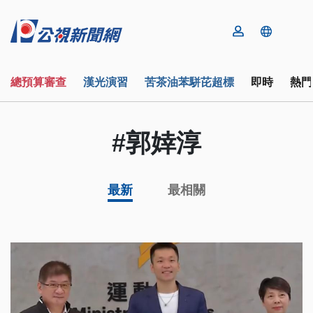
總預算審查
漢光演習
苦茶油苯駢芘超標
即時
熱門
#郭婞淳
最新
最相關