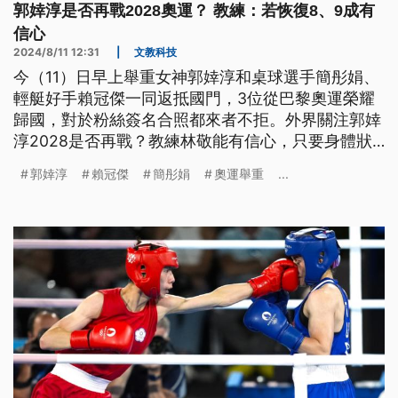
郭婞淳是否再戰2028奧運？ 教練：若恢復8、9成有
信心
2024/8/11 12:31
|
文教科技
今（11）日早上舉重女神郭婞淳和桌球選手簡彤娟、
輕艇好手賴冠傑一同返抵國門，3位從巴黎奧運榮耀
歸國，對於粉絲簽名合照都來者不拒。外界關注郭婞
淳2028是否再戰？教練林敬能有信心，只要身體狀
況恢復8、9成，2028奪牌不是問題。
郭婞淳
賴冠傑
簡彤娟
奧運舉重
...