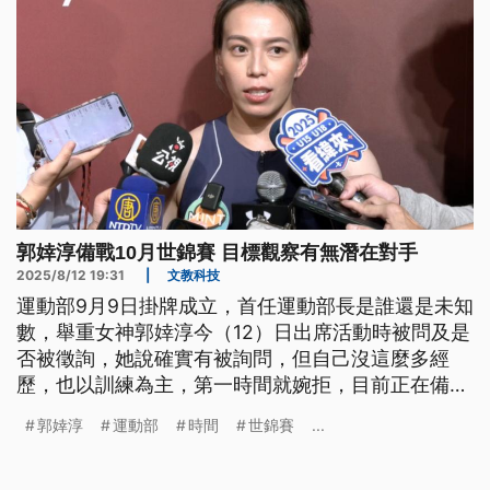
郭婞淳備戰10月世錦賽 目標觀察有無潛在對手
2025/8/12 19:31
|
文教科技
運動部9月9日掛牌成立，首任運動部長是誰還是未知
數，舉重女神郭婞淳今（12）日出席活動時被問及是
否被徵詢，她說確實有被詢問，但自己沒這麼多經
歷，也以訓練為主，第一時間就婉拒，目前正在備戰
10月的世錦賽，最大目標是看看有沒有潛在對手。
郭婞淳
運動部
時間
世錦賽
...