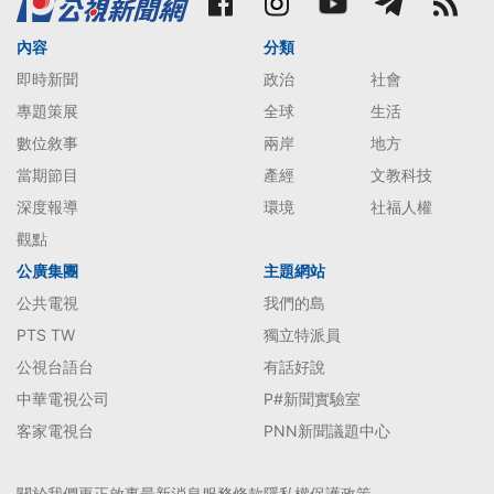
內容
分類
即時新聞
政治
社會
專題策展
全球
生活
數位敘事
兩岸
地方
當期節目
產經
文教科技
深度報導
環境
社福人權
觀點
公廣集團
主題網站
公共電視
我們的島
PTS TW
獨立特派員
公視台語台
有話好說
中華電視公司
P#新聞實驗室
客家電視台
PNN新聞議題中心
關於我們
更正啟事
最新消息
服務條款
隱私權保護政策