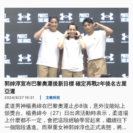
郭婞淳宣布巴黎奧運後新目標 確定再戰2年後名古屋
亞運
2024/8/27 19:31
|
文教科技
柔道男神楊勇緯在巴黎奧運止步8強，意外沒能站上
頒獎台。楊勇緯今（27）日出席活動時表示，柔道場
上什麼都不一定，會把這段經驗學習起來，繼續往下
一個階段邁進。而舉重女神郭婞淳也正式表態，將投