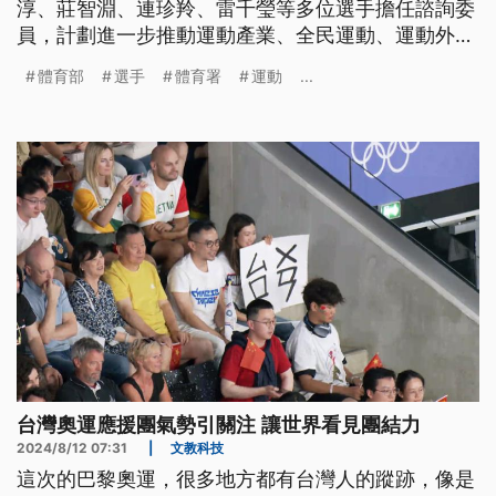
淳、莊智淵、連珍羚、雷千瑩等多位選手擔任諮詢委
員，計劃進一步推動運動產業、全民運動、運動外交
及強化選手培訓與權益，並成立國家運動產業發展中
體育部
選手
體育署
運動
...
心。
台灣奧運應援團氣勢引關注 讓世界看見團結力
2024/8/12 07:31
|
文教科技
這次的巴黎奧運，很多地方都有台灣人的蹤跡，像是