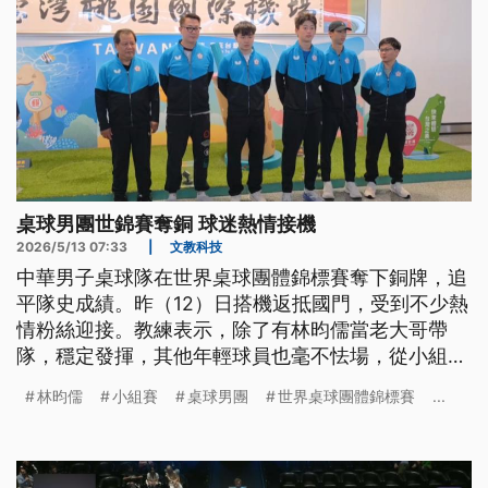
桌球男團世錦賽奪銅 球迷熱情接機
2026/5/13 07:33
|
文教科技
中華男子桌球隊在世界桌球團體錦標賽奪下銅牌，追
平隊史成績。昨（12）日搭機返抵國門，受到不少熱
情粉絲迎接。教練表示，除了有林昀儒當老大哥帶
隊，穩定發揮，其他年輕球員也毫不怯場，從小組賽
一路磨合調整，打出了超乎預期的表現。
林昀儒
小組賽
桌球男團
世界桌球團體錦標賽
...