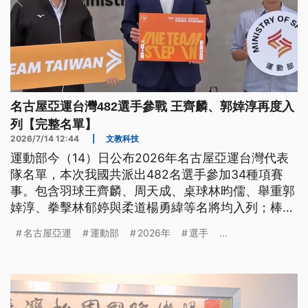
名古屋亞運台灣482選手參戰 王齊麟、郭婞淳再度入
列【完整名單】
2026/7/14 12:44
|
文教科技
運動部今（14）日公布2026年名古屋亞運台灣代表
隊名單，本次我國共派出482名選手參加34種項賽
事。包含羽球王齊麟、周天成、桌球林昀儒、舉重郭
婞淳、拳擊林郁婷與柔道楊勇緯等名將均入列；棒球
則納入鄭宗哲、徐若熙、古林睿煬等多名旅外選手，
名古屋亞運
運動部
2026年
選手
...
不過能否順利出賽仍待棒協與球團進行溝通。