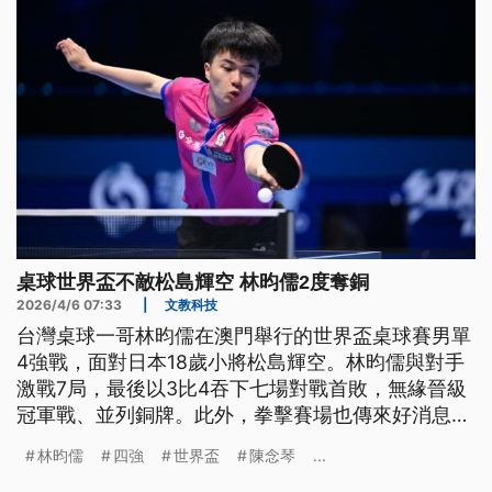
桌球世界盃不敵松島輝空 林昀儒2度奪銅
2026/4/6 07:33
|
文教科技
台灣桌球一哥林昀儒在澳門舉行的世界盃桌球賽男單
4強戰，面對日本18歲小將松島輝空。林昀儒與對手
激戰7局，最後以3比4吞下七場對戰首敗，無緣晉級
冠軍戰、並列銅牌。此外，拳擊賽場也傳來好消息，
「抗癌拳后」陳念琴在亞錦賽首戰擊敗泰國好手，順
林昀儒
四強
世界盃
陳念琴
...
利挺進4強，至少保底一面銅牌。