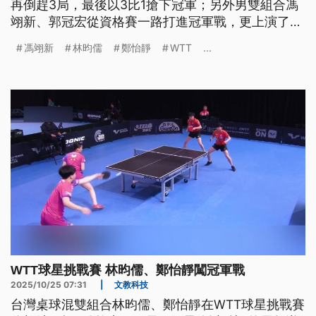
再倒趕3局，最後以3比1搶下冠軍；另外男雙組合馮
翊新、郭冠宏從資格賽一路打進冠軍戰，更上演了驚
天大逆轉，拿下兩人合作後的首座冠軍。
馮翊新
林昀儒
鄭怡靜
WTT
...
WTT球星挑戰賽 林昀儒、鄭怡靜闖冠軍戰
2025/10/25 07:31
|
文教科技
台灣桌球混雙組合林昀儒、鄭怡靜在WTT球星挑戰賽