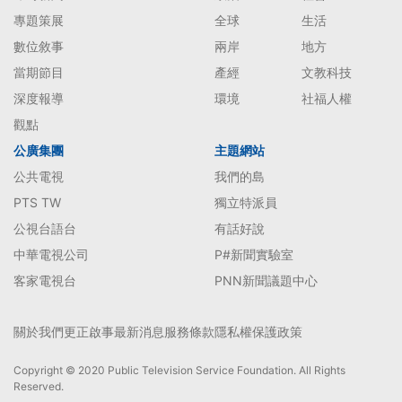
專題策展
全球
生活
數位敘事
兩岸
地方
當期節目
產經
文教科技
深度報導
環境
社福人權
觀點
公廣集團
主題網站
公共電視
我們的島
PTS TW
獨立特派員
公視台語台
有話好說
中華電視公司
P#新聞實驗室
客家電視台
PNN新聞議題中心
關於我們
更正啟事
最新消息
服務條款
隱私權保護政策
Copyright © 2020 Public Television Service Foundation. All Rights
Reserved.