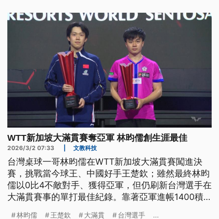
WTT新加坡大滿貫賽奪亞軍 林昀儒創生涯最佳
2026/3/2 07:33
|
文教科技
台灣桌球一哥林昀儒在WTT新加坡大滿貫賽闖進決
賽，挑戰當今球王、中國好手王楚欽；雖然最終林昀
儒以0比4不敵對手、獲得亞軍，但仍刷新台灣選手在
大滿貫賽事的單打最佳紀錄。靠著亞軍進帳1400積
分，林昀儒本週的世界排名也將從第8回升到第7。
林昀儒
王楚欽
大滿貫
台灣選手
...