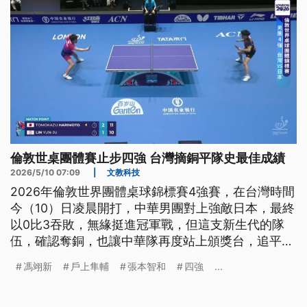
倫敦世桌團體賽止步四強 台灣摘銅平隊史最佳成績
2026/5/10 07:09
|
文教科技
2026年倫敦世界團體桌球錦標賽4強賽，在台灣時間
今（10）日凌晨開打，中華男團對上強敵日本，最終
以0比3吞敗，無緣挺進冠軍戰，但這支新生代的隊
伍，確認奪銅，也讓中華隊再度站上頒獎台，追平隊
史最佳成績。
馮翊新
戶上隼輔
張本智和
四強
...