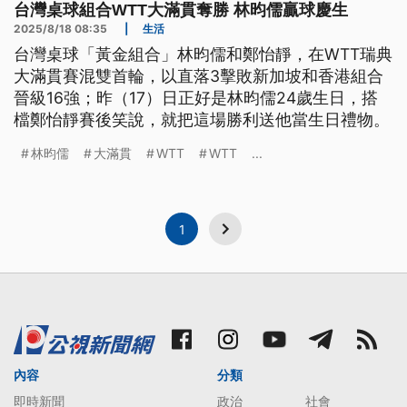
台灣桌球組合WTT大滿貫奪勝 林昀儒贏球慶生
2025/8/18 08:35
|
生活
台灣桌球「黃金組合」林昀儒和鄭怡靜，在WTT瑞典
大滿貫賽混雙首輪，以直落3擊敗新加坡和香港組合
晉級16強；昨（17）日正好是林昀儒24歲生日，搭
檔鄭怡靜賽後笑說，就把這場勝利送他當生日禮物。
林昀儒
大滿貫
WTT
WTT
...
1
內容
分類
即時新聞
政治
社會