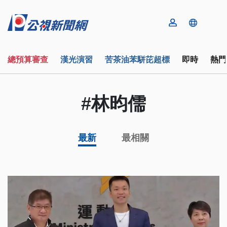
總預算審查
漢光演習
苦茶油苯駢芘超標
即時
熱門
#林昀儒
最新
最相關