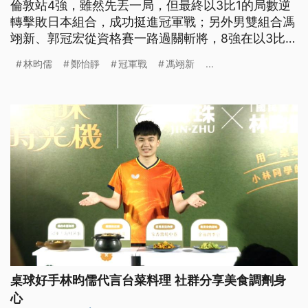
倫敦站4強，雖然先丟一局，但最終以3比1的局數逆
轉擊敗日本組合，成功挺進冠軍戰；另外男雙組合馮
翊新、郭冠宏從資格賽一路過關斬將，8強在以3比1
擊敗法國組合、挺進4強。
林昀儒
鄭怡靜
冠軍戰
馮翊新
...
桌球好手林昀儒代言台菜料理 社群分享美食調劑身
心