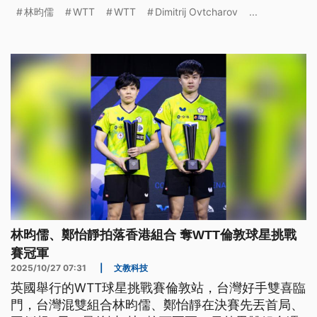
林昀儒
WTT
WTT
Dimitrij Ovtcharov
...
林昀儒、鄭怡靜拍落香港組合 奪WTT倫敦球星挑戰
賽冠軍
2025/10/27 07:31
|
文教科技
英國舉行的WTT球星挑戰賽倫敦站，台灣好手雙喜臨
門，台灣混雙組合林昀儒、鄭怡靜在決賽先丟首局、