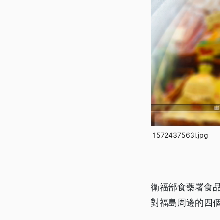
1572437563l.jpg
衛福部食藥署食品
對福島周邊的四