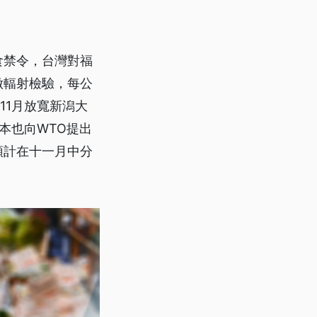
食禁令，台灣對福
做輻射檢驗，每公
11月放寬新潟大
本也向WTO提出
預計在十一月中分