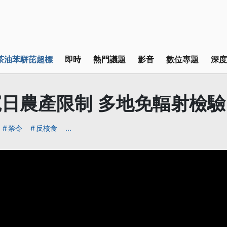
茶油苯駢芘超標
即時
熱門議題
影音
數位專題
深度
日農產限制 多地免輻射檢驗
禁令
反核食
...