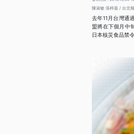
陳淑敏 張梓嘉 / 台北
去年11月台灣
盟將在下個月中
日本核災食品禁