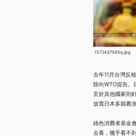
1572437565q.jpg
去年11月台灣反
除向WTO提告
至於其他國家則針
放寬日本多縣農
綠色消費者基金
去看，幾乎看不