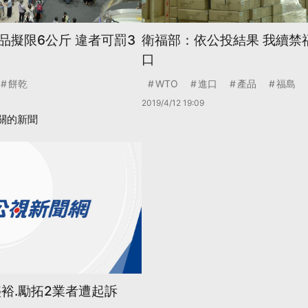
品擬限6公斤 違者可罰3
衛福部：依公投結果 我續禁
口
餅乾
WTO
進口
產品
福島
2019/4/12 19:09
關的新聞
盛裕.勵拓2業者遭起訴