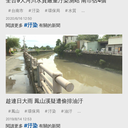
全台9大河川水質嚴重汙染測站 南市佔4個
台南市
汙染
環保局
水質
...
2020/6/16 12:50
#汙染
閱讀更多
有關的新聞
趁連日大雨 鳳山溪疑遭偷排油汙
鳳山
環保局
汙染
油汙
...
2019/8/14 12:53
#汙染
閱讀更多
有關的新聞