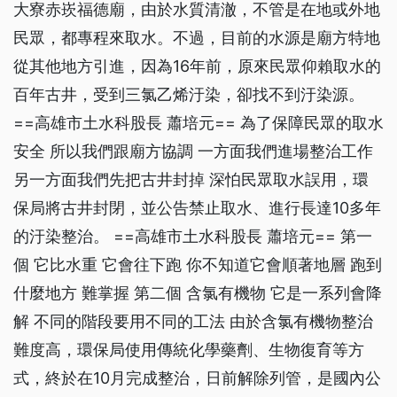
大寮赤崁福德廟，由於水質清澈，不管是在地或外地
民眾，都專程來取水。不過，目前的水源是廟方特地
從其他地方引進，因為16年前，原來民眾仰賴取水的
百年古井，受到三氯乙烯汙染，卻找不到汙染源。
==高雄市土水科股長 蕭培元== 為了保障民眾的取水
安全 所以我們跟廟方協調 一方面我們進場整治工作
另一方面我們先把古井封掉 深怕民眾取水誤用，環
保局將古井封閉，並公告禁止取水、進行長達10多年
的汙染整治。 ==高雄市土水科股長 蕭培元== 第一
個 它比水重 它會往下跑 你不知道它會順著地層 跑到
什麼地方 難掌握 第二個 含氯有機物 它是一系列會降
解 不同的階段要用不同的工法 由於含氯有機物整治
難度高，環保局使用傳統化學藥劑、生物復育等方
式，終於在10月完成整治，日前解除列管，是國內公