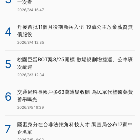
一次看
2026/8/4 16:47
丹麥首批11個月役期新兵入伍 19歲公主放棄薪資無
4
償服役
2026/8/4 12:35
桃園巨蛋BOT案8/25開標 散場規劃增捷運、公車班
5
次疏運
2026/8/3 12:34
交通局科長帳戶多63萬遭疑收賄 為民眾代墊醫藥費
6
善舉曝光
2026/8/5 19:39
隱匿身分在台非法挖角科技人才 調查局公布17家中
7
企名單
2026/8/5 16:03