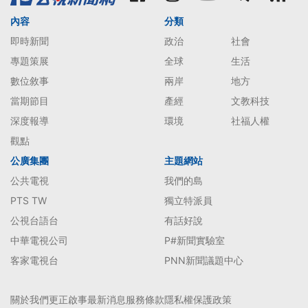
內容
分類
即時新聞
政治
社會
專題策展
全球
生活
數位敘事
兩岸
地方
當期節目
產經
文教科技
深度報導
環境
社福人權
觀點
公廣集團
主題網站
公共電視
我們的島
PTS TW
獨立特派員
公視台語台
有話好說
中華電視公司
P#新聞實驗室
客家電視台
PNN新聞議題中心
關於我們
更正啟事
最新消息
服務條款
隱私權保護政策