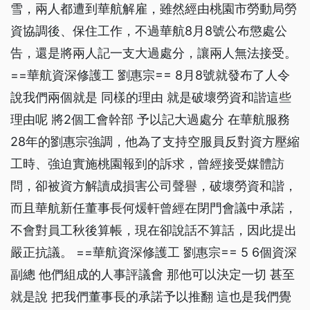
雪，兩人都遭到華航解雇，雖然經由桃園市勞動局勞
資協調後、保住工作，不過華航8月8號公布懲處公
告，還是將兩人記一支大過處分，讓兩人無法接受。
==華航資深修護工 劉惠宗== 8月8號就發布了人令
說我們兩個就是 同樣的理由 就是破壞勞資和諧這些
理由呢 將2個工會幹部 予以記大過處分 在華航服務
28年的劉惠宗強調，他為了支持空服員反對資方壓縮
工時、強迫實施桃園報到的訴求，曾經接受媒體訪
問，卻被資方解讀成損害公司聲譽，破壞勞資和諧，
而且華航新任董事長何煖軒曾經在閉門會議中承諾，
不會對員工秋後算帳，現在卻說話不算話，因此提出
嚴正抗議。 ==華航資深修護工 劉惠宗== 5 6個資深
副總 他們組成的人事評議會 那他可以決定一切 甚至
就是說 把我們董事長的承諾予以推翻 這也是我們覺