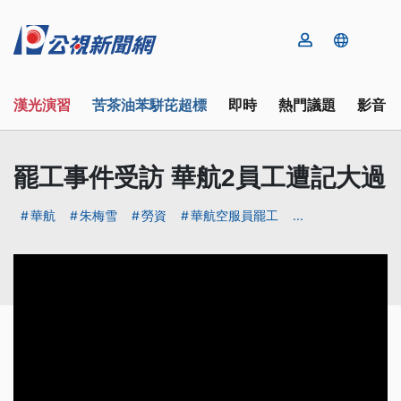
漢光演習
苦茶油苯駢芘超標
即時
熱門議題
影音
罷工事件受訪 華航2員工遭記大過
華航
朱梅雪
勞資
華航空服員罷工
...