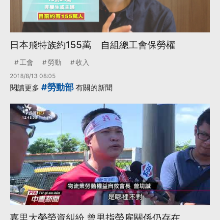
日本飛特族約155萬 自組總工會保勞權
工會
勞動
收入
2018/8/13 08:05
#勞動部
閱讀更多
有關的新聞
嘉里大榮勞資糾紛 曾男指勞雇關係仍存在