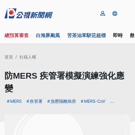
總預算審查
白海豚颱風
苦茶油苯駢芘超標
即時
熱
首頁
社福人權
防MERS 疾管署模擬演練強化應
變
MERS
疾管署
負壓隔離病房
MERS-CoV
...