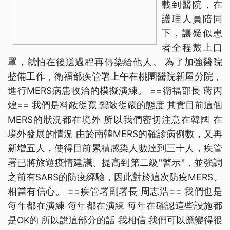
載到醫院，在
護理人員陪同
下，讓疑似患
者全程戴上口
罩，就怕在後送過程再傳染給他人。 為了加強醫院
整備工作，衛福部疾管署上午在桃園醫院新屋分院，
進行MERS病患收治的模擬演練。 ==衛福部長 蔣丙
煌== 我們是料敵從寬 禦敵從嚴的態度 其實目前這個
MERS的狀況都在境外 所以我們密切注意在韓國 在
境外發展的情況 由於南韓MERS的確診病例數，又再
新增五人，使得目前累積感染人數達到三十人，疾管
署已將旅遊疫情建議、提高到第二級"警示"，並強調
之前有SARS的防疫經驗，因此對於這次防疫MERS、
相當有信心。 ==疾管署副署長 周志浩== 我們也是
每年都在演練 每年都在演練 每年在確認這些設施都
是OK的 所以說這部分的話 我相信 我們可以應變得很