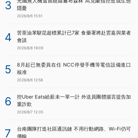
光纖無人機遺留纜線遍布森林 烏克蘭指控造成生態
3
隱憂
2026/8/6 15:51
苦茶油苯駢芘超標累計已7家 食藥署將赴雲嘉與業者
4
會談
2026/8/8 19:09
8月起已無委員在任 NCC停發手機等電信設備進口
5
核准
2026/8/6 12:58
控Uber Eats給薪未一單一計 外送員團體揚言提告加
6
重詐欺
2026/8/7 12:35
台南團隊打造社區通訊鏈 不用行動網路、Wi-Fi仍可
7
傳輸