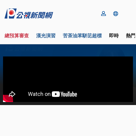
總預算審查
漢光演習
苦茶油苯駢芘超標
即時
熱門