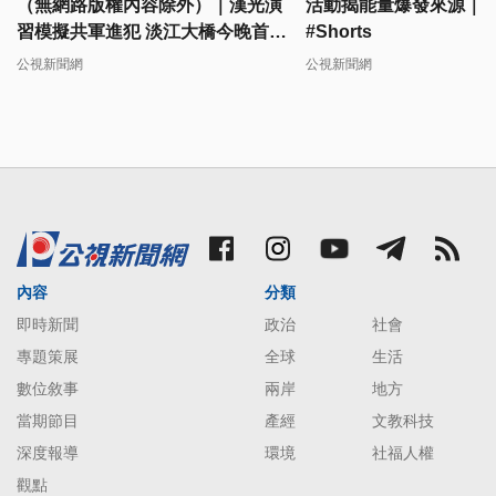
（無網路版權內容除外）｜漢光演
活動揭能量爆發來源｜#
習模擬共軍進犯 淡江大橋今晚首度
#Shorts
封鎖演練
公視新聞網
公視新聞網
內容
分類
即時新聞
政治
社會
專題策展
全球
生活
數位敘事
兩岸
地方
當期節目
產經
文教科技
深度報導
環境
社福人權
觀點