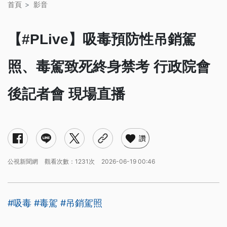
首頁
影音
【#PLive】吸毒預防性吊銷駕
照、毒駕致死終身禁考 行政院會
後記者會 現場直播
讚
公視新聞網
觀看次數：1231次
2026-06-19 00:46
#吸毒
#毒駕
#吊銷駕照