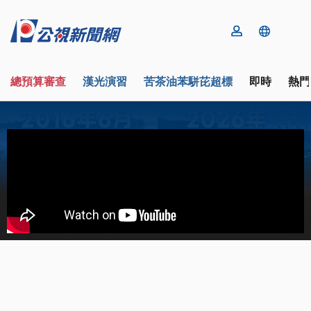
總預算審查
漢光演習
苦茶油苯駢芘超標
即時
熱門