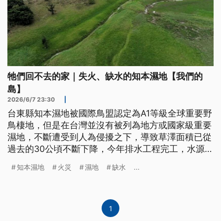
牠們回不去的家｜失火、缺水的知本濕地【我們的
島】
2026/6/7 23:30
|
台東縣知本濕地被國際鳥盟認定為A1等級全球重要野
鳥棲地，但是在台灣並沒有被列為地方或國家級重要
濕地，不斷遭受到人為侵擾之下，導致草澤面積已從
過去的30公頃不斷下降，今年排水工程完工，水源被
切斷，濕地一片乾涸。加上火災頻繁，2月更發生十
知本濕地
火災
濕地
缺水
...
年來最嚴重的大火，燒毀這些生物的家園。 此外，
濕地又面臨規劃264公頃的碳匯園區開發案，環團、
學者和在地居民都相當擔憂知本濕地的未來。
1