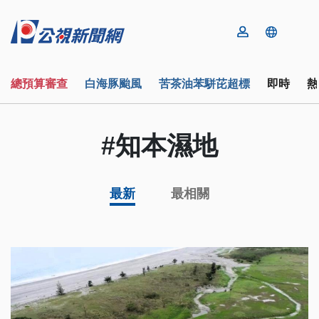
總預算審查
白海豚颱風
苦茶油苯駢芘超標
即時
熱
#知本濕地
最新
最相關