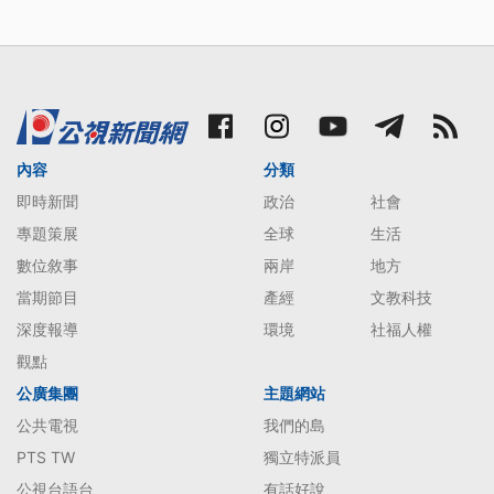
內容
分類
即時新聞
政治
社會
專題策展
全球
生活
數位敘事
兩岸
地方
當期節目
產經
文教科技
深度報導
環境
社福人權
觀點
公廣集團
主題網站
公共電視
我們的島
PTS TW
獨立特派員
公視台語台
有話好說