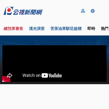
總預算審查
漢光演習
苦茶油苯駢芘超標
即時
熱門