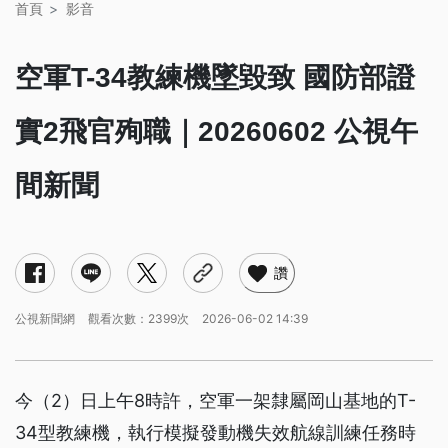
首頁
影音
空軍T-34教練機墜毀致 國防部證
實2飛官殉職｜20260602 公視午
間新聞
讚
公視新聞網
觀看次數：2399次
2026-06-02 14:39
今（2）日上午8時許，空軍一架隸屬岡山基地的T-
34型教練機，執行模擬發動機失效航線訓練任務時