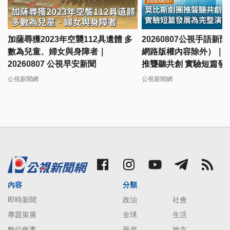
加薩尋獲2023年空襲112具遺體 多
20260807公視手語新
數為兒童、婦女與身障者｜
網路版權內容除外）｜
20260807 公視早安新聞
推聾聽共創 實驗短篇發
出
公視新聞網
公視新聞網
內容
分類
即時新聞
政治
社會
專題策展
全球
生活
數位敘事
兩岸
地方