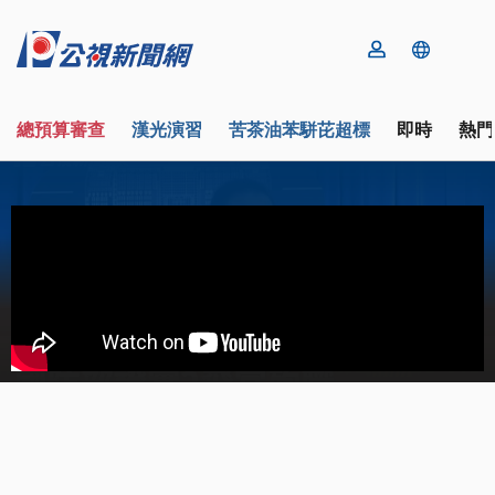
總預算審查
漢光演習
苦茶油苯駢芘超標
即時
熱門