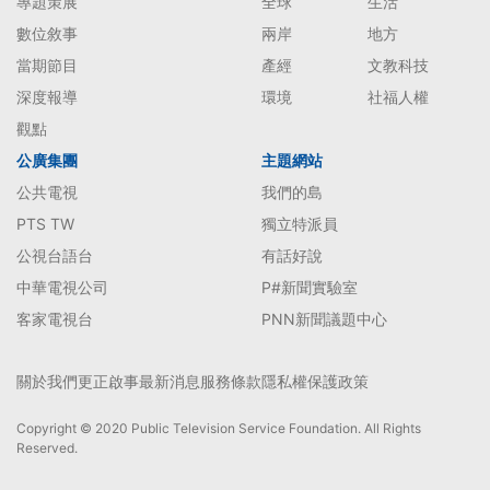
專題策展
全球
生活
數位敘事
兩岸
地方
當期節目
產經
文教科技
深度報導
環境
社福人權
觀點
公廣集團
主題網站
公共電視
我們的島
PTS TW
獨立特派員
公視台語台
有話好說
中華電視公司
P#新聞實驗室
客家電視台
PNN新聞議題中心
關於我們
更正啟事
最新消息
服務條款
隱私權保護政策
Copyright © 2020 Public Television Service Foundation. All Rights
Reserved.