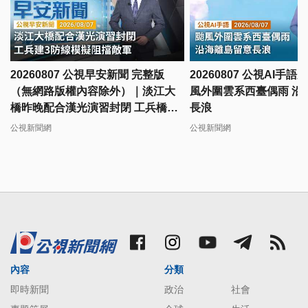
20260807 公視早安新聞 完整版
20260807 公視AI手
（無網路版權內容除外）｜淡江大
風外圍雲系西臺偶雨 沿
橋昨晚配合漢光演習封閉 工兵橋上
長浪
建3防線模擬阻敵
公視新聞網
公視新聞網
內容
分類
即時新聞
政治
社會