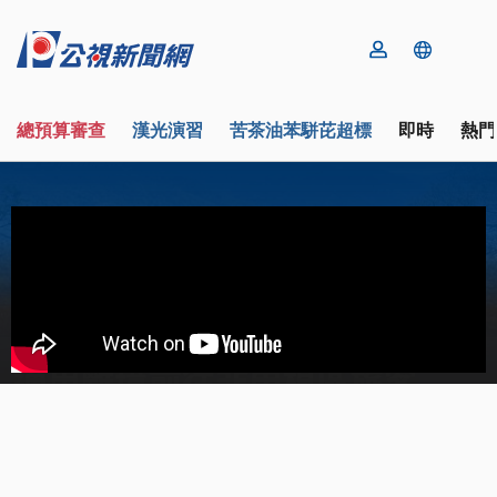
總預算審查
漢光演習
苦茶油苯駢芘超標
即時
熱門