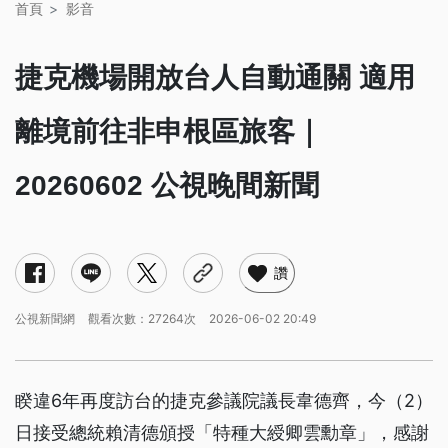
首頁
影音
捷克機場開放台人自動通關 適用
離境前往非申根區旅客｜
20260602 公視晚間新聞
讚
公視新聞網
觀看次數：27264次
2026-06-02 20:49
睽違6年再度訪台的捷克參議院議長韋德齊，今（2）
日接受總統賴清德頒授「特種大綬卿雲勳章」，感謝