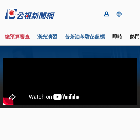
總預算審查
漢光演習
苦茶油苯駢芘超標
即時
熱門