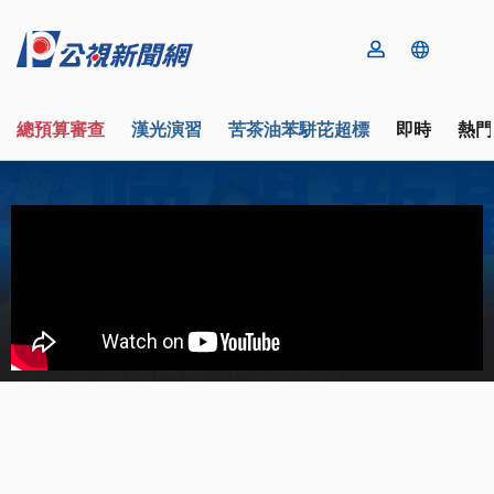
總預算審查
漢光演習
苦茶油苯駢芘超標
即時
熱門