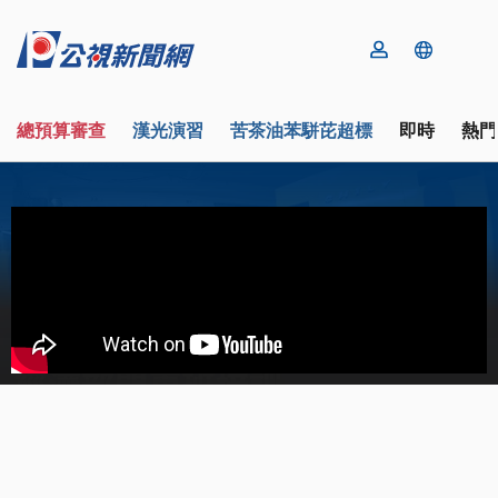
總預算審查
漢光演習
苦茶油苯駢芘超標
即時
熱門