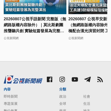
20260807公視手語新聞 完整版（無
20260807 公視早安新
網路版權內容除外）｜莫比斯劇團
（無網路版權內容除外
推聾聽共創 實驗短篇發展為完整演
橋配合漢光演習封閉 工
出
擬阻擋敵軍
公視新聞網
公視新聞網
內容
分類
即時新聞
政治
社會
專題策展
全球
生活
數位敘事
兩岸
地方