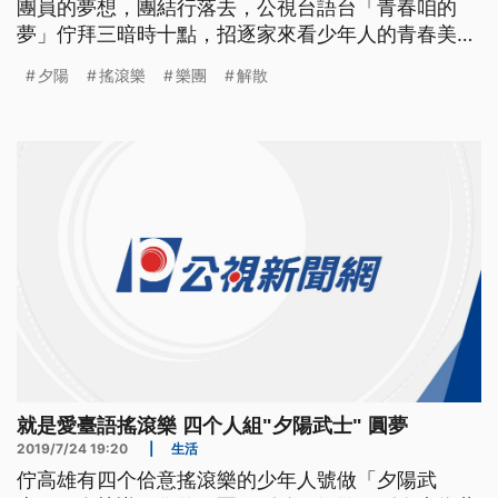
團員的夢想，團結行落去，公視台語台「青春咱的
夢」佇拜三暗時十點，招逐家來看少年人的青春美
夢。 2014年在高雄成軍的夕陽武士，當初因為團員
夕陽
搖滾樂
樂團
解散
原本的樂團恰巧都面臨解散，一心想做音樂的他們不
想放棄，決定重新組團，繼續自己的音樂路，現在，
他們已經出過兩張台語專輯。 ==夕陽武士吉他手 王
立== 差不多在七年前吧 忽然
就是愛臺語搖滾樂 四个人組"夕陽武士" 圓夢
2019/7/24 19:20
|
生活
佇高雄有四个佮意搖滾樂的少年人號做「夕陽武