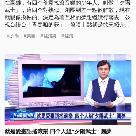
在高雄，有四个佮意搖滾音樂的少年人、叫做「夕陽
武士」，這四个對熟似、創團到差一點欲解散，現在
就親像換帖的、決定為著互相的夢想繼續行落去，公
視台語台「青春咱的夢」、盈暗十點就是欲來紹介這
陣少年人，勇敢追夢的故事。 2014年在高雄成軍的
夕陽
樂團
搖滾樂
搖滾
...
夕陽武士，當初因為團員原本的樂團恰巧都面臨解
散，一心想做音樂的他們不想放棄，決定重新組團，
繼續自己的音樂路，現在，他們已經出過兩張台語專
輯。 ==夕陽武士吉他手 王
就是愛臺語搖滾樂 四个人組"夕陽武士" 圓夢