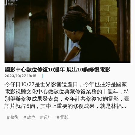
國影中心數位修復10週年 展出10齣修復電影
2023/10/27 19:15
|
今仔日10/27是世界影音遺產日，今年也拄好是國家
電影視聽文化中心做數位典藏修復業務的十週年，特
別舉辦修復成果發表會，今年計共修復10齣電影，臺
語片就占5齣，其中上重要的修復成果，就是林福地
導演的臺語片「夕陽西下」佮「琉球之戀」，是中心
修復
數位
週年
電影
對美國揣轉來的重要作品。（此則新聞標題、導言、
內文皆為臺語文。）