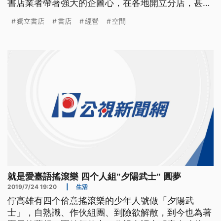
書店業者帶著強大的企圖心，在各地開立分店，甚至
跨足百坪書店，透過結合咖啡等複合式經營，希望翻
獨立書店
書店
經營
空間
轉書店已是夕陽產業的印象。
就是愛臺語搖滾樂 四个人組"夕陽武士" 圓夢
2019/7/24 19:20
|
生活
佇高雄有四个佮意搖滾樂的少年人號做「夕陽武
士」，自熟識、作伙組團、到險欲解散，到今也為著