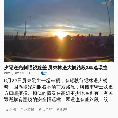
夕陽逆光刺眼視線差 屏東林邊大橋路段3車連環撞
2023/6/27 19:51
|
地方
6月23日屏東發生一起車禍，有駕駛行經林邊大橋
時，因為陽光刺眼看不清前方路況，與機車騎士及後
方車輛擦撞。類似的情況在高雄不少地區也有，有民
眾選購有墨鏡的安全帽遮檔，國道也有些路段，設立
強光告示牌提醒。
路段
連環撞
安全帽
駕駛