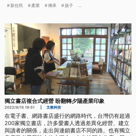
持，年輕的新二代孩子踏入一條少有人願意走的路，
新住民
產業
傳承
孩子
...
充滿挑戰和艱辛，卻也闖出自己的一片天。
獨立書店複合式經營 盼翻轉夕陽產業印象
2022/9/15 19:51
|
文教科技
在電子書、網路書店盛行的網路時代，台灣仍有超過
200家獨立書店，許多愛書人透過差異化經營、建立
與讀者的關係，走出與連鎖書店不同的路。也有獨立