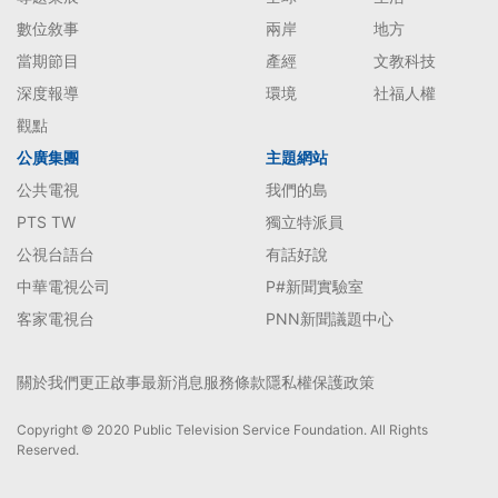
數位敘事
兩岸
地方
當期節目
產經
文教科技
深度報導
環境
社福人權
觀點
公廣集團
主題網站
公共電視
我們的島
PTS TW
獨立特派員
公視台語台
有話好說
中華電視公司
P#新聞實驗室
客家電視台
PNN新聞議題中心
關於我們
更正啟事
最新消息
服務條款
隱私權保護政策
Copyright © 2020 Public Television Service Foundation. All Rights
Reserved.