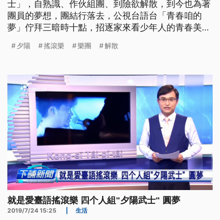
士」，自熟識、作伙組團、到險欲解散，到今也為著
團員的夢想，團結行落去，公視台語台「青春咱的
夢」佇拜三暗時十點，招逐家來看少年人的青春美
夢。 2014年在高雄成軍的夕陽武士，當初因為團員
夕陽
搖滾樂
樂團
解散
原本的樂團恰巧都面臨解散，一心想做音樂的他們不
想放棄，決定重新組團，繼續自己的音樂路，現在，
他們已經出過兩張台語專輯。 ==夕陽武士吉他手 王
立== 差不多在七年前吧 忽然
就是愛臺語搖滾樂 四个人組"夕陽武士" 圓夢
2019/7/24 15:25
|
生活