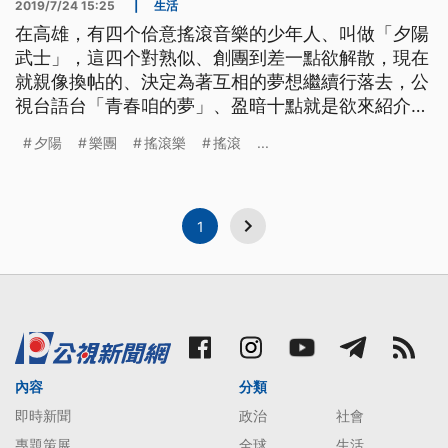
2019/7/24 15:25
|
生活
在高雄，有四个佮意搖滾音樂的少年人、叫做「夕陽
武士」，這四个對熟似、創團到差一點欲解散，現在
就親像換帖的、決定為著互相的夢想繼續行落去，公
視台語台「青春咱的夢」、盈暗十點就是欲來紹介這
陣少年人，勇敢追夢的故事。 2014年在高雄成軍的
夕陽
樂團
搖滾樂
搖滾
...
夕陽武士，當初因為團員原本的樂團恰巧都面臨解
散，一心想做音樂的他們不想放棄，決定重新組團，
繼續自己的音樂路，現在，他們已經出過兩張台語專
輯。 ==夕陽武士吉他手 王
1
內容
分類
即時新聞
政治
社會
專題策展
全球
生活